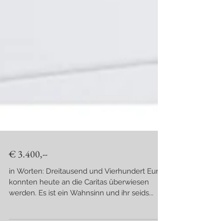
€ 3.400,--
in Worten: Dreitausend und Vierhundert Euro
konnten heute an die Caritas überwiesen
werden. Es ist ein Wahnsinn und ihr seids...