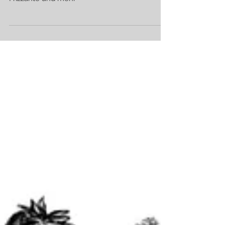
It´s Ferdl time♥
Frizzante und mehr