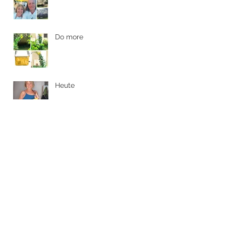
Abwechslungsreich
Do more
Heute
Südsteiermark
Bommeln haben