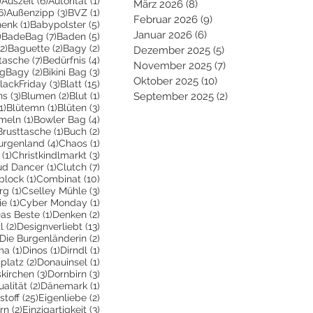
)
Auszeit
(6)
Autorität
(1)
März 2026
(8)
8 Beiträge
6 Beiträge
3 Beiträge
1 Beitrag
6)
Außenzipp
(3)
BVZ
(1)
Februar 2026
(9)
9 Beiträge
1 Beitrag
5 Beiträge
henk
(1)
Babypolster
(5)
Januar 2026
(6)
6 Beiträge
2 Beiträge
7 Beiträge
5 Beiträge
)
BadeBag
(7)
Baden
(5)
2 Beiträge
2 Beiträge
2 Beiträge
(2)
Baguette
(2)
Bagy
(2)
Dezember 2025
(5)
5 Beiträge
räge
7 Beiträge
4 Beiträge
tasche
(7)
Bedürfnis
(4)
November 2025
(7)
7 Beiträge
Beiträge
2 Beiträge
3 Beiträge
igBagy
(2)
Bikini Bag
(3)
Oktober 2025
(10)
10 Beiträge
 Beitrag
3 Beiträge
15 Beiträge
lackFriday
(3)
Blatt
(15)
3 Beiträge
2 Beiträge
1 Beitrag
ns
(3)
Blumen
(2)
Blut
(1)
September 2025
(2)
2 Beiträge
1 Beitrag
1 Beitrag
3 Beiträge
1)
Blütemn
(1)
Blüten
(3)
trag
1 Beitrag
4 Beiträge
meln
(1)
Bowler Bag
(4)
2 Beiträge
1 Beitrag
2 Beiträge
Brusttasche
(1)
Buch
(2)
 Beiträge
4 Beiträge
1 Beitrag
urgenland
(4)
Chaos
(1)
1 Beitrag
3 Beiträge
(1)
Christkindlmarkt
(3)
itrag
1 Beitrag
7 Beiträge
ud Dancer
(1)
Clutch
(7)
ge
1 Beitrag
10 Beiträge
block
(1)
Combinat
(10)
1 Beitrag
3 Beiträge
rg
(1)
Cselley Mühle
(3)
ge
1 Beitrag
1 Beitrag
ie
(1)
Cyber Monday
(1)
 Beiträge
1 Beitrag
2 Beiträge
as Beste
(1)
Denken
(2)
2 Beiträge
13 Beiträge
l
(2)
Designverliebt
(13)
1 Beitrag
2 Beiträge
Die Burgenländerin
(2)
ag
1 Beitrag
1 Beitrag
1 Beitrag
ma
(1)
Dinos
(1)
Dirndl
(1)
itrag
2 Beiträge
1 Beitrag
platz
(2)
Donauinsel
(1)
g
3 Beiträge
3 Beiträge
kirchen
(3)
Dornbirn
(3)
Beitrag
2 Beiträge
1 Beitrag
ualität
(2)
Dänemark
(1)
itrag
25 Beiträge
2 Beiträge
stoff
(25)
Eigenliebe
(2)
träge
2 Beiträge
3 Beiträge
rn
(2)
Einzigartigkeit
(3)