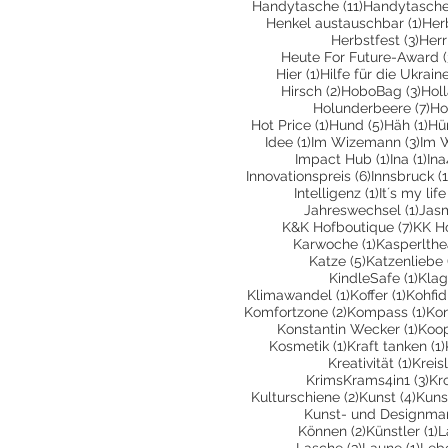
11 Beiträge
Handytasche
(11)
Handytasche
1 Be
Henkel austauschbar
(1)
Her
3 Be
Herbstfest
(3)
Herr
Heute For Future-Award
(
1 Beitrag
Hier
(1)
Hilfe für die Ukrain
2 Beiträge
3 Be
Hirsch
(2)
HoboBag
(3)
Hol
7 
Holunderbeere
(7)
Ho
1 Beitrag
5 Beiträg
1 B
Hot Price
(1)
Hund
(5)
Häh
(1)
Hü
1 Beitrag
3 Be
Idee
(1)
Im Wizemann
(3)
Im 
1 Beitrag
1 B
Impact Hub
(1)
Ina
(1)
Ina
6 Beiträge
Innovationspreis
(6)
Innsbruck
(1
1 Beitrag
Intelligenz
(1)
It´s my life
1 Be
Jahreswechsel
(1)
Jas
7 Bei
K&K Hofboutique
(7)
KK H
1 Beitrag
Karwoche
(1)
Kasperlthe
5 Beiträge
Katze
(5)
Katzenliebe
1 Be
KindleSafe
(1)
Klag
1 Beitrag
1 Beit
Klimawandel
(1)
Koffer
(1)
Kohfid
2 Beiträge
1 B
Komfortzone
(2)
Kompass
(1)
Kon
1 Be
Konstantin Wecker
(1)
Koop
1 Beitrag
Kosmetik
(1)
Kraft tanken
(1)
1 Bei
Kreativität
(1)
Kreis
3 B
KrimsKrams4in1
(3)
Kr
2 Beiträge
4 Be
Kulturschiene
(2)
Kunst
(4)
Kuns
Kunst- und Designma
2 Beiträge
1
Können
(2)
Künstler
(1)
L
3 Beiträge
1 Be
Lasche
(3)
Laune
(1)
Leb