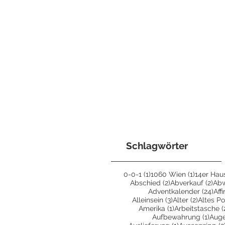
Schlagwörter
1 Beitrag
1 Beitrag
0-0-1
(1)
1060 Wien
(1)
14er Hau
2 Beiträge
2 B
Abschied
(2)
Abverkauf
(2)
Ab
24 
Adventkalender
(24)
Aff
3 Beiträge
2 Beiträ
Alleinsein
(3)
Alter
(2)
Altes Po
1 Beitrag
Amerika
(1)
Arbeitstasche
(
1 Bei
Aufbewahrung
(1)
Aug
1 Beitrag