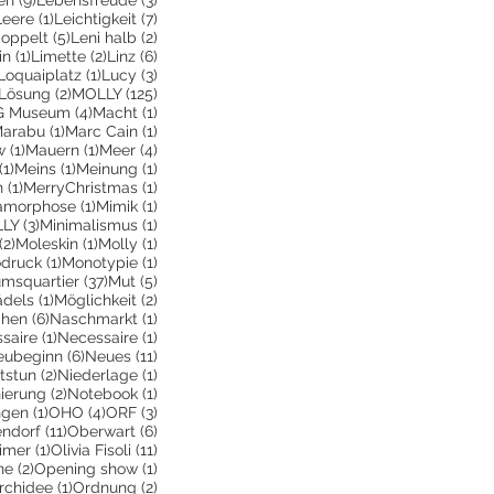
 Beitrag
1 Beitrag
7 Beiträge
Leere
(1)
Leichtigkeit
(7)
räge
5 Beiträge
2 Beiträge
doppelt
(5)
Leni halb
(2)
1 Beitrag
2 Beiträge
6 Beiträge
in
(1)
Limette
(2)
Linz
(6)
g
3 Beiträge
1 Beitrag
3 Beiträge
Loquaiplatz
(1)
Lucy
(3)
2 Beiträge
2 Beiträge
125 Beiträge
Lösung
(2)
MOLLY
(125)
itrag
4 Beiträge
1 Beitrag
 Museum
(4)
Macht
(1)
 Beitrag
1 Beitrag
1 Beitrag
arabu
(1)
Marc Cain
(1)
träge
1 Beitrag
1 Beitrag
4 Beiträge
w
(1)
Mauern
(1)
Meer
(4)
1 Beitrag
1 Beitrag
1 Beitrag
(1)
Meins
(1)
Meinung
(1)
1 Beitrag
1 Beitrag
n
(1)
MerryChristmas
(1)
itrag
1 Beitrag
1 Beitrag
amorphose
(1)
Mimik
(1)
g
3 Beiträge
1 Beitrag
LLY
(3)
Minimalismus
(1)
2 Beiträge
1 Beitrag
1 Beitrag
(2)
Moleskin
(1)
Molly
(1)
trag
1 Beitrag
1 Beitrag
druck
(1)
Monotypie
(1)
räge
37 Beiträge
5 Beiträge
msquartier
(37)
Mut
(5)
Beitrag
1 Beitrag
2 Beiträge
dels
(1)
Möglichkeit
(2)
trag
6 Beiträge
1 Beitrag
hen
(6)
Naschmarkt
(1)
äge
1 Beitrag
1 Beitrag
saire
(1)
Necessaire
(1)
Beitrag
6 Beiträge
11 Beiträge
eubeginn
(6)
Neues
(11)
iträge
2 Beiträge
1 Beitrag
tstun
(2)
Niederlage
(1)
rag
2 Beiträge
1 Beitrag
ierung
(2)
Notebook
(1)
1 Beitrag
4 Beiträge
3 Beiträge
ngen
(1)
OHO
(4)
ORF
(3)
11 Beiträge
6 Beiträge
endorf
(11)
Oberwart
(6)
iträge
1 Beitrag
11 Beiträge
imer
(1)
Olivia Fisoli
(11)
2 Beiträge
1 Beitrag
ne
(2)
Opening show
(1)
 Beiträge
1 Beitrag
2 Beiträge
rchidee
(1)
Ordnung
(2)