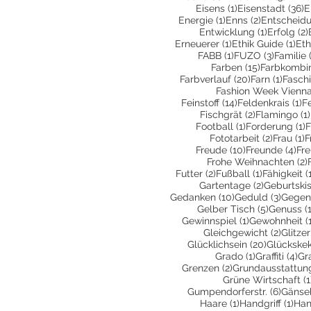
1 Beitrag
3
Eisens
(1)
Eisenstadt
(36)
E
1 Beitrag
2 Beiträge
Energie
(1)
Enns
(2)
Entscheid
1 Beitrag
Entwicklung
(1)
Erfolg
(2)
1 Beitrag
1 B
Erneuerer
(1)
Ethik Guide
(1)
Eth
1 Beitrag
3 Beiträ
FABB
(1)
FUZO
(3)
Familie
15 Beiträge
Farben
(15)
Farbkombin
20 Beiträge
1 Beit
Farbverlauf
(20)
Farn
(1)
Fasch
Fashion Week Vienn
14 Beiträge
1 
Feinstoff
(14)
Feldenkrais
(1)
F
2 Beiträge
Fischgrät
(2)
Flamingo
(1)
1 Beitrag
1
Football
(1)
Forderung
(1)
F
2 Beiträ
1
Fototarbeit
(2)
Frau
(1)
F
10 Beiträge
4 B
Freude
(10)
Freunde
(4)
Fr
Frohe Weihnachten
(2)
2 Beiträge
1 Beitrag
Futter
(2)
Fußball
(1)
Fähigkeit
(
2 Beiträge
Gartentage
(2)
Geburtski
10 Beiträge
3 Beit
Gedanken
(10)
Geduld
(3)
Gegen
5 Beiträg
Gelber Tisch
(5)
Genuss
(
1 Beitrag
Gewinnspiel
(1)
Gewohnheit
(
2 Beit
Gleichgewicht
(2)
Glitzer
20 Beiträ
Glücklichsein
(20)
Glückske
1 Beitrag
4 
Grado
(1)
Graffiti
(4)
Gr
2 Beiträge
Grenzen
(2)
Grundausstattun
Grüne Wirtschaft
(1
6 Beit
Gumpendorferstr.
(6)
Gänse
1 Beitrag
1 Be
Haare
(1)
Handgriff
(1)
Han