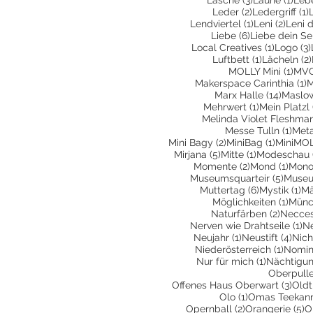
2 Beiträge
1
Leder
(2)
Ledergriff
(1)
1 Beitrag
2 Beit
Lendviertel
(1)
Leni
(2)
Leni 
6 Beiträge
Liebe
(6)
Liebe dein Se
1 Beitra
Local Creatives
(1)
Logo
(3)
1 Beitrag
Luftbett
(1)
Lächeln
(2)
1 Be
MOLLY Mini
(1)
MVG
1
Makerspace Carinthia
(1)
M
14 Bei
Marx Halle
(14)
Maslo
1 Beitrag
Mehrwert
(1)
Mein Platzl
Melinda Violet Fleshma
1 Be
Messe Tulln
(1)
Met
2 Beiträge
1 Beitra
Mini Bagy
(2)
MiniBag
(1)
MiniMO
5 Beiträge
1 Beitrag
Mirjana
(5)
Mitte
(1)
Modeschau
2 Beiträge
1 Bei
Momente
(2)
Mond
(1)
Mono
5 Beit
Museumsquarteir
(5)
Museu
6 Beiträge
1 
Muttertag
(6)
Mystik
(1)
Mä
1 Bei
Möglichkeiten
(1)
Münc
2 Beitr
Naturfärben
(2)
Necces
1 
Nerven wie Drahtseile
(1)
N
1 Beitrag
4 Be
Neujahr
(1)
Neustift
(4)
Nich
1 Beit
Niederösterreich
(1)
Nomin
1 Beitrag
Nur für mich
(1)
Nächtigu
Oberpull
3 Be
Offenes Haus Oberwart
(3)
Oldt
1 Beitrag
Olo
(1)
Omas Teekan
2 Beiträge
5
Opernball
(2)
Orangerie
(5)
O