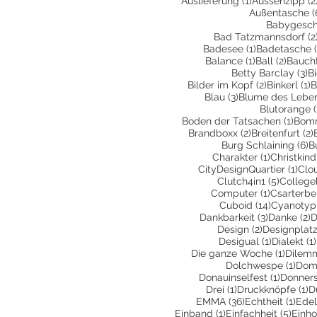
Auslieferung
(1)
Aussenzipp
(2
Außentasche
(
Babygesc
Bad Tatzmannsdorf
(2
1 Beitrag
Badesee
(1)
Badetasche
1 Beitrag
2 Beit
Balance
(1)
Ball
(2)
Bauch
3 
Betty Barclay
(3)
B
2 Beiträge
1
Bilder im Kopf
(2)
Binkerl
(1)
B
3 Beiträge
Blau
(3)
Blume des Lebe
Blutorange
(
1 Bei
Boden der Tatsachen
(1)
Bom
2 Beiträge
Brandboxx
(2)
Breitenfurt
(2)
6
Burg Schlaining
(6)
B
1 Beitrag
Charakter
(1)
Christkind
1 Be
CityDesignQuartier
(1)
Clo
5 Beiträ
Clutch4in1
(5)
College
1 Beitrag
Computer
(1)
Csarterbe
14 Beiträ
Cuboid
(14)
Cyanotyp
3 Beiträge
2
Dankbarkeit
(3)
Danke
(2)
D
2 Beiträge
Design
(2)
Designplatz
1 Beitrag
Desigual
(1)
Dialekt
(1)
1 Beitr
Die ganze Woche
(1)
Dilem
1 Be
Dolchwespe
(1)
Dom
1 Beitra
Donauinselfest
(1)
Donners
1 Beitrag
1 
Drei
(1)
Druckknöpfe
(1)
D
36 Beiträge
1 Be
EMMA
(36)
Echtheit
(1)
Edel
1 Beitrag
5 Bei
Einband
(1)
Einfachheit
(5)
Einho