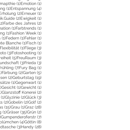
6 Beiträge
1 Beitrag
1 Beitrag
mapthie
(1)
Emotion
(1)
1 Beitrag
4 Beiträge
ung
(1)
Entspannung
(4)
2 Beiträge
2 Beiträge
1 Beitrag
Erholung
(2)
Erneuer
(1)
eitrag
2 Beiträge
1 Beitrag
ik.Guide
(2)
Ewigkeit
(1)
ge
2 Beiträge
2 Beiträge
(2)
Farbe des Jahres
(2)
1 Beitrag
1 Beitrag
ation
(1)
Farbtrends
(1)
rag
1 Beitrag
1 Beitrag
ing
(1)
Fashion Week
(1)
1 Beitrag
1 Beitrag
1 Beitrag
a
(1)
Federn
(1)
Fehler
(1)
Beitrag
1 Beitrag
1 Beitrag
ete Blanche
(1)
Fisch
(1)
1 Beitrag
1 Beitrag
3 Beiträge
Flexibilität
(1)
Fliege
(3)
 Beitrag
3 Beiträge
1 Beitrag
oto
(3)
Fotoshooting
(1)
ge
 Beitrag
5 Beiträge
3 Beiträge
reiheit
(5)
FreuRaum
(3)
eiträge
3 Beiträge
3 Beiträge
eundschaft
(3)
Frieda
(3)
2 Beiträge
7 Beiträge
1 Beitrag
Frühling
(7)
Fury Bag
(1)
1 Beitrag
2 Beiträge
5 Beiträge
1)
Färbung
(2)
Garten
(5)
2 Beiträge
19 Beiträge
ssen
(2)
Geburtstag
(19)
räge
1 Beitrag
1 Beitrag
sätze
(1)
Gegenwart
(1)
e
1 Beitrag
1 Beitrag
1 Beitrag
1)
Gesicht
(1)
Gewicht
(1)
1 Beitrag
2 Beiträge
1)
Glanzstoff Konerei
(2)
räge
1 Beitrag
2 Beiträge
3 Beiträge
(1)
Glyzinie
(2)
Glück
(3)
ge
2 Beiträge
2 Beiträge
2 Beiträge
ks
(2)
Gobelin
(2)
Golf
(2)
Beiträge
15 Beiträge
1 Beitrag
28 Beiträge
as
(15)
Grau
(1)
Graz
(28)
1 Beitrag
35 Beiträge
2 Beiträge
g
(1)
Gräser
(35)
Grün
(2)
1 Beitrag
7 Beiträge
)
Gumpenderoferstr
(7)
räge
4 Beiträge
8 Beiträge
blümchen
(4)
Göttin
(8)
itrag
3 Beiträge
28 Beiträge
dtasche
(3)
Handy
(28)