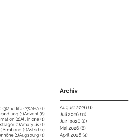
Archiv
August 2026
(1)
1 Beitrag
3 Beiträge
27 Beiträge
1 Beitrag
s
(3)
2nd life
(27)
AHA
(1)
eiträge
1 Beitrag
6 Beiträge
wandlung
(1)
Advent
(6)
Juli 2026
(11)
11 Beiträge
Beiträge
2 Beiträge
1 Beitrag
irmation
(2)
All in one
(1)
Juni 2026
(8)
8 Beiträge
ge
1 Beitrag
1 Beitrag
stlager
(1)
Amaryllis
(1)
Mai 2026
(8)
8 Beiträge
2 Beiträge
1 Beitrag
1 Beitrag
2)
Armband
(1)
Astrid
(1)
trag
1 Beitrag
1 Beitrag
April 2026
(4)
4 Beiträge
enhöhe
(1)
Augsburg
(1)
2 Beiträge
6 Beiträge
1 Beitrag