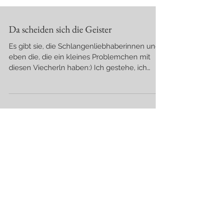
Da scheiden sich die Geister
Es gibt sie, die Schlangenliebhaberinnen und
eben die, die ein kleines Problemchen mit
diesen Viecherln haben:) Ich gestehe, ich
gehöre...