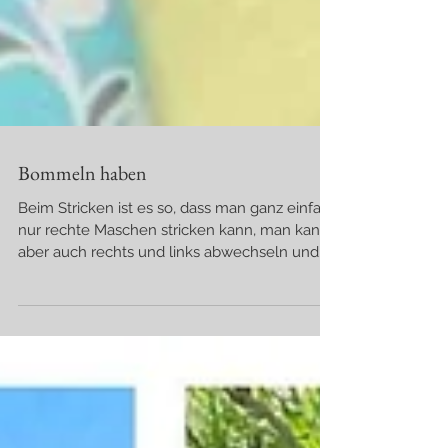
Bommeln haben
Beim Stricken ist es so, dass man ganz einfach
nur rechte Maschen stricken kann, man kann
aber auch rechts und links abwechseln und
gaaanz komplizierte Gschichtln machen und
man kann dem ganzen dann auch noch einen
Bommel "aufsetzen" :) Das bedeutet so viel
wie, nicht ganz gewöhnlich zu sein, denn ein
Bommel macht das Ganze dann doch noch
ein wenig Besonders♥ In diesem Sinne
wünsch ich euch einen pipifeinen,