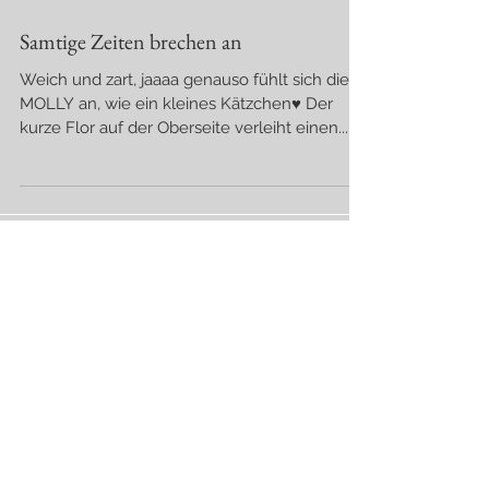
Samtige Zeiten brechen an
Weich und zart, jaaaa genauso fühlt sich die
MOLLY an, wie ein kleines Kätzchen♥ Der
kurze Flor auf der Oberseite verleiht einen...
Aktuelle Einträge
Optionen