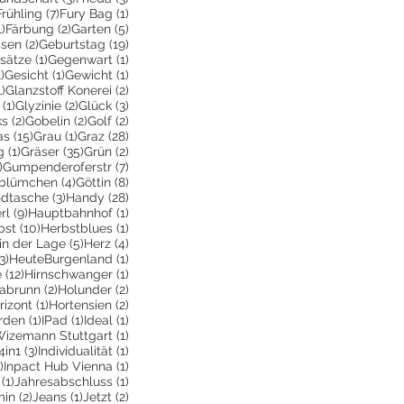
2 Beiträge
7 Beiträge
1 Beitrag
Frühling
(7)
Fury Bag
(1)
1 Beitrag
2 Beiträge
5 Beiträge
1)
Färbung
(2)
Garten
(5)
2 Beiträge
19 Beiträge
ssen
(2)
Geburtstag
(19)
räge
1 Beitrag
1 Beitrag
sätze
(1)
Gegenwart
(1)
e
1 Beitrag
1 Beitrag
1 Beitrag
1)
Gesicht
(1)
Gewicht
(1)
1 Beitrag
2 Beiträge
1)
Glanzstoff Konerei
(2)
räge
1 Beitrag
2 Beiträge
3 Beiträge
(1)
Glyzinie
(2)
Glück
(3)
ge
2 Beiträge
2 Beiträge
2 Beiträge
ks
(2)
Gobelin
(2)
Golf
(2)
Beiträge
15 Beiträge
1 Beitrag
28 Beiträge
as
(15)
Grau
(1)
Graz
(28)
1 Beitrag
35 Beiträge
2 Beiträge
g
(1)
Gräser
(35)
Grün
(2)
1 Beitrag
7 Beiträge
)
Gumpenderoferstr
(7)
räge
4 Beiträge
8 Beiträge
blümchen
(4)
Göttin
(8)
itrag
3 Beiträge
28 Beiträge
dtasche
(3)
Handy
(28)
9 Beiträge
1 Beitrag
rl
(9)
Hauptbahnhof
(1)
itrag
10 Beiträge
1 Beitrag
bst
(10)
Herbstblues
(1)
iträge
5 Beiträge
4 Beiträge
in der Lage
(5)
Herz
(4)
3 Beiträge
1 Beitrag
3)
HeuteBurgenland
(1)
12 Beiträge
1 Beitrag
e
(12)
Hirnschwanger
(1)
iträge
2 Beiträge
2 Beiträge
labrunn
(2)
Holunder
(2)
Beiträge
1 Beitrag
2 Beiträge
rizont
(1)
Hortensien
(2)
e
eitrag
1 Beitrag
1 Beitrag
1 Beitrag
rden
(1)
IPad
(1)
Ideal
(1)
iträge
1 Beitrag
Wizemann Stuttgart
(1)
eitrag
3 Beiträge
1 Beitrag
4in1
(3)
Individualität
(1)
1 Beitrag
1 Beitrag
)
Inpact Hub Vienna
(1)
1 Beitrag
1 Beitrag
(1)
Jahresabschluss
(1)
itrag
2 Beiträge
1 Beitrag
2 Beiträge
min
(2)
Jeans
(1)
Jetzt
(2)