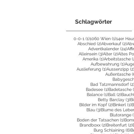
Schlagwörter
1 Beitrag
1 Beitrag
0-0-1
(1)
1060 Wien
(1)
14er Hau
2 Beiträge
2 B
Abschied
(2)
Abverkauf
(2)
Ab
24 
Adventkalender
(24)
Aff
3 Beiträge
2 Beiträ
Alleinsein
(3)
Alter
(2)
Altes Po
1 Beitrag
Amerika
(1)
Arbeitstasche
(
1 Bei
Aufbewahrung
(1)
Aug
1 Beitrag
Auslieferung
(1)
Aussenzipp
(2
Außentasche
(
Babygesc
Bad Tatzmannsdorf
(2
1 Beitrag
Badesee
(1)
Badetasche
1 Beitrag
2 Beit
Balance
(1)
Ball
(2)
Bauch
3 
Betty Barclay
(3)
B
2 Beiträge
1
Bilder im Kopf
(2)
Binkerl
(1)
B
3 Beiträge
Blau
(3)
Blume des Lebe
Blutorange
(
1 Bei
Boden der Tatsachen
(1)
Bom
2 Beiträge
Brandboxx
(2)
Breitenfurt
(2)
6
Burg Schlaining
(6)
B