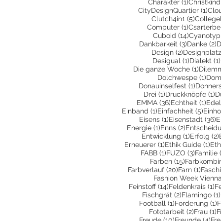
1 Beitrag
Charakter
(1)
Christkind
1 Be
CityDesignQuartier
(1)
Clo
5 Beiträ
Clutch4in1
(5)
College
1 Beitrag
Computer
(1)
Csarterbe
14 Beiträ
Cuboid
(14)
Cyanotyp
3 Beiträge
2
Dankbarkeit
(3)
Danke
(2)
D
2 Beiträge
Design
(2)
Designplatz
1 Beitrag
Desigual
(1)
Dialekt
(1)
1 Beitr
Die ganze Woche
(1)
Dilem
1 Be
Dolchwespe
(1)
Dom
1 Beitra
Donauinselfest
(1)
Donners
1 Beitrag
1 
Drei
(1)
Druckknöpfe
(1)
D
36 Beiträge
1 Be
EMMA
(36)
Echtheit
(1)
Edel
1 Beitrag
5 Bei
Einband
(1)
Einfachheit
(5)
Einho
1 Beitrag
3
Eisens
(1)
Eisenstadt
(36)
E
1 Beitrag
2 Beiträge
Energie
(1)
Enns
(2)
Entscheid
1 Beitrag
Entwicklung
(1)
Erfolg
(2)
1 Beitrag
1 B
Erneuerer
(1)
Ethik Guide
(1)
Eth
1 Beitrag
3 Beiträ
FABB
(1)
FUZO
(3)
Familie
15 Beiträge
Farben
(15)
Farbkombin
20 Beiträge
1 Beit
Farbverlauf
(20)
Farn
(1)
Fasch
Fashion Week Vienn
14 Beiträge
1 
Feinstoff
(14)
Feldenkrais
(1)
F
2 Beiträge
Fischgrät
(2)
Flamingo
(1)
1 Beitrag
1
Football
(1)
Forderung
(1)
F
2 Beiträ
1
Fototarbeit
(2)
Frau
(1)
F
10 Beiträge
4 B
Freude
(10)
Freunde
(4)
Fr