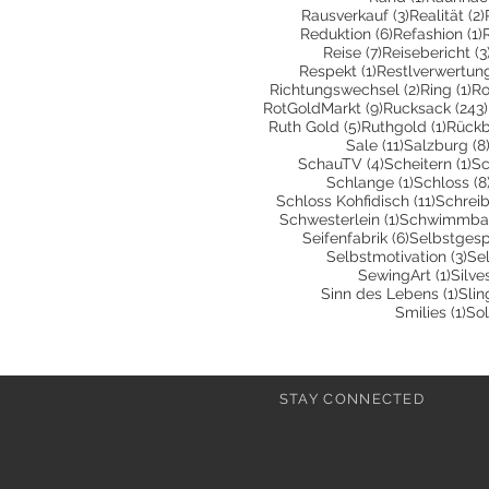
3 Beiträge
Rausverkauf
(3)
Realität
(2)
6 Beiträge
1
Reduktion
(6)
Refashion
(1)
7 Beiträge
Reise
(7)
Reisebericht
(3
1 Beitrag
Respekt
(1)
Restlverwertun
2 Beiträg
1 
Richtungswechsel
(2)
Ring
(1)
Ro
9 Beiträge
RotGoldMarkt
(9)
Rucksack
(243)
5 Beiträge
1 Beit
Ruth Gold
(5)
Ruthgold
(1)
Rückb
11 Beiträge
Sale
(11)
Salzburg
(8
4 Beiträge
1 
SchauTV
(4)
Scheitern
(1)
Sc
1 Beitrag
Schlange
(1)
Schloss
(8
11 Beit
Schloss Kohfidisch
(11)
Schrei
1 Beitrag
Schwesterlein
(1)
Schwimmbad
6 Beiträge
Seifenfabrik
(6)
Selbstges
3 B
Selbstmotivation
(3)
Sel
1 Bei
SewingArt
(1)
Silve
1 Be
Sinn des Lebens
(1)
Slin
1 B
Smilies
(1)
Sol
STAY CONNECTED