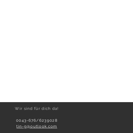
Wir sind für dich da!
0043-676/6239028
tin-g@outlook.com