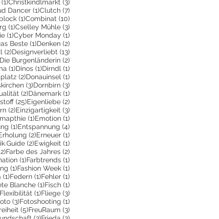
1 Beitrag
3 Beiträge
(1)
Christkindlmarkt
(3)
itrag
1 Beitrag
7 Beiträge
ud Dancer
(1)
Clutch
(7)
ge
1 Beitrag
10 Beiträge
block
(1)
Combinat
(10)
1 Beitrag
3 Beiträge
rg
(1)
Cselley Mühle
(3)
ge
1 Beitrag
1 Beitrag
ie
(1)
Cyber Monday
(1)
 Beiträge
1 Beitrag
2 Beiträge
as Beste
(1)
Denken
(2)
2 Beiträge
13 Beiträge
l
(2)
Designverliebt
(13)
1 Beitrag
2 Beiträge
Die Burgenländerin
(2)
ag
1 Beitrag
1 Beitrag
1 Beitrag
ma
(1)
Dinos
(1)
Dirndl
(1)
itrag
2 Beiträge
1 Beitrag
platz
(2)
Donauinsel
(1)
g
3 Beiträge
3 Beiträge
kirchen
(3)
Dornbirn
(3)
Beitrag
2 Beiträge
1 Beitrag
ualität
(2)
Dänemark
(1)
itrag
25 Beiträge
2 Beiträge
stoff
(25)
Eigenliebe
(2)
träge
2 Beiträge
3 Beiträge
rn
(2)
Einzigartigkeit
(3)
6 Beiträge
1 Beitrag
1 Beitrag
mapthie
(1)
Emotion
(1)
1 Beitrag
4 Beiträge
ung
(1)
Entspannung
(4)
2 Beiträge
2 Beiträge
1 Beitrag
Erholung
(2)
Erneuer
(1)
eitrag
2 Beiträge
1 Beitrag
ik.Guide
(2)
Ewigkeit
(1)
ge
2 Beiträge
2 Beiträge
(2)
Farbe des Jahres
(2)
1 Beitrag
1 Beitrag
ation
(1)
Farbtrends
(1)
rag
1 Beitrag
1 Beitrag
ing
(1)
Fashion Week
(1)
1 Beitrag
1 Beitrag
1 Beitrag
a
(1)
Federn
(1)
Fehler
(1)
Beitrag
1 Beitrag
1 Beitrag
ete Blanche
(1)
Fisch
(1)
1 Beitrag
1 Beitrag
3 Beiträge
Flexibilität
(1)
Fliege
(3)
 Beitrag
3 Beiträge
1 Beitrag
oto
(3)
Fotoshooting
(1)
ge
 Beitrag
5 Beiträge
3 Beiträge
reiheit
(5)
FreuRaum
(3)
eiträge
3 Beiträge
3 Beiträge
eundschaft
(3)
Frieda
(3)