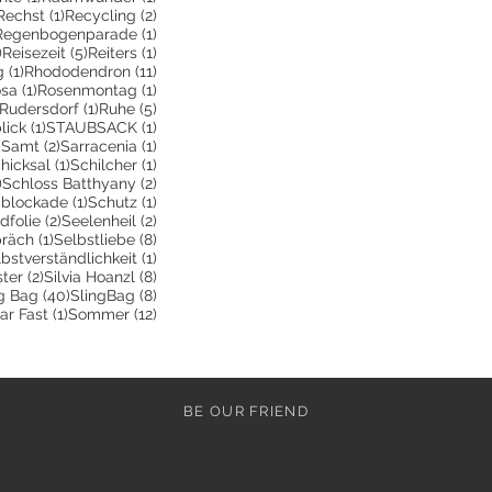
2 Beiträge
1 Beitrag
2 Beiträge
Rechst
(1)
Recycling
(2)
 Beitrag
1 Beitrag
Regenbogenparade
(1)
3 Beiträge
5 Beiträge
1 Beitrag
)
Reisezeit
(5)
Reiters
(1)
1 Beitrag
11 Beiträge
g
(1)
Rhododendron
(11)
e
Beitrag
1 Beitrag
1 Beitrag
sa
(1)
Rosenmontag
(1)
243 Beiträge
1 Beitrag
5 Beiträge
Rudersdorf
(1)
Ruhe
(5)
rag
1 Beitrag
1 Beitrag
lick
(1)
STAUBSACK
(1)
8 Beiträge
2 Beiträge
1 Beitrag
)
Samt
(2)
Sarracenia
(1)
Beitrag
1 Beitrag
1 Beitrag
hicksal
(1)
Schilcher
(1)
8 Beiträge
2 Beiträge
)
Schloss Batthyany
(2)
räge
1 Beitrag
1 Beitrag
bblockade
(1)
Schutz
(1)
2 Beiträge
2 Beiträge
folie
(2)
Seelenheil
(2)
1 Beitrag
8 Beiträge
präch
(1)
Selbstliebe
(8)
eiträge
1 Beitrag
bstverständlichkeit
(1)
trag
2 Beiträge
8 Beiträge
ster
(2)
Silvia Hoanzl
(8)
itrag
40 Beiträge
8 Beiträge
g Bag
(40)
SlingBag
(8)
eitrag
1 Beitrag
12 Beiträge
ar Fast
(1)
Sommer
(12)
BE OUR FRIEND