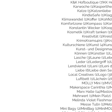
7 Bei
K&K Hofboutique
(7)
KK H
1 Beitrag
Karwoche
(1)
Kasperlthe
5 Beiträge
Katze
(5)
Katzenliebe
1 Be
KindleSafe
(1)
Klag
1 Beitrag
1 Beit
Klimawandel
(1)
Koffer
(1)
Kohfid
2 Beiträge
1 B
Komfortzone
(2)
Kompass
(1)
Kon
1 Be
Konstantin Wecker
(1)
Koop
1 Beitrag
Kosmetik
(1)
Kraft tanken
(1)
1 Bei
Kreativität
(1)
Kreis
3 B
KrimsKrams4in1
(3)
Kr
2 Beiträge
4 Be
Kulturschiene
(2)
Kunst
(4)
Kuns
Kunst- und Designma
2 Beiträge
1
Können
(2)
Künstler
(1)
L
3 Beiträge
1 Be
Lasche
(3)
Laune
(1)
Leb
2 Beiträge
1
Leder
(2)
Ledergriff
(1)
1 Beitrag
2 Beit
Lendviertel
(1)
Leni
(2)
Leni 
6 Beiträge
Liebe
(6)
Liebe dein Se
1 Beitra
Local Creatives
(1)
Logo
(3)
1 Beitrag
Luftbett
(1)
Lächeln
(2)
1 Be
MOLLY Mini
(1)
MVG
1
Makerspace Carinthia
(1)
M
14 Bei
Marx Halle
(14)
Maslo
1 Beitrag
Mehrwert
(1)
Mein Platzl
Melinda Violet Fleshma
1 Be
Messe Tulln
(1)
Met
2 Beiträge
1 Beitra
Mini Bagy
(2)
MiniBag
(1)
MiniMO