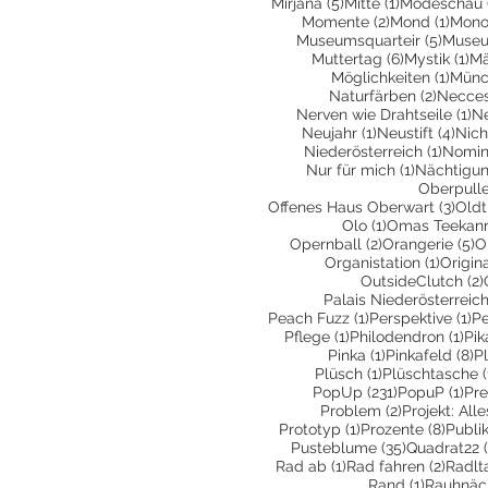
5 Beiträge
1 Beitrag
Mirjana
(5)
Mitte
(1)
Modeschau
2 Beiträge
1 Bei
Momente
(2)
Mond
(1)
Mono
5 Beit
Museumsquarteir
(5)
Museu
6 Beiträge
1 
Muttertag
(6)
Mystik
(1)
Mä
1 Bei
Möglichkeiten
(1)
Münc
2 Beitr
Naturfärben
(2)
Necces
1 
Nerven wie Drahtseile
(1)
N
1 Beitrag
4 Be
Neujahr
(1)
Neustift
(4)
Nich
1 Beit
Niederösterreich
(1)
Nomin
1 Beitrag
Nur für mich
(1)
Nächtigu
Oberpull
3 Be
Offenes Haus Oberwart
(3)
Oldt
1 Beitrag
Olo
(1)
Omas Teekan
2 Beiträge
5
Opernball
(2)
Orangerie
(5)
O
1 Beitr
Organistation
(1)
Origin
OutsideClutch
(2)
Palais Niederösterreic
1 Beitrag
1 
Peach Fuzz
(1)
Perspektive
(1)
Pe
1 Beitrag
1 B
Pflege
(1)
Philodendron
(1)
Pik
1 Beitrag
8 
Pinka
(1)
Pinkafeld
(8)
P
1 Beitrag
Plüsch
(1)
Plüschtasche
(
231 Beiträge
1 B
PopUp
(231)
PopuP
(1)
Pre
2 Beiträge
Problem
(2)
Projekt: All
1 Beitrag
8 Bei
Prototyp
(1)
Prozente
(8)
Publi
35 Beiträge
Pusteblume
(35)
Quadrat22
1 Beitrag
2 Beit
Rad ab
(1)
Rad fahren
(2)
Radlt
1 Beitrag
Rand
(1)
Rauhnäc