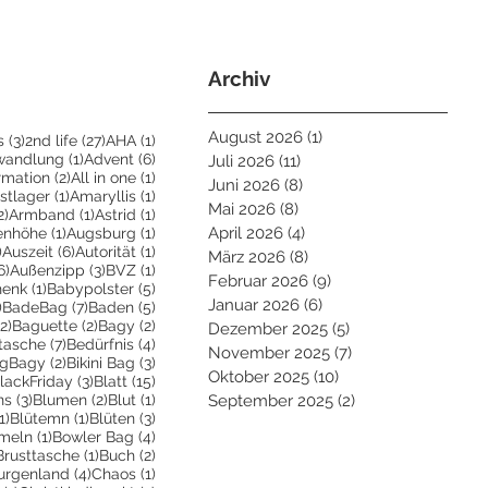
Archiv
August 2026
(1)
1 Beitrag
3 Beiträge
27 Beiträge
1 Beitrag
s
(3)
2nd life
(27)
AHA
(1)
eiträge
1 Beitrag
6 Beiträge
wandlung
(1)
Advent
(6)
Juli 2026
(11)
11 Beiträge
Beiträge
2 Beiträge
1 Beitrag
irmation
(2)
All in one
(1)
Juni 2026
(8)
8 Beiträge
ge
1 Beitrag
1 Beitrag
stlager
(1)
Amaryllis
(1)
Mai 2026
(8)
8 Beiträge
2 Beiträge
1 Beitrag
1 Beitrag
2)
Armband
(1)
Astrid
(1)
trag
1 Beitrag
1 Beitrag
April 2026
(4)
4 Beiträge
enhöhe
(1)
Augsburg
(1)
2 Beiträge
6 Beiträge
1 Beitrag
)
Auszeit
(6)
Autorität
(1)
März 2026
(8)
8 Beiträge
6 Beiträge
3 Beiträge
1 Beitrag
6)
Außenzipp
(3)
BVZ
(1)
Februar 2026
(9)
9 Beiträge
1 Beitrag
5 Beiträge
henk
(1)
Babypolster
(5)
Januar 2026
(6)
6 Beiträge
2 Beiträge
7 Beiträge
5 Beiträge
)
BadeBag
(7)
Baden
(5)
2 Beiträge
2 Beiträge
2 Beiträge
(2)
Baguette
(2)
Bagy
(2)
Dezember 2025
(5)
5 Beiträge
räge
7 Beiträge
4 Beiträge
tasche
(7)
Bedürfnis
(4)
November 2025
(7)
7 Beiträge
Beiträge
2 Beiträge
3 Beiträge
igBagy
(2)
Bikini Bag
(3)
Oktober 2025
(10)
10 Beiträge
 Beitrag
3 Beiträge
15 Beiträge
lackFriday
(3)
Blatt
(15)
3 Beiträge
2 Beiträge
1 Beitrag
ns
(3)
Blumen
(2)
Blut
(1)
September 2025
(2)
2 Beiträge
1 Beitrag
1 Beitrag
3 Beiträge
1)
Blütemn
(1)
Blüten
(3)
trag
1 Beitrag
4 Beiträge
meln
(1)
Bowler Bag
(4)
2 Beiträge
1 Beitrag
2 Beiträge
Brusttasche
(1)
Buch
(2)
 Beiträge
4 Beiträge
1 Beitrag
urgenland
(4)
Chaos
(1)