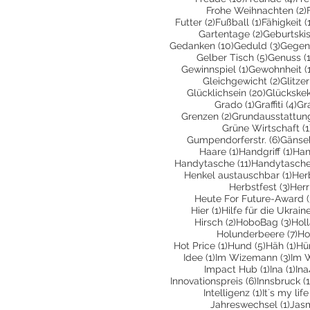
Frohe Weihnachten
(2)
2 Beiträge
1 Beitrag
Futter
(2)
Fußball
(1)
Fähigkeit
(
2 Beiträge
Gartentage
(2)
Geburtski
10 Beiträge
3 Beit
Gedanken
(10)
Geduld
(3)
Gegen
5 Beiträg
Gelber Tisch
(5)
Genuss
(
1 Beitrag
Gewinnspiel
(1)
Gewohnheit
(
2 Beit
Gleichgewicht
(2)
Glitzer
20 Beiträ
Glücklichsein
(20)
Glückske
1 Beitrag
4 
Grado
(1)
Graffiti
(4)
Gr
2 Beiträge
Grenzen
(2)
Grundausstattun
Grüne Wirtschaft
(1
6 Beit
Gumpendorferstr.
(6)
Gänse
1 Beitrag
1 Be
Haare
(1)
Handgriff
(1)
Han
11 Beiträge
Handytasche
(11)
Handytasche
1 Be
Henkel austauschbar
(1)
Her
3 Be
Herbstfest
(3)
Herr
Heute For Future-Award
(
1 Beitrag
Hier
(1)
Hilfe für die Ukrain
2 Beiträge
3 Be
Hirsch
(2)
HoboBag
(3)
Hol
7 
Holunderbeere
(7)
Ho
1 Beitrag
5 Beiträg
1 B
Hot Price
(1)
Hund
(5)
Häh
(1)
Hü
1 Beitrag
3 Be
Idee
(1)
Im Wizemann
(3)
Im 
1 Beitrag
1 B
Impact Hub
(1)
Ina
(1)
Ina
6 Beiträge
Innovationspreis
(6)
Innsbruck
(1
1 Beitrag
Intelligenz
(1)
It´s my life
1 Be
Jahreswechsel
(1)
Jas