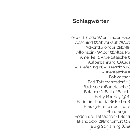
Schlagwörter
1 Beitrag
1 Beitrag
0-0-1
(1)
1060 Wien
(1)
14er Hau
2 Beiträge
2 B
Abschied
(2)
Abverkauf
(2)
Ab
24 
Adventkalender
(24)
Aff
3 Beiträge
2 Beiträ
Alleinsein
(3)
Alter
(2)
Altes Po
1 Beitrag
Amerika
(1)
Arbeitstasche
(
1 Bei
Aufbewahrung
(1)
Aug
1 Beitrag
Auslieferung
(1)
Aussenzipp
(2
Außentasche
(
Babygesc
Bad Tatzmannsdorf
(2
1 Beitrag
Badesee
(1)
Badetasche
1 Beitrag
2 Beit
Balance
(1)
Ball
(2)
Bauch
3 
Betty Barclay
(3)
B
2 Beiträge
1
Bilder im Kopf
(2)
Binkerl
(1)
B
3 Beiträge
Blau
(3)
Blume des Lebe
Blutorange
(
1 Bei
Boden der Tatsachen
(1)
Bom
2 Beiträge
Brandboxx
(2)
Breitenfurt
(2)
6
Burg Schlaining
(6)
B