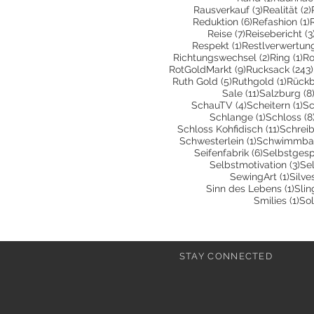
3 Beiträge
Rausverkauf
(3)
Realität
(2)
6 Beiträge
1
Reduktion
(6)
Refashion
(1)
7 Beiträge
Reise
(7)
Reisebericht
(3
1 Beitrag
Respekt
(1)
Restlverwertun
2 Beiträg
1 
Richtungswechsel
(2)
Ring
(1)
Ro
9 Beiträge
RotGoldMarkt
(9)
Rucksack
(243)
5 Beiträge
1 Beit
Ruth Gold
(5)
Ruthgold
(1)
Rückb
11 Beiträge
Sale
(11)
Salzburg
(8
4 Beiträge
1 
SchauTV
(4)
Scheitern
(1)
Sc
1 Beitrag
Schlange
(1)
Schloss
(8
11 Beit
Schloss Kohfidisch
(11)
Schrei
1 Beitrag
Schwesterlein
(1)
Schwimmbad
6 Beiträge
Seifenfabrik
(6)
Selbstges
3 B
Selbstmotivation
(3)
Sel
1 Bei
SewingArt
(1)
Silve
1 Be
Sinn des Lebens
(1)
Slin
1 B
Smilies
(1)
Sol
STAY CONNECTED