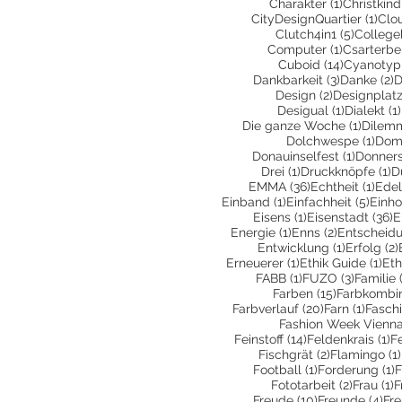
1 Beitrag
Charakter
(1)
Christkind
1 Be
CityDesignQuartier
(1)
Clo
5 Beiträ
Clutch4in1
(5)
College
1 Beitrag
Computer
(1)
Csarterbe
14 Beiträ
Cuboid
(14)
Cyanotyp
3 Beiträge
2
Dankbarkeit
(3)
Danke
(2)
D
2 Beiträge
Design
(2)
Designplatz
1 Beitrag
Desigual
(1)
Dialekt
(1)
1 Beitr
Die ganze Woche
(1)
Dilem
1 Be
Dolchwespe
(1)
Dom
1 Beitra
Donauinselfest
(1)
Donners
1 Beitrag
1 
Drei
(1)
Druckknöpfe
(1)
D
36 Beiträge
1 Be
EMMA
(36)
Echtheit
(1)
Edel
1 Beitrag
5 Bei
Einband
(1)
Einfachheit
(5)
Einho
1 Beitrag
3
Eisens
(1)
Eisenstadt
(36)
E
1 Beitrag
2 Beiträge
Energie
(1)
Enns
(2)
Entscheid
1 Beitrag
Entwicklung
(1)
Erfolg
(2)
1 Beitrag
1 B
Erneuerer
(1)
Ethik Guide
(1)
Eth
1 Beitrag
3 Beiträ
FABB
(1)
FUZO
(3)
Familie
15 Beiträge
Farben
(15)
Farbkombin
20 Beiträge
1 Beit
Farbverlauf
(20)
Farn
(1)
Fasch
Fashion Week Vienn
14 Beiträge
1 
Feinstoff
(14)
Feldenkrais
(1)
F
2 Beiträge
Fischgrät
(2)
Flamingo
(1)
1 Beitrag
1
Football
(1)
Forderung
(1)
F
2 Beiträ
1
Fototarbeit
(2)
Frau
(1)
F
10 Beiträge
4 B
Freude
(10)
Freunde
(4)
Fr