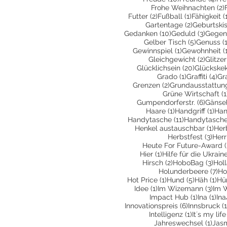
Frohe Weihnachten
(2)
2 Beiträge
1 Beitrag
Futter
(2)
Fußball
(1)
Fähigkeit
(
2 Beiträge
Gartentage
(2)
Geburtski
10 Beiträge
3 Beit
Gedanken
(10)
Geduld
(3)
Gegen
5 Beiträg
Gelber Tisch
(5)
Genuss
(
1 Beitrag
Gewinnspiel
(1)
Gewohnheit
(
2 Beit
Gleichgewicht
(2)
Glitzer
20 Beiträ
Glücklichsein
(20)
Glückske
1 Beitrag
4 
Grado
(1)
Graffiti
(4)
Gr
2 Beiträge
Grenzen
(2)
Grundausstattun
Grüne Wirtschaft
(1
6 Beit
Gumpendorferstr.
(6)
Gänse
1 Beitrag
1 Be
Haare
(1)
Handgriff
(1)
Han
11 Beiträge
Handytasche
(11)
Handytasche
1 Be
Henkel austauschbar
(1)
Her
3 Be
Herbstfest
(3)
Herr
Heute For Future-Award
(
1 Beitrag
Hier
(1)
Hilfe für die Ukrain
2 Beiträge
3 Be
Hirsch
(2)
HoboBag
(3)
Hol
7 
Holunderbeere
(7)
Ho
1 Beitrag
5 Beiträg
1 B
Hot Price
(1)
Hund
(5)
Häh
(1)
Hü
1 Beitrag
3 Be
Idee
(1)
Im Wizemann
(3)
Im 
1 Beitrag
1 B
Impact Hub
(1)
Ina
(1)
Ina
6 Beiträge
Innovationspreis
(6)
Innsbruck
(1
1 Beitrag
Intelligenz
(1)
It´s my life
1 Be
Jahreswechsel
(1)
Jas