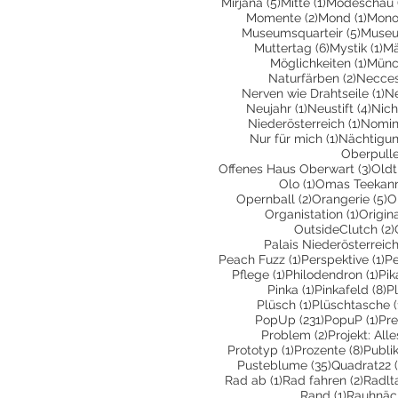
5 Beiträge
1 Beitrag
Mirjana
(5)
Mitte
(1)
Modeschau
2 Beiträge
1 Bei
Momente
(2)
Mond
(1)
Mono
5 Beit
Museumsquarteir
(5)
Museu
6 Beiträge
1 
Muttertag
(6)
Mystik
(1)
Mä
1 Bei
Möglichkeiten
(1)
Münc
2 Beitr
Naturfärben
(2)
Necces
1 
Nerven wie Drahtseile
(1)
N
1 Beitrag
4 Be
Neujahr
(1)
Neustift
(4)
Nich
1 Beit
Niederösterreich
(1)
Nomin
1 Beitrag
Nur für mich
(1)
Nächtigu
Oberpull
3 Be
Offenes Haus Oberwart
(3)
Oldt
1 Beitrag
Olo
(1)
Omas Teekan
2 Beiträge
5
Opernball
(2)
Orangerie
(5)
O
1 Beitr
Organistation
(1)
Origin
OutsideClutch
(2)
Palais Niederösterreic
1 Beitrag
1 
Peach Fuzz
(1)
Perspektive
(1)
Pe
1 Beitrag
1 B
Pflege
(1)
Philodendron
(1)
Pik
1 Beitrag
8 
Pinka
(1)
Pinkafeld
(8)
P
1 Beitrag
Plüsch
(1)
Plüschtasche
(
231 Beiträge
1 B
PopUp
(231)
PopuP
(1)
Pre
2 Beiträge
Problem
(2)
Projekt: All
1 Beitrag
8 Bei
Prototyp
(1)
Prozente
(8)
Publi
35 Beiträge
Pusteblume
(35)
Quadrat22
1 Beitrag
2 Beit
Rad ab
(1)
Rad fahren
(2)
Radlt
1 Beitrag
Rand
(1)
Rauhnäc