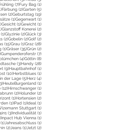
2 Beiträge
7 Beiträge
1 Beitrag
Frühling
(7)
Fury Bag
(1)
1 Beitrag
2 Beiträge
5 Beiträge
1)
Färbung
(2)
Garten
(5)
2 Beiträge
19 Beiträge
ssen
(2)
Geburtstag
(19)
räge
1 Beitrag
1 Beitrag
sätze
(1)
Gegenwart
(1)
e
1 Beitrag
1 Beitrag
1 Beitrag
1)
Gesicht
(1)
Gewicht
(1)
1 Beitrag
2 Beiträge
1)
Glanzstoff Konerei
(2)
räge
1 Beitrag
2 Beiträge
3 Beiträge
(1)
Glyzinie
(2)
Glück
(3)
ge
2 Beiträge
2 Beiträge
2 Beiträge
ks
(2)
Gobelin
(2)
Golf
(2)
Beiträge
15 Beiträge
1 Beitrag
28 Beiträge
as
(15)
Grau
(1)
Graz
(28)
1 Beitrag
35 Beiträge
2 Beiträge
g
(1)
Gräser
(35)
Grün
(2)
1 Beitrag
7 Beiträge
)
Gumpenderoferstr
(7)
räge
4 Beiträge
8 Beiträge
blümchen
(4)
Göttin
(8)
itrag
3 Beiträge
28 Beiträge
dtasche
(3)
Handy
(28)
9 Beiträge
1 Beitrag
rl
(9)
Hauptbahnhof
(1)
itrag
10 Beiträge
1 Beitrag
bst
(10)
Herbstblues
(1)
iträge
5 Beiträge
4 Beiträge
in der Lage
(5)
Herz
(4)
3 Beiträge
1 Beitrag
3)
HeuteBurgenland
(1)
12 Beiträge
1 Beitrag
e
(12)
Hirnschwanger
(1)
iträge
2 Beiträge
2 Beiträge
labrunn
(2)
Holunder
(2)
Beiträge
1 Beitrag
2 Beiträge
rizont
(1)
Hortensien
(2)
e
eitrag
1 Beitrag
1 Beitrag
1 Beitrag
rden
(1)
IPad
(1)
Ideal
(1)
iträge
1 Beitrag
Wizemann Stuttgart
(1)
eitrag
3 Beiträge
1 Beitrag
4in1
(3)
Individualität
(1)
1 Beitrag
1 Beitrag
)
Inpact Hub Vienna
(1)
1 Beitrag
1 Beitrag
(1)
Jahresabschluss
(1)
itrag
2 Beiträge
1 Beitrag
2 Beiträge
min
(2)
Jeans
(1)
Jetzt
(2)