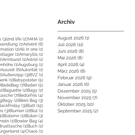
Archiv
August 2026
(1)
1 Beitrag
3 Beiträge
27 Beiträge
1 Beitrag
s
(3)
2nd life
(27)
AHA
(1)
eiträge
1 Beitrag
6 Beiträge
wandlung
(1)
Advent
(6)
Juli 2026
(11)
11 Beiträge
Beiträge
2 Beiträge
1 Beitrag
irmation
(2)
All in one
(1)
Juni 2026
(8)
8 Beiträge
ge
1 Beitrag
1 Beitrag
stlager
(1)
Amaryllis
(1)
Mai 2026
(8)
8 Beiträge
2 Beiträge
1 Beitrag
1 Beitrag
2)
Armband
(1)
Astrid
(1)
trag
1 Beitrag
1 Beitrag
April 2026
(4)
4 Beiträge
enhöhe
(1)
Augsburg
(1)
2 Beiträge
6 Beiträge
1 Beitrag
)
Auszeit
(6)
Autorität
(1)
März 2026
(8)
8 Beiträge
6 Beiträge
3 Beiträge
1 Beitrag
6)
Außenzipp
(3)
BVZ
(1)
Februar 2026
(9)
9 Beiträge
1 Beitrag
5 Beiträge
henk
(1)
Babypolster
(5)
Januar 2026
(6)
6 Beiträge
2 Beiträge
7 Beiträge
5 Beiträge
)
BadeBag
(7)
Baden
(5)
2 Beiträge
2 Beiträge
2 Beiträge
(2)
Baguette
(2)
Bagy
(2)
Dezember 2025
(5)
5 Beiträge
räge
7 Beiträge
4 Beiträge
tasche
(7)
Bedürfnis
(4)
November 2025
(7)
7 Beiträge
Beiträge
2 Beiträge
3 Beiträge
igBagy
(2)
Bikini Bag
(3)
Oktober 2025
(10)
10 Beiträge
 Beitrag
3 Beiträge
15 Beiträge
lackFriday
(3)
Blatt
(15)
3 Beiträge
2 Beiträge
1 Beitrag
ns
(3)
Blumen
(2)
Blut
(1)
September 2025
(2)
2 Beiträge
1 Beitrag
1 Beitrag
3 Beiträge
1)
Blütemn
(1)
Blüten
(3)
trag
1 Beitrag
4 Beiträge
meln
(1)
Bowler Bag
(4)
2 Beiträge
1 Beitrag
2 Beiträge
Brusttasche
(1)
Buch
(2)
 Beiträge
4 Beiträge
1 Beitrag
urgenland
(4)
Chaos
(1)