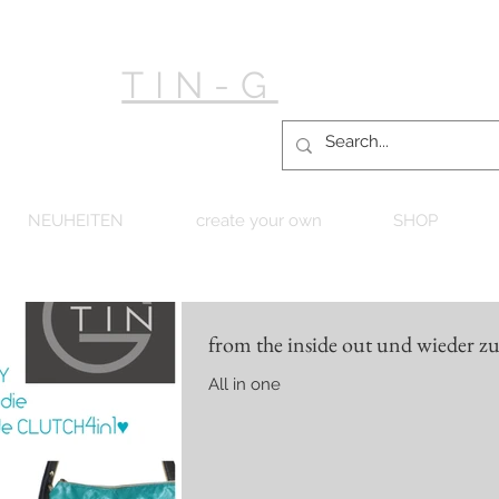
TIN-G
NEUHEITEN
create your own
SHOP
from the inside out und wieder z
All in one