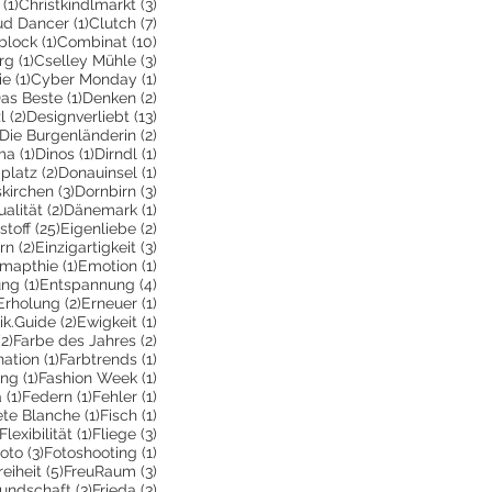
1 Beitrag
3 Beiträge
(1)
Christkindlmarkt
(3)
itrag
1 Beitrag
7 Beiträge
ud Dancer
(1)
Clutch
(7)
ge
1 Beitrag
10 Beiträge
block
(1)
Combinat
(10)
1 Beitrag
3 Beiträge
rg
(1)
Cselley Mühle
(3)
ge
1 Beitrag
1 Beitrag
ie
(1)
Cyber Monday
(1)
 Beiträge
1 Beitrag
2 Beiträge
as Beste
(1)
Denken
(2)
2 Beiträge
13 Beiträge
l
(2)
Designverliebt
(13)
1 Beitrag
2 Beiträge
Die Burgenländerin
(2)
ag
1 Beitrag
1 Beitrag
1 Beitrag
ma
(1)
Dinos
(1)
Dirndl
(1)
itrag
2 Beiträge
1 Beitrag
platz
(2)
Donauinsel
(1)
g
3 Beiträge
3 Beiträge
kirchen
(3)
Dornbirn
(3)
Beitrag
2 Beiträge
1 Beitrag
ualität
(2)
Dänemark
(1)
itrag
25 Beiträge
2 Beiträge
stoff
(25)
Eigenliebe
(2)
träge
2 Beiträge
3 Beiträge
rn
(2)
Einzigartigkeit
(3)
6 Beiträge
1 Beitrag
1 Beitrag
mapthie
(1)
Emotion
(1)
1 Beitrag
4 Beiträge
ung
(1)
Entspannung
(4)
2 Beiträge
2 Beiträge
1 Beitrag
Erholung
(2)
Erneuer
(1)
eitrag
2 Beiträge
1 Beitrag
ik.Guide
(2)
Ewigkeit
(1)
ge
2 Beiträge
2 Beiträge
(2)
Farbe des Jahres
(2)
1 Beitrag
1 Beitrag
ation
(1)
Farbtrends
(1)
rag
1 Beitrag
1 Beitrag
ing
(1)
Fashion Week
(1)
1 Beitrag
1 Beitrag
1 Beitrag
a
(1)
Federn
(1)
Fehler
(1)
Beitrag
1 Beitrag
1 Beitrag
ete Blanche
(1)
Fisch
(1)
1 Beitrag
1 Beitrag
3 Beiträge
Flexibilität
(1)
Fliege
(3)
 Beitrag
3 Beiträge
1 Beitrag
oto
(3)
Fotoshooting
(1)
ge
 Beitrag
5 Beiträge
3 Beiträge
reiheit
(5)
FreuRaum
(3)
eiträge
3 Beiträge
3 Beiträge
eundschaft
(3)
Frieda
(3)