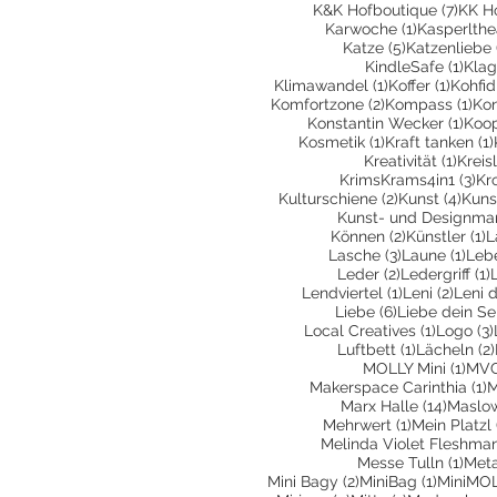
7 Bei
K&K Hofboutique
(7)
KK H
1 Beitrag
Karwoche
(1)
Kasperlthe
5 Beiträge
Katze
(5)
Katzenliebe
1 Be
KindleSafe
(1)
Klag
1 Beitrag
1 Beit
Klimawandel
(1)
Koffer
(1)
Kohfid
2 Beiträge
1 B
Komfortzone
(2)
Kompass
(1)
Kon
1 Be
Konstantin Wecker
(1)
Koop
1 Beitrag
Kosmetik
(1)
Kraft tanken
(1)
1 Bei
Kreativität
(1)
Kreis
3 B
KrimsKrams4in1
(3)
Kr
2 Beiträge
4 Be
Kulturschiene
(2)
Kunst
(4)
Kuns
Kunst- und Designma
2 Beiträge
1
Können
(2)
Künstler
(1)
L
3 Beiträge
1 Be
Lasche
(3)
Laune
(1)
Leb
2 Beiträge
1
Leder
(2)
Ledergriff
(1)
1 Beitrag
2 Beit
Lendviertel
(1)
Leni
(2)
Leni 
6 Beiträge
Liebe
(6)
Liebe dein Se
1 Beitra
Local Creatives
(1)
Logo
(3)
1 Beitrag
Luftbett
(1)
Lächeln
(2)
1 Be
MOLLY Mini
(1)
MVG
1
Makerspace Carinthia
(1)
M
14 Bei
Marx Halle
(14)
Maslo
1 Beitrag
Mehrwert
(1)
Mein Platzl
Melinda Violet Fleshma
1 Be
Messe Tulln
(1)
Met
2 Beiträge
1 Beitra
Mini Bagy
(2)
MiniBag
(1)
MiniMO