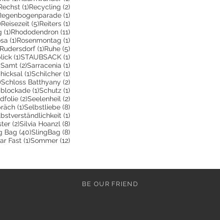
2 Beiträge
1 Beitrag
2 Beiträge
Rechst
(1)
Recycling
(2)
 Beitrag
1 Beitrag
Regenbogenparade
(1)
3 Beiträge
5 Beiträge
1 Beitrag
)
Reisezeit
(5)
Reiters
(1)
1 Beitrag
11 Beiträge
g
(1)
Rhododendron
(11)
e
Beitrag
1 Beitrag
1 Beitrag
sa
(1)
Rosenmontag
(1)
243 Beiträge
1 Beitrag
5 Beiträge
Rudersdorf
(1)
Ruhe
(5)
rag
1 Beitrag
1 Beitrag
lick
(1)
STAUBSACK
(1)
8 Beiträge
2 Beiträge
1 Beitrag
)
Samt
(2)
Sarracenia
(1)
Beitrag
1 Beitrag
1 Beitrag
hicksal
(1)
Schilcher
(1)
8 Beiträge
2 Beiträge
)
Schloss Batthyany
(2)
räge
1 Beitrag
1 Beitrag
bblockade
(1)
Schutz
(1)
2 Beiträge
2 Beiträge
folie
(2)
Seelenheil
(2)
1 Beitrag
8 Beiträge
präch
(1)
Selbstliebe
(8)
eiträge
1 Beitrag
bstverständlichkeit
(1)
trag
2 Beiträge
8 Beiträge
ster
(2)
Silvia Hoanzl
(8)
itrag
40 Beiträge
8 Beiträge
g Bag
(40)
SlingBag
(8)
eitrag
1 Beitrag
12 Beiträge
ar Fast
(1)
Sommer
(12)
BE OUR FRIEND