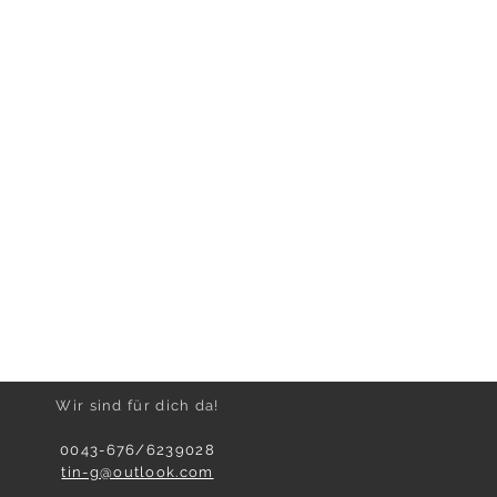
Wir sind für dich da!
0043-676/6239028
tin-g@outlook.com