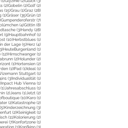
räge
1 Beitrag
2 Beiträge
3 Beiträge
(1)
Glyzinie
(2)
Glück
(3)
ge
2 Beiträge
2 Beiträge
2 Beiträge
ks
(2)
Gobelin
(2)
Golf
(2)
Beiträge
15 Beiträge
1 Beitrag
28 Beiträge
as
(15)
Grau
(1)
Graz
(28)
1 Beitrag
35 Beiträge
2 Beiträge
g
(1)
Gräser
(35)
Grün
(2)
1 Beitrag
7 Beiträge
)
Gumpenderoferstr
(7)
räge
4 Beiträge
8 Beiträge
blümchen
(4)
Göttin
(8)
itrag
3 Beiträge
28 Beiträge
dtasche
(3)
Handy
(28)
9 Beiträge
1 Beitrag
rl
(9)
Hauptbahnhof
(1)
itrag
10 Beiträge
1 Beitrag
bst
(10)
Herbstblues
(1)
iträge
5 Beiträge
4 Beiträge
in der Lage
(5)
Herz
(4)
3 Beiträge
1 Beitrag
3)
HeuteBurgenland
(1)
12 Beiträge
1 Beitrag
e
(12)
Hirnschwanger
(1)
iträge
2 Beiträge
2 Beiträge
labrunn
(2)
Holunder
(2)
Beiträge
1 Beitrag
2 Beiträge
rizont
(1)
Hortensien
(2)
e
eitrag
1 Beitrag
1 Beitrag
1 Beitrag
rden
(1)
IPad
(1)
Ideal
(1)
iträge
1 Beitrag
Wizemann Stuttgart
(1)
eitrag
3 Beiträge
1 Beitrag
4in1
(3)
Individualität
(1)
1 Beitrag
1 Beitrag
)
Inpact Hub Vienna
(1)
1 Beitrag
1 Beitrag
(1)
Jahresabschluss
(1)
itrag
2 Beiträge
1 Beitrag
2 Beiträge
min
(2)
Jeans
(1)
Jetzt
(2)
träge
10 Beiträge
1 Beitrag
ofboutique
(10)
Karo
(1)
2 Beiträge
2 Beiträge
ater
(2)
Katastrophe
(2)
5 Beiträge
3 Beiträge
(5)
Kinderzeichnung
(3)
itrag
2 Beiträge
1 Beitrag
enfurt
(2)
Kleinigkeit
(1)
rag
11 Beiträge
2 Beiträge
isch
(11)
Kolorierung
(2)
eitrag
7 Beiträge
1 Beitrag
erei
(7)
Konfortzone
(1)
itrag
1 Beitrag
3 Beiträge
eration
(1)
Kopfkino
(3)