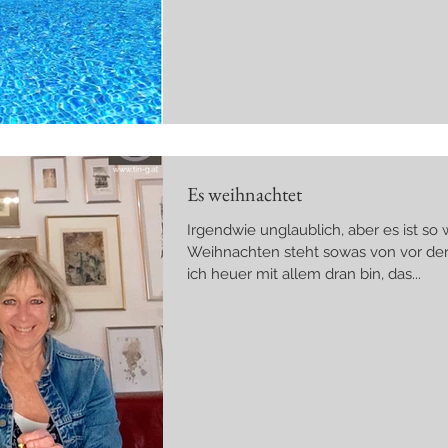
familytime. Kids sind, unabhängig vo
gekommen, meine Mutter war da... un
möglich, daneben ein klein wenigl zu
um zu arbeiten und trotzdem da zu s
perfekten Griechischen Bauernsala
Es weihnachtet
Irgendwie unglaublich, aber es ist so 
Weihnachten steht sowas von vor der T
ich heuer mit allem dran bin, das...