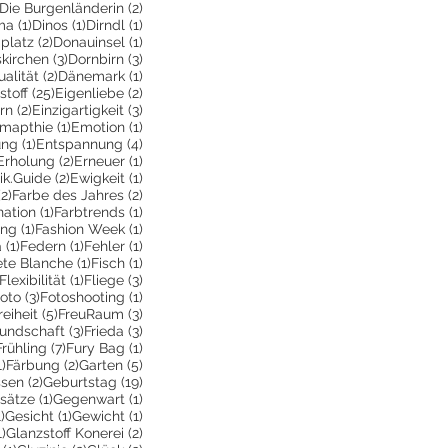
1 Beitrag
2 Beiträge
Die Burgenländerin
(2)
ag
1 Beitrag
1 Beitrag
1 Beitrag
ma
(1)
Dinos
(1)
Dirndl
(1)
itrag
2 Beiträge
1 Beitrag
platz
(2)
Donauinsel
(1)
g
3 Beiträge
3 Beiträge
kirchen
(3)
Dornbirn
(3)
Beitrag
2 Beiträge
1 Beitrag
ualität
(2)
Dänemark
(1)
itrag
25 Beiträge
2 Beiträge
stoff
(25)
Eigenliebe
(2)
träge
2 Beiträge
3 Beiträge
rn
(2)
Einzigartigkeit
(3)
6 Beiträge
1 Beitrag
1 Beitrag
mapthie
(1)
Emotion
(1)
1 Beitrag
4 Beiträge
ung
(1)
Entspannung
(4)
2 Beiträge
2 Beiträge
1 Beitrag
Erholung
(2)
Erneuer
(1)
eitrag
2 Beiträge
1 Beitrag
ik.Guide
(2)
Ewigkeit
(1)
ge
2 Beiträge
2 Beiträge
(2)
Farbe des Jahres
(2)
1 Beitrag
1 Beitrag
ation
(1)
Farbtrends
(1)
rag
1 Beitrag
1 Beitrag
ing
(1)
Fashion Week
(1)
1 Beitrag
1 Beitrag
1 Beitrag
a
(1)
Federn
(1)
Fehler
(1)
Beitrag
1 Beitrag
1 Beitrag
ete Blanche
(1)
Fisch
(1)
1 Beitrag
1 Beitrag
3 Beiträge
Flexibilität
(1)
Fliege
(3)
 Beitrag
3 Beiträge
1 Beitrag
oto
(3)
Fotoshooting
(1)
ge
 Beitrag
5 Beiträge
3 Beiträge
reiheit
(5)
FreuRaum
(3)
eiträge
3 Beiträge
3 Beiträge
eundschaft
(3)
Frieda
(3)
2 Beiträge
7 Beiträge
1 Beitrag
Frühling
(7)
Fury Bag
(1)
1 Beitrag
2 Beiträge
5 Beiträge
1)
Färbung
(2)
Garten
(5)
2 Beiträge
19 Beiträge
ssen
(2)
Geburtstag
(19)
räge
1 Beitrag
1 Beitrag
sätze
(1)
Gegenwart
(1)
e
1 Beitrag
1 Beitrag
1 Beitrag
1)
Gesicht
(1)
Gewicht
(1)
1 Beitrag
2 Beiträge
1)
Glanzstoff Konerei
(2)