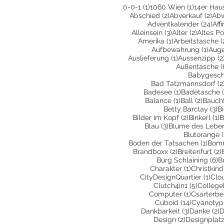
1 Beitrag
1 Beitrag
0-0-1
(1)
1060 Wien
(1)
14er Hau
2 Beiträge
2 B
Abschied
(2)
Abverkauf
(2)
Ab
24 
Adventkalender
(24)
Aff
3 Beiträge
2 Beiträ
Alleinsein
(3)
Alter
(2)
Altes Po
1 Beitrag
Amerika
(1)
Arbeitstasche
(
1 Bei
Aufbewahrung
(1)
Aug
1 Beitrag
Auslieferung
(1)
Aussenzipp
(2
Außentasche
(
Babygesc
Bad Tatzmannsdorf
(2
1 Beitrag
Badesee
(1)
Badetasche
1 Beitrag
2 Beit
Balance
(1)
Ball
(2)
Bauch
3 
Betty Barclay
(3)
B
2 Beiträge
1
Bilder im Kopf
(2)
Binkerl
(1)
B
3 Beiträge
Blau
(3)
Blume des Lebe
Blutorange
(
1 Bei
Boden der Tatsachen
(1)
Bom
2 Beiträge
Brandboxx
(2)
Breitenfurt
(2)
6
Burg Schlaining
(6)
B
1 Beitrag
Charakter
(1)
Christkind
1 Be
CityDesignQuartier
(1)
Clo
5 Beiträ
Clutch4in1
(5)
College
1 Beitrag
Computer
(1)
Csarterbe
14 Beiträ
Cuboid
(14)
Cyanotyp
3 Beiträge
2
Dankbarkeit
(3)
Danke
(2)
D
2 Beiträge
Design
(2)
Designplatz