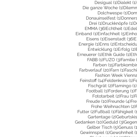
1 Beitrag
Desigual
(1)
Dialekt
(1)
1 Beitr
Die ganze Woche
(1)
Dilem
1 Be
Dolchwespe
(1)
Dom
1 Beitra
Donauinselfest
(1)
Donners
1 Beitrag
1 
Drei
(1)
Druckknöpfe
(1)
D
36 Beiträge
1 Be
EMMA
(36)
Echtheit
(1)
Edel
1 Beitrag
5 Bei
Einband
(1)
Einfachheit
(5)
Einho
1 Beitrag
3
Eisens
(1)
Eisenstadt
(36)
E
1 Beitrag
2 Beiträge
Energie
(1)
Enns
(2)
Entscheid
1 Beitrag
Entwicklung
(1)
Erfolg
(2)
1 Beitrag
1 B
Erneuerer
(1)
Ethik Guide
(1)
Eth
1 Beitrag
3 Beiträ
FABB
(1)
FUZO
(3)
Familie
15 Beiträge
Farben
(15)
Farbkombin
20 Beiträge
1 Beit
Farbverlauf
(20)
Farn
(1)
Fasch
Fashion Week Vienn
14 Beiträge
1 
Feinstoff
(14)
Feldenkrais
(1)
F
2 Beiträge
Fischgrät
(2)
Flamingo
(1)
1 Beitrag
1
Football
(1)
Forderung
(1)
F
2 Beiträ
1
Fototarbeit
(2)
Frau
(1)
F
10 Beiträge
4 B
Freude
(10)
Freunde
(4)
Fr
Frohe Weihnachten
(2)
2 Beiträge
1 Beitrag
Futter
(2)
Fußball
(1)
Fähigkeit
(
2 Beiträge
Gartentage
(2)
Geburtski
10 Beiträge
3 Beit
Gedanken
(10)
Geduld
(3)
Gegen
5 Beiträg
Gelber Tisch
(5)
Genuss
(
1 Beitrag
Gewinnspiel
(1)
Gewohnheit
(