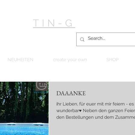
TIN-G
NEUHEITEN
create your own
SHOP
DAAANKE
ihr Lieben, für euer mit mir feiern - e
wunderbar♥ Neben den ganzen Feierl
den Bestellungen und dem Zusamm
wir auch noch "gach" den Pool hergeri
und gestern war dann, am Nachmittag