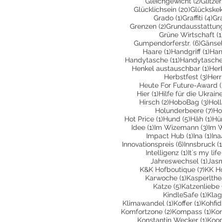
2 Beit
Gleichgewicht
(2)
Glitzer
20 Beiträ
Glücklichsein
(20)
Glückske
1 Beitrag
4 
Grado
(1)
Graffiti
(4)
Gr
2 Beiträge
Grenzen
(2)
Grundausstattun
Grüne Wirtschaft
(1
6 Beit
Gumpendorferstr.
(6)
Gänse
1 Beitrag
1 Be
Haare
(1)
Handgriff
(1)
Han
11 Beiträge
Handytasche
(11)
Handytasche
1 Be
Henkel austauschbar
(1)
Her
3 Be
Herbstfest
(3)
Herr
Heute For Future-Award
(
1 Beitrag
Hier
(1)
Hilfe für die Ukrain
2 Beiträge
3 Be
Hirsch
(2)
HoboBag
(3)
Hol
7 
Holunderbeere
(7)
Ho
1 Beitrag
5 Beiträg
1 B
Hot Price
(1)
Hund
(5)
Häh
(1)
Hü
1 Beitrag
3 Be
Idee
(1)
Im Wizemann
(3)
Im 
1 Beitrag
1 B
Impact Hub
(1)
Ina
(1)
Ina
6 Beiträge
Innovationspreis
(6)
Innsbruck
(1
1 Beitrag
Intelligenz
(1)
It´s my life
1 Be
Jahreswechsel
(1)
Jas
7 Bei
K&K Hofboutique
(7)
KK H
1 Beitrag
Karwoche
(1)
Kasperlthe
5 Beiträge
Katze
(5)
Katzenliebe
1 Be
KindleSafe
(1)
Klag
1 Beitrag
1 Beit
Klimawandel
(1)
Koffer
(1)
Kohfid
2 Beiträge
1 B
Komfortzone
(2)
Kompass
(1)
Kon
1 Be
Konstantin Wecker
(1)
Koop