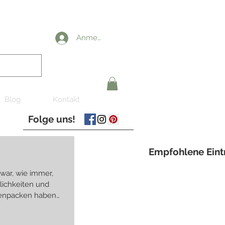
Anmelden
Blog
Kontakt
Folge uns!
Empfohlene Eint
s war, wie immer,
ichkeiten und
enpacken haben
chtet und befüllt
 ein klein wenig