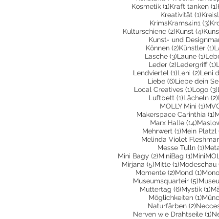
1 Beitrag
Kosmetik
(1)
Kraft tanken
(1)
1 Bei
Kreativität
(1)
Kreis
3 B
KrimsKrams4in1
(3)
Kr
2 Beiträge
4 Be
Kulturschiene
(2)
Kunst
(4)
Kuns
Kunst- und Designma
2 Beiträge
1
Können
(2)
Künstler
(1)
L
3 Beiträge
1 Be
Lasche
(3)
Laune
(1)
Leb
2 Beiträge
1
Leder
(2)
Ledergriff
(1)
1 Beitrag
2 Beit
Lendviertel
(1)
Leni
(2)
Leni 
6 Beiträge
Liebe
(6)
Liebe dein Se
1 Beitra
Local Creatives
(1)
Logo
(3)
1 Beitrag
Luftbett
(1)
Lächeln
(2)
1 Be
MOLLY Mini
(1)
MVG
1
Makerspace Carinthia
(1)
M
14 Bei
Marx Halle
(14)
Maslo
1 Beitrag
Mehrwert
(1)
Mein Platzl
Melinda Violet Fleshma
1 Be
Messe Tulln
(1)
Met
2 Beiträge
1 Beitra
Mini Bagy
(2)
MiniBag
(1)
MiniMO
5 Beiträge
1 Beitrag
Mirjana
(5)
Mitte
(1)
Modeschau
2 Beiträge
1 Bei
Momente
(2)
Mond
(1)
Mono
5 Beit
Museumsquarteir
(5)
Museu
6 Beiträge
1 
Muttertag
(6)
Mystik
(1)
Mä
1 Bei
Möglichkeiten
(1)
Münc
2 Beitr
Naturfärben
(2)
Necces
1 
Nerven wie Drahtseile
(1)
N