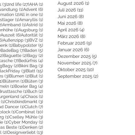
August 2026
(1)
1 Beitrag
3 Beiträge
27 Beiträge
1 Beitrag
s
(3)
2nd life
(27)
AHA
(1)
eiträge
1 Beitrag
6 Beiträge
wandlung
(1)
Advent
(6)
Juli 2026
(11)
11 Beiträge
Beiträge
2 Beiträge
1 Beitrag
irmation
(2)
All in one
(1)
Juni 2026
(8)
8 Beiträge
ge
1 Beitrag
1 Beitrag
stlager
(1)
Amaryllis
(1)
Mai 2026
(8)
8 Beiträge
2 Beiträge
1 Beitrag
1 Beitrag
2)
Armband
(1)
Astrid
(1)
trag
1 Beitrag
1 Beitrag
April 2026
(4)
4 Beiträge
enhöhe
(1)
Augsburg
(1)
2 Beiträge
6 Beiträge
1 Beitrag
)
Auszeit
(6)
Autorität
(1)
März 2026
(8)
8 Beiträge
6 Beiträge
3 Beiträge
1 Beitrag
6)
Außenzipp
(3)
BVZ
(1)
Februar 2026
(9)
9 Beiträge
1 Beitrag
5 Beiträge
henk
(1)
Babypolster
(5)
Januar 2026
(6)
6 Beiträge
2 Beiträge
7 Beiträge
5 Beiträge
)
BadeBag
(7)
Baden
(5)
2 Beiträge
2 Beiträge
2 Beiträge
(2)
Baguette
(2)
Bagy
(2)
Dezember 2025
(5)
5 Beiträge
räge
7 Beiträge
4 Beiträge
tasche
(7)
Bedürfnis
(4)
November 2025
(7)
7 Beiträge
Beiträge
2 Beiträge
3 Beiträge
igBagy
(2)
Bikini Bag
(3)
Oktober 2025
(10)
10 Beiträge
 Beitrag
3 Beiträge
15 Beiträge
lackFriday
(3)
Blatt
(15)
3 Beiträge
2 Beiträge
1 Beitrag
ns
(3)
Blumen
(2)
Blut
(1)
September 2025
(2)
2 Beiträge
1 Beitrag
1 Beitrag
3 Beiträge
1)
Blütemn
(1)
Blüten
(3)
trag
1 Beitrag
4 Beiträge
meln
(1)
Bowler Bag
(4)
2 Beiträge
1 Beitrag
2 Beiträge
Brusttasche
(1)
Buch
(2)
 Beiträge
4 Beiträge
1 Beitrag
urgenland
(4)
Chaos
(1)
1 Beitrag
3 Beiträge
(1)
Christkindlmarkt
(3)
itrag
1 Beitrag
7 Beiträge
ud Dancer
(1)
Clutch
(7)
ge
1 Beitrag
10 Beiträge
block
(1)
Combinat
(10)
1 Beitrag
3 Beiträge
rg
(1)
Cselley Mühle
(3)
ge
1 Beitrag
1 Beitrag
ie
(1)
Cyber Monday
(1)
 Beiträge
1 Beitrag
2 Beiträge
as Beste
(1)
Denken
(2)
2 Beiträge
13 Beiträge
l
(2)
Designverliebt
(13)