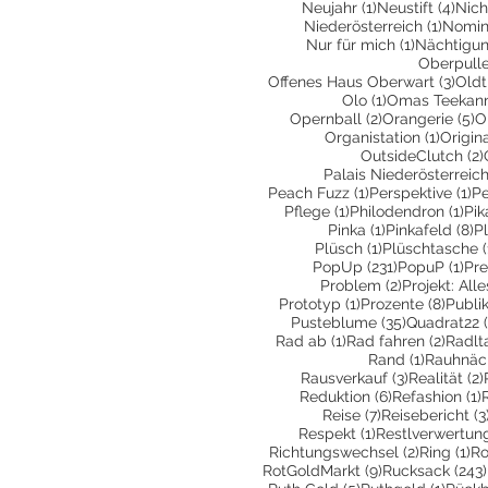
1 Beitrag
4 Be
Neujahr
(1)
Neustift
(4)
Nich
1 Beit
Niederösterreich
(1)
Nomin
1 Beitrag
Nur für mich
(1)
Nächtigu
Oberpull
3 Be
Offenes Haus Oberwart
(3)
Oldt
1 Beitrag
Olo
(1)
Omas Teekan
2 Beiträge
5
Opernball
(2)
Orangerie
(5)
O
1 Beitr
Organistation
(1)
Origin
OutsideClutch
(2)
Palais Niederösterreic
1 Beitrag
1 
Peach Fuzz
(1)
Perspektive
(1)
Pe
1 Beitrag
1 B
Pflege
(1)
Philodendron
(1)
Pik
1 Beitrag
8 
Pinka
(1)
Pinkafeld
(8)
P
1 Beitrag
Plüsch
(1)
Plüschtasche
(
231 Beiträge
1 B
PopUp
(231)
PopuP
(1)
Pre
2 Beiträge
Problem
(2)
Projekt: All
1 Beitrag
8 Bei
Prototyp
(1)
Prozente
(8)
Publi
35 Beiträge
Pusteblume
(35)
Quadrat22
1 Beitrag
2 Beit
Rad ab
(1)
Rad fahren
(2)
Radlt
1 Beitrag
Rand
(1)
Rauhnäc
3 Beiträge
Rausverkauf
(3)
Realität
(2)
6 Beiträge
1
Reduktion
(6)
Refashion
(1)
7 Beiträge
Reise
(7)
Reisebericht
(3
1 Beitrag
Respekt
(1)
Restlverwertun
2 Beiträg
1 
Richtungswechsel
(2)
Ring
(1)
Ro
9 Beiträge
RotGoldMarkt
(9)
Rucksack
(243)
5 Beiträge
1 Beit