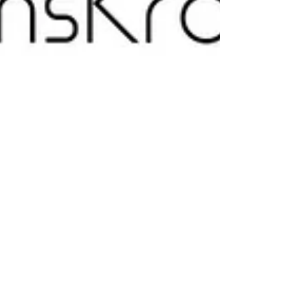
Aufwachen
Maslow und seine Bedüfnispyramide