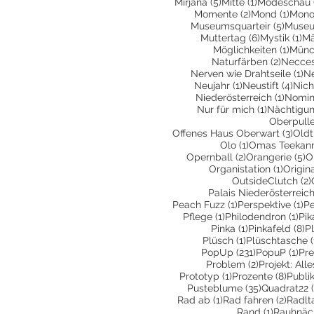
5 Beiträge
1 Beitrag
Mirjana
(5)
Mitte
(1)
Modeschau
2 Beiträge
1 Bei
Momente
(2)
Mond
(1)
Mono
5 Beit
Museumsquarteir
(5)
Museu
6 Beiträge
1 
Muttertag
(6)
Mystik
(1)
Mä
1 Bei
Möglichkeiten
(1)
Münc
2 Beitr
Naturfärben
(2)
Necces
1 
Nerven wie Drahtseile
(1)
N
1 Beitrag
4 Be
Neujahr
(1)
Neustift
(4)
Nich
1 Beit
Niederösterreich
(1)
Nomin
1 Beitrag
Nur für mich
(1)
Nächtigu
Oberpull
3 Be
Offenes Haus Oberwart
(3)
Oldt
1 Beitrag
Olo
(1)
Omas Teekan
2 Beiträge
5
Opernball
(2)
Orangerie
(5)
O
1 Beitr
Organistation
(1)
Origin
OutsideClutch
(2)
Palais Niederösterreic
1 Beitrag
1 
Peach Fuzz
(1)
Perspektive
(1)
Pe
1 Beitrag
1 B
Pflege
(1)
Philodendron
(1)
Pik
1 Beitrag
8 
Pinka
(1)
Pinkafeld
(8)
P
1 Beitrag
Plüsch
(1)
Plüschtasche
(
231 Beiträge
1 B
PopUp
(231)
PopuP
(1)
Pre
2 Beiträge
Problem
(2)
Projekt: All
1 Beitrag
8 Bei
Prototyp
(1)
Prozente
(8)
Publi
35 Beiträge
Pusteblume
(35)
Quadrat22
1 Beitrag
2 Beit
Rad ab
(1)
Rad fahren
(2)
Radlt
1 Beitrag
Rand
(1)
Rauhnäc