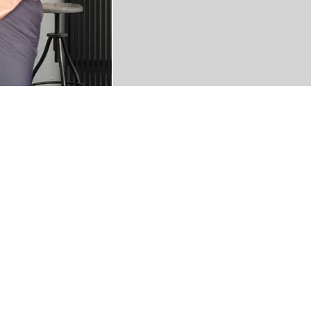
heißt das, Augen zu oder doch besser 
und ab durch den Schnee und auf n
Whatever, es ist wie es ist und auf alle
mich schon auf euch, auch wenn die F
w