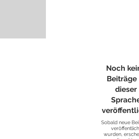
ordentlich auf ;)
ach Wien♥
 Fälle freu ich
ahrerei, diesmal,
Noch kei
Beiträge 
dieser
Sprach
veröffentl
Sobald neue Bei
veröffentlich
wurden, ersche