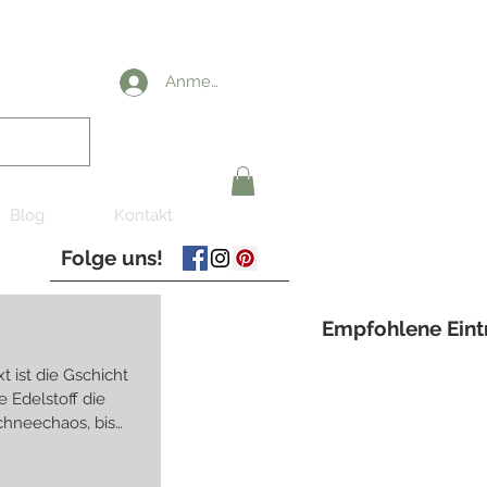
Anmelden
Blog
Kontakt
Folge uns!
Empfohlene Eint
xt ist die Gschicht
e Edelstoff die
Schneechaos, bis
 heute nach Wien
 Boutique brauch,