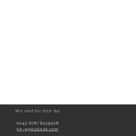
Wir sind für dich da!
0043-676/6239028
tin-g@outlook.com