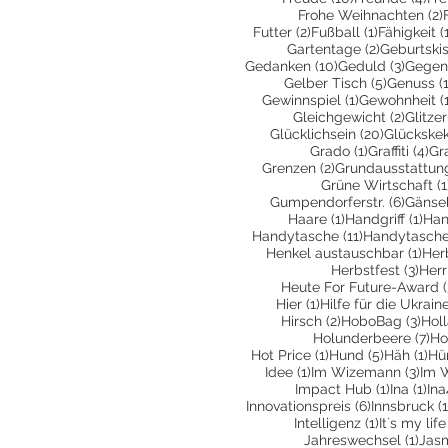
Frohe Weihnachten
(2)
2 Beiträge
1 Beitrag
Futter
(2)
Fußball
(1)
Fähigkeit
(
2 Beiträge
Gartentage
(2)
Geburtski
10 Beiträge
3 Beit
Gedanken
(10)
Geduld
(3)
Gegen
5 Beiträg
Gelber Tisch
(5)
Genuss
(
1 Beitrag
Gewinnspiel
(1)
Gewohnheit
(
2 Beit
Gleichgewicht
(2)
Glitzer
20 Beiträ
Glücklichsein
(20)
Glückske
1 Beitrag
4 
Grado
(1)
Graffiti
(4)
Gr
2 Beiträge
Grenzen
(2)
Grundausstattun
Grüne Wirtschaft
(1
6 Beit
Gumpendorferstr.
(6)
Gänse
1 Beitrag
1 Be
Haare
(1)
Handgriff
(1)
Han
11 Beiträge
Handytasche
(11)
Handytasche
1 Be
Henkel austauschbar
(1)
Her
3 Be
Herbstfest
(3)
Herr
Heute For Future-Award
(
1 Beitrag
Hier
(1)
Hilfe für die Ukrain
2 Beiträge
3 Be
Hirsch
(2)
HoboBag
(3)
Hol
7 
Holunderbeere
(7)
Ho
1 Beitrag
5 Beiträg
1 B
Hot Price
(1)
Hund
(5)
Häh
(1)
Hü
1 Beitrag
3 Be
Idee
(1)
Im Wizemann
(3)
Im 
1 Beitrag
1 B
Impact Hub
(1)
Ina
(1)
Ina
6 Beiträge
Innovationspreis
(6)
Innsbruck
(1
1 Beitrag
Intelligenz
(1)
It´s my life
1 Be
Jahreswechsel
(1)
Jas