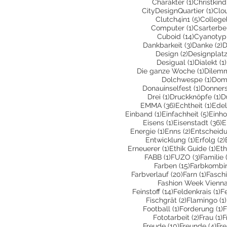
1 Beitrag
Charakter
(1)
Christkind
1 Be
CityDesignQuartier
(1)
Clo
5 Beiträ
Clutch4in1
(5)
College
1 Beitrag
Computer
(1)
Csarterbe
14 Beiträ
Cuboid
(14)
Cyanotyp
3 Beiträge
2
Dankbarkeit
(3)
Danke
(2)
D
2 Beiträge
Design
(2)
Designplatz
1 Beitrag
Desigual
(1)
Dialekt
(1)
1 Beitr
Die ganze Woche
(1)
Dilem
1 Be
Dolchwespe
(1)
Dom
1 Beitra
Donauinselfest
(1)
Donners
1 Beitrag
1 
Drei
(1)
Druckknöpfe
(1)
D
36 Beiträge
1 Be
EMMA
(36)
Echtheit
(1)
Edel
1 Beitrag
5 Bei
Einband
(1)
Einfachheit
(5)
Einho
1 Beitrag
3
Eisens
(1)
Eisenstadt
(36)
E
1 Beitrag
2 Beiträge
Energie
(1)
Enns
(2)
Entscheid
1 Beitrag
Entwicklung
(1)
Erfolg
(2)
1 Beitrag
1 B
Erneuerer
(1)
Ethik Guide
(1)
Eth
1 Beitrag
3 Beiträ
FABB
(1)
FUZO
(3)
Familie
15 Beiträge
Farben
(15)
Farbkombin
20 Beiträge
1 Beit
Farbverlauf
(20)
Farn
(1)
Fasch
Fashion Week Vienn
14 Beiträge
1 
Feinstoff
(14)
Feldenkrais
(1)
F
2 Beiträge
Fischgrät
(2)
Flamingo
(1)
1 Beitrag
1
Football
(1)
Forderung
(1)
F
2 Beiträ
1
Fototarbeit
(2)
Frau
(1)
F
10 Beiträge
4 B
Freude
(10)
Freunde
(4)
Fr