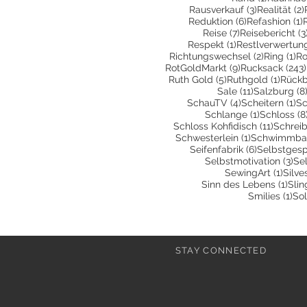
3 Beiträge
Rausverkauf
(3)
Realität
(2)
6 Beiträge
1
Reduktion
(6)
Refashion
(1)
7 Beiträge
Reise
(7)
Reisebericht
(3
1 Beitrag
Respekt
(1)
Restlverwertun
2 Beiträg
1 
Richtungswechsel
(2)
Ring
(1)
Ro
9 Beiträge
RotGoldMarkt
(9)
Rucksack
(243)
5 Beiträge
1 Beit
Ruth Gold
(5)
Ruthgold
(1)
Rückb
11 Beiträge
Sale
(11)
Salzburg
(8
4 Beiträge
1 
SchauTV
(4)
Scheitern
(1)
Sc
1 Beitrag
Schlange
(1)
Schloss
(8
11 Beit
Schloss Kohfidisch
(11)
Schrei
1 Beitrag
Schwesterlein
(1)
Schwimmbad
6 Beiträge
Seifenfabrik
(6)
Selbstges
3 B
Selbstmotivation
(3)
Sel
1 Bei
SewingArt
(1)
Silve
1 Be
Sinn des Lebens
(1)
Slin
1 B
Smilies
(1)
Sol
STAY CONNECTED