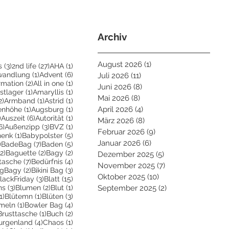
Archiv
August 2026
(1)
1 Beitrag
3 Beiträge
27 Beiträge
1 Beitrag
s
(3)
2nd life
(27)
AHA
(1)
eiträge
1 Beitrag
6 Beiträge
wandlung
(1)
Advent
(6)
Juli 2026
(11)
11 Beiträge
Beiträge
2 Beiträge
1 Beitrag
irmation
(2)
All in one
(1)
Juni 2026
(8)
8 Beiträge
ge
1 Beitrag
1 Beitrag
stlager
(1)
Amaryllis
(1)
Mai 2026
(8)
8 Beiträge
2 Beiträge
1 Beitrag
1 Beitrag
2)
Armband
(1)
Astrid
(1)
trag
1 Beitrag
1 Beitrag
April 2026
(4)
4 Beiträge
enhöhe
(1)
Augsburg
(1)
2 Beiträge
6 Beiträge
1 Beitrag
)
Auszeit
(6)
Autorität
(1)
März 2026
(8)
8 Beiträge
6 Beiträge
3 Beiträge
1 Beitrag
6)
Außenzipp
(3)
BVZ
(1)
Februar 2026
(9)
9 Beiträge
1 Beitrag
5 Beiträge
henk
(1)
Babypolster
(5)
Januar 2026
(6)
6 Beiträge
2 Beiträge
7 Beiträge
5 Beiträge
)
BadeBag
(7)
Baden
(5)
2 Beiträge
2 Beiträge
2 Beiträge
(2)
Baguette
(2)
Bagy
(2)
Dezember 2025
(5)
5 Beiträge
räge
7 Beiträge
4 Beiträge
tasche
(7)
Bedürfnis
(4)
November 2025
(7)
7 Beiträge
Beiträge
2 Beiträge
3 Beiträge
igBagy
(2)
Bikini Bag
(3)
Oktober 2025
(10)
10 Beiträge
 Beitrag
3 Beiträge
15 Beiträge
lackFriday
(3)
Blatt
(15)
3 Beiträge
2 Beiträge
1 Beitrag
ns
(3)
Blumen
(2)
Blut
(1)
September 2025
(2)
2 Beiträge
1 Beitrag
1 Beitrag
3 Beiträge
1)
Blütemn
(1)
Blüten
(3)
trag
1 Beitrag
4 Beiträge
meln
(1)
Bowler Bag
(4)
2 Beiträge
1 Beitrag
2 Beiträge
Brusttasche
(1)
Buch
(2)
 Beiträge
4 Beiträge
1 Beitrag
urgenland
(4)
Chaos
(1)