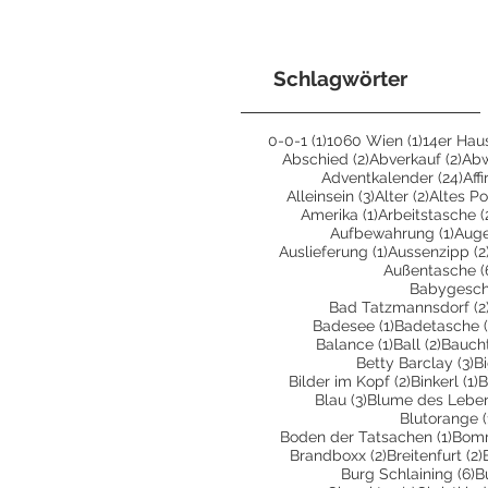
Schlagwörter
1 Beitrag
1 Beitrag
0-0-1
(1)
1060 Wien
(1)
14er Hau
2 Beiträge
2 B
Abschied
(2)
Abverkauf
(2)
Ab
24 
Adventkalender
(24)
Aff
3 Beiträge
2 Beiträ
Alleinsein
(3)
Alter
(2)
Altes Po
1 Beitrag
Amerika
(1)
Arbeitstasche
(
1 Bei
Aufbewahrung
(1)
Aug
1 Beitrag
Auslieferung
(1)
Aussenzipp
(2
Außentasche
(
Babygesc
Bad Tatzmannsdorf
(2
1 Beitrag
Badesee
(1)
Badetasche
1 Beitrag
2 Beit
Balance
(1)
Ball
(2)
Bauch
3 
Betty Barclay
(3)
B
2 Beiträge
1
Bilder im Kopf
(2)
Binkerl
(1)
B
3 Beiträge
Blau
(3)
Blume des Lebe
Blutorange
(
1 Bei
Boden der Tatsachen
(1)
Bom
2 Beiträge
Brandboxx
(2)
Breitenfurt
(2)
6
Burg Schlaining
(6)
B