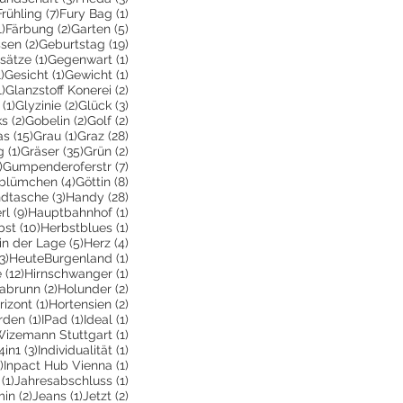
2 Beiträge
7 Beiträge
1 Beitrag
Frühling
(7)
Fury Bag
(1)
1 Beitrag
2 Beiträge
5 Beiträge
1)
Färbung
(2)
Garten
(5)
2 Beiträge
19 Beiträge
ssen
(2)
Geburtstag
(19)
räge
1 Beitrag
1 Beitrag
sätze
(1)
Gegenwart
(1)
e
1 Beitrag
1 Beitrag
1 Beitrag
1)
Gesicht
(1)
Gewicht
(1)
1 Beitrag
2 Beiträge
1)
Glanzstoff Konerei
(2)
räge
1 Beitrag
2 Beiträge
3 Beiträge
(1)
Glyzinie
(2)
Glück
(3)
ge
2 Beiträge
2 Beiträge
2 Beiträge
ks
(2)
Gobelin
(2)
Golf
(2)
Beiträge
15 Beiträge
1 Beitrag
28 Beiträge
as
(15)
Grau
(1)
Graz
(28)
1 Beitrag
35 Beiträge
2 Beiträge
g
(1)
Gräser
(35)
Grün
(2)
1 Beitrag
7 Beiträge
)
Gumpenderoferstr
(7)
räge
4 Beiträge
8 Beiträge
blümchen
(4)
Göttin
(8)
itrag
3 Beiträge
28 Beiträge
dtasche
(3)
Handy
(28)
9 Beiträge
1 Beitrag
rl
(9)
Hauptbahnhof
(1)
itrag
10 Beiträge
1 Beitrag
bst
(10)
Herbstblues
(1)
iträge
5 Beiträge
4 Beiträge
in der Lage
(5)
Herz
(4)
3 Beiträge
1 Beitrag
3)
HeuteBurgenland
(1)
12 Beiträge
1 Beitrag
e
(12)
Hirnschwanger
(1)
iträge
2 Beiträge
2 Beiträge
labrunn
(2)
Holunder
(2)
Beiträge
1 Beitrag
2 Beiträge
rizont
(1)
Hortensien
(2)
e
eitrag
1 Beitrag
1 Beitrag
1 Beitrag
rden
(1)
IPad
(1)
Ideal
(1)
iträge
1 Beitrag
Wizemann Stuttgart
(1)
eitrag
3 Beiträge
1 Beitrag
4in1
(3)
Individualität
(1)
1 Beitrag
1 Beitrag
)
Inpact Hub Vienna
(1)
1 Beitrag
1 Beitrag
(1)
Jahresabschluss
(1)
itrag
2 Beiträge
1 Beitrag
2 Beiträge
min
(2)
Jeans
(1)
Jetzt
(2)