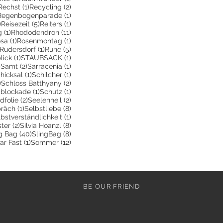
2 Beiträge
1 Beitrag
2 Beiträge
Rechst
(1)
Recycling
(2)
 Beitrag
1 Beitrag
Regenbogenparade
(1)
3 Beiträge
5 Beiträge
1 Beitrag
)
Reisezeit
(5)
Reiters
(1)
1 Beitrag
11 Beiträge
g
(1)
Rhododendron
(11)
e
Beitrag
1 Beitrag
1 Beitrag
sa
(1)
Rosenmontag
(1)
243 Beiträge
1 Beitrag
5 Beiträge
Rudersdorf
(1)
Ruhe
(5)
rag
1 Beitrag
1 Beitrag
lick
(1)
STAUBSACK
(1)
8 Beiträge
2 Beiträge
1 Beitrag
)
Samt
(2)
Sarracenia
(1)
Beitrag
1 Beitrag
1 Beitrag
hicksal
(1)
Schilcher
(1)
8 Beiträge
2 Beiträge
)
Schloss Batthyany
(2)
räge
1 Beitrag
1 Beitrag
bblockade
(1)
Schutz
(1)
2 Beiträge
2 Beiträge
folie
(2)
Seelenheil
(2)
1 Beitrag
8 Beiträge
präch
(1)
Selbstliebe
(8)
eiträge
1 Beitrag
bstverständlichkeit
(1)
trag
2 Beiträge
8 Beiträge
ster
(2)
Silvia Hoanzl
(8)
itrag
40 Beiträge
8 Beiträge
g Bag
(40)
SlingBag
(8)
eitrag
1 Beitrag
12 Beiträge
ar Fast
(1)
Sommer
(12)
BE OUR FRIEND