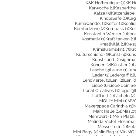
7 Bei
K&K Hofboutique
(7)
KK H
1 Beitrag
Karwoche
(1)
Kasperlthe
5 Beiträge
Katze
(5)
Katzenliebe
1 Be
KindleSafe
(1)
Klag
1 Beitrag
1 Beit
Klimawandel
(1)
Koffer
(1)
Kohfid
2 Beiträge
1 B
Komfortzone
(2)
Kompass
(1)
Kon
1 Be
Konstantin Wecker
(1)
Koop
1 Beitrag
Kosmetik
(1)
Kraft tanken
(1)
1 Bei
Kreativität
(1)
Kreis
3 B
KrimsKrams4in1
(3)
Kr
2 Beiträge
4 Be
Kulturschiene
(2)
Kunst
(4)
Kuns
Kunst- und Designma
2 Beiträge
1
Können
(2)
Künstler
(1)
L
3 Beiträge
1 Be
Lasche
(3)
Laune
(1)
Leb
2 Beiträge
1
Leder
(2)
Ledergriff
(1)
1 Beitrag
2 Beit
Lendviertel
(1)
Leni
(2)
Leni 
6 Beiträge
Liebe
(6)
Liebe dein Se
1 Beitra
Local Creatives
(1)
Logo
(3)
1 Beitrag
Luftbett
(1)
Lächeln
(2)
1 Be
MOLLY Mini
(1)
MVG
1
Makerspace Carinthia
(1)
M
14 Bei
Marx Halle
(14)
Maslo
1 Beitrag
Mehrwert
(1)
Mein Platzl
Melinda Violet Fleshma
1 Be
Messe Tulln
(1)
Met
2 Beiträge
1 Beitra
Mini Bagy
(2)
MiniBag
(1)
MiniMO