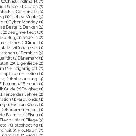
1 Beitrag
3 Beiträge
(1)
Christkindlmarkt
(3)
itrag
1 Beitrag
7 Beiträge
ud Dancer
(1)
Clutch
(7)
ge
1 Beitrag
10 Beiträge
block
(1)
Combinat
(10)
1 Beitrag
3 Beiträge
rg
(1)
Cselley Mühle
(3)
ge
1 Beitrag
1 Beitrag
ie
(1)
Cyber Monday
(1)
 Beiträge
1 Beitrag
2 Beiträge
as Beste
(1)
Denken
(2)
2 Beiträge
13 Beiträge
l
(2)
Designverliebt
(13)
1 Beitrag
2 Beiträge
Die Burgenländerin
(2)
ag
1 Beitrag
1 Beitrag
1 Beitrag
ma
(1)
Dinos
(1)
Dirndl
(1)
itrag
2 Beiträge
1 Beitrag
platz
(2)
Donauinsel
(1)
g
3 Beiträge
3 Beiträge
kirchen
(3)
Dornbirn
(3)
Beitrag
2 Beiträge
1 Beitrag
ualität
(2)
Dänemark
(1)
itrag
25 Beiträge
2 Beiträge
stoff
(25)
Eigenliebe
(2)
träge
2 Beiträge
3 Beiträge
rn
(2)
Einzigartigkeit
(3)
6 Beiträge
1 Beitrag
1 Beitrag
mapthie
(1)
Emotion
(1)
1 Beitrag
4 Beiträge
ung
(1)
Entspannung
(4)
2 Beiträge
2 Beiträge
1 Beitrag
Erholung
(2)
Erneuer
(1)
eitrag
2 Beiträge
1 Beitrag
ik.Guide
(2)
Ewigkeit
(1)
ge
2 Beiträge
2 Beiträge
(2)
Farbe des Jahres
(2)
1 Beitrag
1 Beitrag
ation
(1)
Farbtrends
(1)
rag
1 Beitrag
1 Beitrag
ing
(1)
Fashion Week
(1)
1 Beitrag
1 Beitrag
1 Beitrag
a
(1)
Federn
(1)
Fehler
(1)
Beitrag
1 Beitrag
1 Beitrag
ete Blanche
(1)
Fisch
(1)
1 Beitrag
1 Beitrag
3 Beiträge
Flexibilität
(1)
Fliege
(3)
 Beitrag
3 Beiträge
1 Beitrag
oto
(3)
Fotoshooting
(1)
ge
 Beitrag
5 Beiträge
3 Beiträge
reiheit
(5)
FreuRaum
(3)
eiträge
3 Beiträge
3 Beiträge
eundschaft
(3)
Frieda
(3)