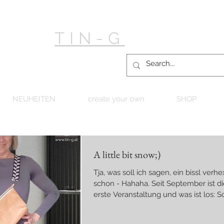
TIN-G
NEUHEITEN
create your own
SHOP
A little bit snow;)
Tja, was soll ich sagen, ein bissl verhe
schon - Hahaha. Seit September ist di
erste Veranstaltung und was ist los: 
zum Abwinken ;) Nachdem ich schon
muss, weil ich noch Ware aus unserer