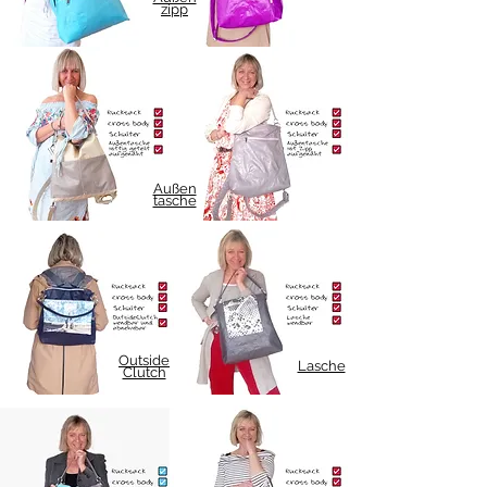
zipp
Außen
tasche
Outside
Lasche
Clutch