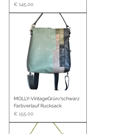
Preis
€ 145,00
MOLLY-VintageGrün/schwarz
Farbverlauf Rucksack
Preis
€ 155,00