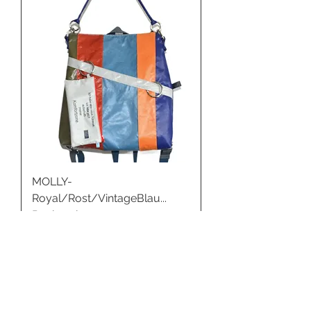
MOLLY-
Royal/Rost/VintageBlau...
Rucksack
Preis
€ 165,00