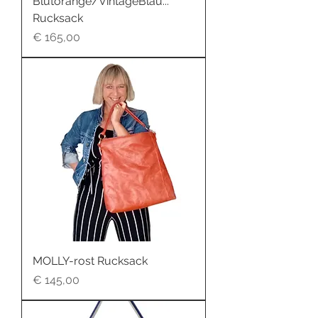
Blutorange/VintageBlau...
Rucksack
Preis
€ 165,00
MOLLY-rost Rucksack
Preis
€ 145,00