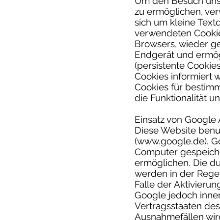
Um den Besuch unse
zu ermöglichen, ver
sich um kleine Text
verwendeten Cookie
Browsers, wieder ge
Endgerät und ermög
(persistente Cookie
Cookies informiert
Cookies für bestimm
die Funktionalität u
Einsatz von Google 
Diese Website benut
(www.google.de). Go
Computer gespeiche
ermöglichen. Die d
werden in der Regel
Falle der Aktivieru
Google jedoch inner
Vertragsstaaten de
Ausnahmefällen wird