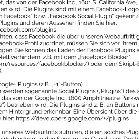
 das von der Facebook Inc., 1601 S. California Ave,
ben wird. Die Plugins sind mit einem Facebook-Log
on Facebook“ bzw. „Facebook Social Plugin“ gekennz
lugins und deren Aussehen finden Sie hier:
facebook.com/plugins
hten, dass Facebook die über unseren Webauftritt
acebook-Profil zuordnet, müssen Sie sich vor Ihre
ggen. Sie können das Laden der Facebook Plugins 
ett verhindern, z.B. mit dem „Facebook Blocker“
om/resources/facebookblocker/) oder dem Skript-B
).
le+ Plugins (z.B. „+1“-Button)
 werden sogenannte Social Plugins („Plugins“) des
 das von der Google Inc., 1600 Amphitheatre Parkw
) betrieben wird. Die Plugins sind z. B. an Buttons 
em Hintergrund erkennbar. Eine Übersicht über die
 hier: https://developers.google.com/+/plugins
unseres Webauftritts aufrufen, die ein solches Plugin 
e Verbindung zu den Servern von Google her. Der In