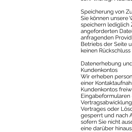
Speicherung von Zug
Sie können unsere 
speichern lediglich
angeforderten Date
anfragenden Provide
Betriebs der Seite
keinen Rückschluss 
Datenerhebung und 
Kundenkontos
Wir erheben person
einer Kontaktaufnah
Kundenkontos freiwi
Eingabeformularen e
Vertragsabwicklung
Vertrages oder Lös
gesperrt und nach A
sofern Sie nicht aus
eine darüber hinau