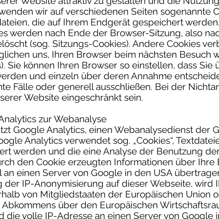
rer Website attraktiv zu gestalten und die Nutzun
wenden wir auf verschiedenen Seiten sogenannte Co
dateien, die auf Ihrem Endgerät gespeichert werden.
s werden nach Ende der Browser-Sitzung, also nac
löscht (sog. Sitzungs-Cookies). Andere Cookies ver
lichen uns, Ihren Browser beim nächsten Besuch 
s). Sie können Ihren Browser so einstellen, dass Sie
 werden und einzeln über deren Annahme entschei
te Fälle oder generell ausschließen. Bei der Nich
nserer Website eingeschränkt sein.
Analytics zur Webanalyse
zt Google Analytics, einen Webanalysedienst der G
ogle Analytics verwendet sog. „Cookies“, Textdateie
rt werden und die eine Analyse der Benutzung der
urch den Cookie erzeugten Informationen über Ihre
 an einen Server von Google in den USA übertragen
ng der IP-Anonymisierung auf dieser Webseite, wird 
halb von Mitgliedstaaten der Europäischen Union o
s Abkommens über den Europäischen Wirtschaftsrau
 die volle IP-Adresse an einen Server von Google