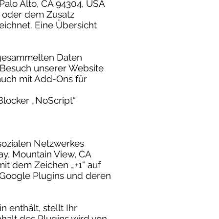
 Palo Alto, CA 94304, USA
o oder dem Zusatz
eichnet. Eine Übersicht
 gesammelten Daten
m Besuch unserer Website
auch mit Add-Ons für
locker „NoScript“
 sozialen Netzwerkes
ay, Mountain View, CA
mit dem Zeichen „+1“ auf
 Google Plugins und deren
enthält, stellt Ihr
halt des Plugins wird von