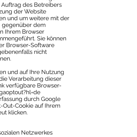
m Auftrag des Betreibers
tzung der Website
en und um weitere mit der
en gegenüber dem
on Ihrem Browser
ammengeführt. Sie können
rer Browser-Software
gebenenfalls nicht
nnen.
en und auf Ihre Nutzung
die Verarbeitung dieser
nk verfügbare Browser-
/gaoptout?hl=de
Erfassung durch Google
pt-Out-Cookie auf Ihrem
ut klicken.
 sozialen Netzwerkes