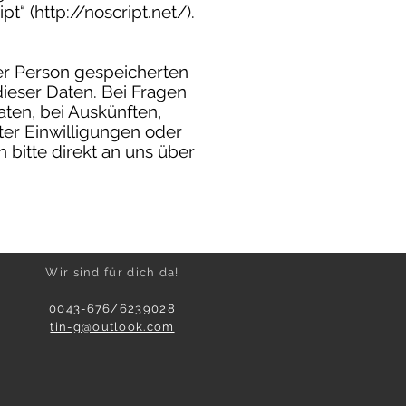
t“ (http://noscript.net/).
rer Person gespeicherten
ieser Daten. Bei Fragen
ten, bei Auskünften,
ter Einwilligungen oder
itte direkt an uns über
Wir sind für dich da!
0043-676/6239028
tin-g@outlook.com