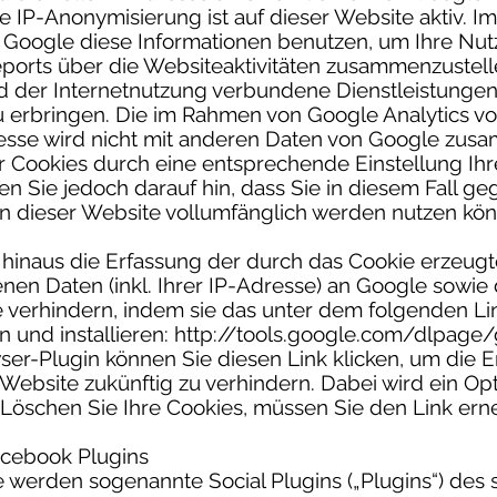
e IP-Anonymisierung ist auf dieser Website aktiv. I
d Google diese Informationen benutzen, um Ihre Nu
ports über die Websiteaktivitäten zusammenzustell
 der Internetnutzung verbundene Dienstleistung
u erbringen. Die im Rahmen von Google Analytics v
resse wird nicht mit anderen Daten von Google zus
r Cookies durch eine entsprechende Einstellung Ih
en Sie jedoch darauf hin, dass Sie in diesem Fall ge
n dieser Website vollumfänglich werden nutzen kö
hinaus die Erfassung der durch das Cookie erzeugt
en Daten (inkl. Ihrer IP-Adresse) an Google sowie 
 verhindern, indem sie das unter dem folgenden Li
n und installieren: http://tools.google.com/dlpage
ser-Plugin können Sie diesen Link klicken, um die 
r Website zukünftig zu verhindern. Dabei wird ein O
Löschen Sie Ihre Cookies, müssen Sie den Link erne
cebook Plugins
 werden sogenannte Social Plugins („Plugins“) des