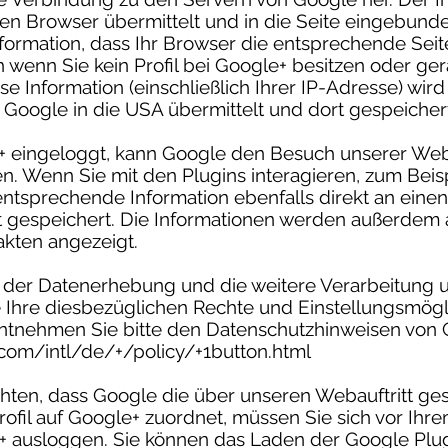
ren Browser übermittelt und in die Seite eingebund
nformation, dass Ihr Browser die entsprechende Seit
h wenn Sie kein Profil bei Google+ besitzen oder ge
se Information (einschließlich Ihrer IP-Adresse) wir
 Google in die USA übermittelt und dort gespeicher
+ eingeloggt, kann Google den Besuch unserer Webs
n. Wenn Sie mit den Plugins interagieren, zum Beisp
 entsprechende Information ebenfalls direkt an eine
t gespeichert. Die Informationen werden außerdem a
akten angezeigt.
er Datenerhebung und die weitere Verarbeitung 
 Ihre diesbezüglichen Rechte und Einstellungsmögl
entnehmen Sie bitte den Datenschutzhinweisen von 
com/intl/de/+/policy/+1button.html
hten, dass Google die über unseren Webauftritt g
rofil auf Google+ zuordnet, müssen Sie sich vor Ih
+ ausloggen. Sie können das Laden der Google Plug