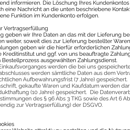
hend informieren. Die Löschung Ihres Kundenkontos 
h eine Nachricht an die unten beschriebene Kontak
hene Funktion im Kundenkonto erfolgen.
r Vertragserfüllung
ng geben wir Ihre Daten an das mit der Lieferung b
weiter, soweit dies zur Lieferung bestellter Waren e
ungen geben wir die hierfür erforderlichen Zahlun
Kreditinstitut und ggf. von uns beauftragte Zahlung
m Bestellprozess ausgewählten Zahlungsdienst.
inkaufsvorganges werden die bei uns gespeicherte
sabschlusses werden sämtliche Daten aus dem Vertr
chtlichen Aufbewahrungsfrist (7 Jahre) gespeichert
schrift, gekaufte Waren und Kaufdatum werden dar
ukthaftung (10 Jahre) gespeichert. Die Datenverarb
stimmungen des § 96 Abs 3 TKG sowie des Art 6 Abs 1
wendig zur Vertragserfüllung) der DSGVO.
okies