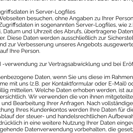
riffsdaten in Server-Logfiles
Webseiten besuchen, ohne Angaben zu Ihrer Person
 Zugriffsdaten in sogenannten Server-Logfiles, wie 
i, Datum und Uhrzeit des Abrufs, übertragene Dat
r. Diese Daten werden ausschließlich zur Sicherstel
 und zur Verbesserung unseres Angebots ausgewert
auf Ihre Person.
-verwendung zur Vertragsabwicklung und bei Eröf
enbezogene Daten, wenn Sie uns diese im Rahmen I
me mit uns (z.B. per Kontaktformular oder E-Mail) o
llig mitteilen. Welche Daten erhoben werden, ist au
rsichtlich. Wir verwenden die von ihnen mitgeteilt
 und Bearbeitung Ihrer Anfragen. Nach vollständig
chung Ihres Kundenkontos werden Ihre Daten für d
blauf der steuer- und handelsrechtlichen Aufbewah
drücklich in eine weitere Nutzung Ihrer Daten einge
sgehende Datenverwendung vorbehalten, die gesetzl