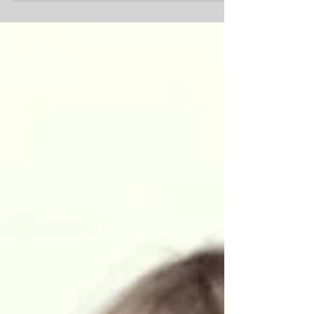
wenn die Natur erwacht, Tage länger werden
und milde Luft nach dem Winter für positive
Energie sorgt . Sie bringt neue Lebensfreude,
Motivation und den Wunsch nach Aktivität. Es
ist wieder Zeit, das Haus und den kuschligen
Platz, vor dem Ofen zu verlassen und raus zu
gehen und die ersten, warmen
Sonnenstrahlen zu genießen. Und wenn ihr
beim Rausgehen grad in