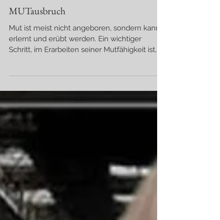
MUTausbruch
Mut ist meist nicht angeboren, sondern kann
erlernt und erübt werden. Ein wichtiger
Schritt, im Erarbeiten seiner Mutfähigkeit ist,
sich immer wieder seinen Ängsten zu stellen
und sie nicht zu vermeiden. Indem man sich
ihnen stellt und nicht vor ihnen davon läuft,
lernt man sukzessive, sie zu überwinden. Step
by step kann man lernen, wie man die eigene
Komfortzone verlässt und sich Situtationen
widmet, die man noch nie vorher so erlebt
hat. Das kann das Aufstehen und Sprechen