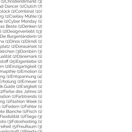
1 Beitrag
3 Beiträge
(1)
Christkindlmarkt
(3)
itrag
1 Beitrag
7 Beiträge
ud Dancer
(1)
Clutch
(7)
ge
1 Beitrag
10 Beiträge
block
(1)
Combinat
(10)
1 Beitrag
3 Beiträge
rg
(1)
Cselley Mühle
(3)
ge
1 Beitrag
1 Beitrag
ie
(1)
Cyber Monday
(1)
 Beiträge
1 Beitrag
2 Beiträge
as Beste
(1)
Denken
(2)
2 Beiträge
13 Beiträge
l
(2)
Designverliebt
(13)
1 Beitrag
2 Beiträge
Die Burgenländerin
(2)
ag
1 Beitrag
1 Beitrag
1 Beitrag
ma
(1)
Dinos
(1)
Dirndl
(1)
itrag
2 Beiträge
1 Beitrag
platz
(2)
Donauinsel
(1)
g
3 Beiträge
3 Beiträge
kirchen
(3)
Dornbirn
(3)
Beitrag
2 Beiträge
1 Beitrag
ualität
(2)
Dänemark
(1)
itrag
25 Beiträge
2 Beiträge
stoff
(25)
Eigenliebe
(2)
träge
2 Beiträge
3 Beiträge
rn
(2)
Einzigartigkeit
(3)
6 Beiträge
1 Beitrag
1 Beitrag
mapthie
(1)
Emotion
(1)
1 Beitrag
4 Beiträge
ung
(1)
Entspannung
(4)
2 Beiträge
2 Beiträge
1 Beitrag
Erholung
(2)
Erneuer
(1)
eitrag
2 Beiträge
1 Beitrag
ik.Guide
(2)
Ewigkeit
(1)
ge
2 Beiträge
2 Beiträge
(2)
Farbe des Jahres
(2)
1 Beitrag
1 Beitrag
ation
(1)
Farbtrends
(1)
rag
1 Beitrag
1 Beitrag
ing
(1)
Fashion Week
(1)
1 Beitrag
1 Beitrag
1 Beitrag
a
(1)
Federn
(1)
Fehler
(1)
Beitrag
1 Beitrag
1 Beitrag
ete Blanche
(1)
Fisch
(1)
1 Beitrag
1 Beitrag
3 Beiträge
Flexibilität
(1)
Fliege
(3)
 Beitrag
3 Beiträge
1 Beitrag
oto
(3)
Fotoshooting
(1)
ge
 Beitrag
5 Beiträge
3 Beiträge
reiheit
(5)
FreuRaum
(3)
eiträge
3 Beiträge
3 Beiträge
eundschaft
(3)
Frieda
(3)