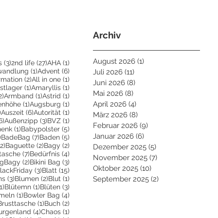
Archiv
August 2026
(1)
1 Beitrag
3 Beiträge
27 Beiträge
1 Beitrag
s
(3)
2nd life
(27)
AHA
(1)
eiträge
1 Beitrag
6 Beiträge
wandlung
(1)
Advent
(6)
Juli 2026
(11)
11 Beiträge
Beiträge
2 Beiträge
1 Beitrag
irmation
(2)
All in one
(1)
Juni 2026
(8)
8 Beiträge
ge
1 Beitrag
1 Beitrag
stlager
(1)
Amaryllis
(1)
Mai 2026
(8)
8 Beiträge
2 Beiträge
1 Beitrag
1 Beitrag
2)
Armband
(1)
Astrid
(1)
trag
1 Beitrag
1 Beitrag
April 2026
(4)
4 Beiträge
enhöhe
(1)
Augsburg
(1)
2 Beiträge
6 Beiträge
1 Beitrag
)
Auszeit
(6)
Autorität
(1)
März 2026
(8)
8 Beiträge
6 Beiträge
3 Beiträge
1 Beitrag
6)
Außenzipp
(3)
BVZ
(1)
Februar 2026
(9)
9 Beiträge
1 Beitrag
5 Beiträge
henk
(1)
Babypolster
(5)
Januar 2026
(6)
6 Beiträge
2 Beiträge
7 Beiträge
5 Beiträge
)
BadeBag
(7)
Baden
(5)
2 Beiträge
2 Beiträge
2 Beiträge
(2)
Baguette
(2)
Bagy
(2)
Dezember 2025
(5)
5 Beiträge
räge
7 Beiträge
4 Beiträge
tasche
(7)
Bedürfnis
(4)
November 2025
(7)
7 Beiträge
Beiträge
2 Beiträge
3 Beiträge
igBagy
(2)
Bikini Bag
(3)
Oktober 2025
(10)
10 Beiträge
 Beitrag
3 Beiträge
15 Beiträge
lackFriday
(3)
Blatt
(15)
3 Beiträge
2 Beiträge
1 Beitrag
ns
(3)
Blumen
(2)
Blut
(1)
September 2025
(2)
2 Beiträge
1 Beitrag
1 Beitrag
3 Beiträge
1)
Blütemn
(1)
Blüten
(3)
trag
1 Beitrag
4 Beiträge
meln
(1)
Bowler Bag
(4)
2 Beiträge
1 Beitrag
2 Beiträge
Brusttasche
(1)
Buch
(2)
 Beiträge
4 Beiträge
1 Beitrag
urgenland
(4)
Chaos
(1)