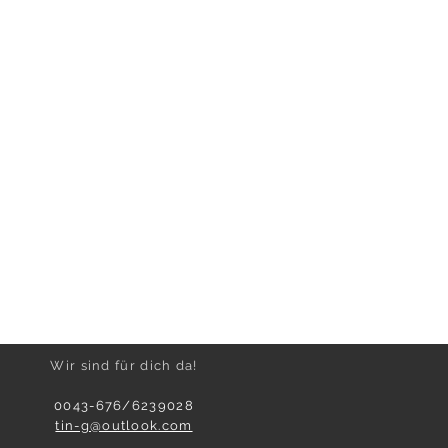
Wir sind für dich da!
0043-676/6239028
tin-g@outlook.com