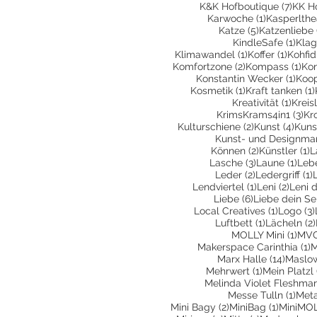
7 Bei
K&K Hofboutique
(7)
KK H
1 Beitrag
Karwoche
(1)
Kasperlthe
5 Beiträge
Katze
(5)
Katzenliebe
1 Be
KindleSafe
(1)
Klag
1 Beitrag
1 Beit
Klimawandel
(1)
Koffer
(1)
Kohfid
2 Beiträge
1 B
Komfortzone
(2)
Kompass
(1)
Kon
1 Be
Konstantin Wecker
(1)
Koop
1 Beitrag
Kosmetik
(1)
Kraft tanken
(1)
1 Bei
Kreativität
(1)
Kreis
3 B
KrimsKrams4in1
(3)
Kr
2 Beiträge
4 Be
Kulturschiene
(2)
Kunst
(4)
Kuns
Kunst- und Designma
2 Beiträge
1
Können
(2)
Künstler
(1)
L
3 Beiträge
1 Be
Lasche
(3)
Laune
(1)
Leb
2 Beiträge
1
Leder
(2)
Ledergriff
(1)
1 Beitrag
2 Beit
Lendviertel
(1)
Leni
(2)
Leni 
6 Beiträge
Liebe
(6)
Liebe dein Se
1 Beitra
Local Creatives
(1)
Logo
(3)
1 Beitrag
Luftbett
(1)
Lächeln
(2)
1 Be
MOLLY Mini
(1)
MVG
1
Makerspace Carinthia
(1)
M
14 Bei
Marx Halle
(14)
Maslo
1 Beitrag
Mehrwert
(1)
Mein Platzl
Melinda Violet Fleshma
1 Be
Messe Tulln
(1)
Met
2 Beiträge
1 Beitra
Mini Bagy
(2)
MiniBag
(1)
MiniMO