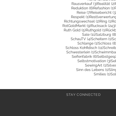
3 Beiträge
Rausverkauf
(3)
Realität
(2)
6 Beiträge
1
Reduktion
(6)
Refashion
(1)
7 Beiträge
Reise
(7)
Reisebericht
(3
1 Beitrag
Respekt
(1)
Restlverwertun
2 Beiträg
1 
Richtungswechsel
(2)
Ring
(1)
Ro
9 Beiträge
RotGoldMarkt
(9)
Rucksack
(243)
5 Beiträge
1 Beit
Ruth Gold
(5)
Ruthgold
(1)
Rückb
11 Beiträge
Sale
(11)
Salzburg
(8
4 Beiträge
1 
SchauTV
(4)
Scheitern
(1)
Sc
1 Beitrag
Schlange
(1)
Schloss
(8
11 Beit
Schloss Kohfidisch
(11)
Schrei
1 Beitrag
Schwesterlein
(1)
Schwimmbad
6 Beiträge
Seifenfabrik
(6)
Selbstges
3 B
Selbstmotivation
(3)
Sel
1 Bei
SewingArt
(1)
Silve
1 Be
Sinn des Lebens
(1)
Slin
1 B
Smilies
(1)
Sol
STAY CONNECTED