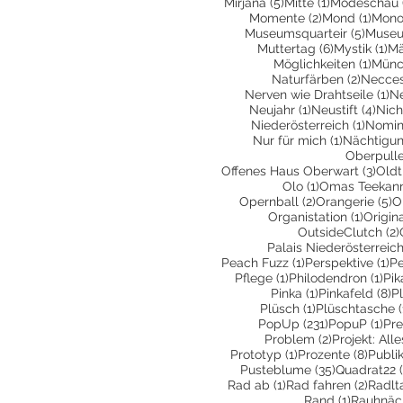
5 Beiträge
1 Beitrag
Mirjana
(5)
Mitte
(1)
Modeschau
2 Beiträge
1 Bei
Momente
(2)
Mond
(1)
Mono
5 Beit
Museumsquarteir
(5)
Museu
6 Beiträge
1 
Muttertag
(6)
Mystik
(1)
Mä
1 Bei
Möglichkeiten
(1)
Münc
2 Beitr
Naturfärben
(2)
Necces
1 
Nerven wie Drahtseile
(1)
N
1 Beitrag
4 Be
Neujahr
(1)
Neustift
(4)
Nich
1 Beit
Niederösterreich
(1)
Nomin
1 Beitrag
Nur für mich
(1)
Nächtigu
Oberpull
3 Be
Offenes Haus Oberwart
(3)
Oldt
1 Beitrag
Olo
(1)
Omas Teekan
2 Beiträge
5
Opernball
(2)
Orangerie
(5)
O
1 Beitr
Organistation
(1)
Origin
OutsideClutch
(2)
Palais Niederösterreic
1 Beitrag
1 
Peach Fuzz
(1)
Perspektive
(1)
Pe
1 Beitrag
1 B
Pflege
(1)
Philodendron
(1)
Pik
1 Beitrag
8 
Pinka
(1)
Pinkafeld
(8)
P
1 Beitrag
Plüsch
(1)
Plüschtasche
(
231 Beiträge
1 B
PopUp
(231)
PopuP
(1)
Pre
2 Beiträge
Problem
(2)
Projekt: All
1 Beitrag
8 Bei
Prototyp
(1)
Prozente
(8)
Publi
35 Beiträge
Pusteblume
(35)
Quadrat22
1 Beitrag
2 Beit
Rad ab
(1)
Rad fahren
(2)
Radlt
1 Beitrag
Rand
(1)
Rauhnäc