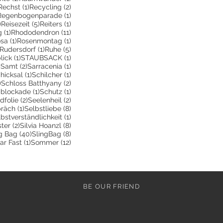
2 Beiträge
1 Beitrag
2 Beiträge
Rechst
(1)
Recycling
(2)
 Beitrag
1 Beitrag
Regenbogenparade
(1)
3 Beiträge
5 Beiträge
1 Beitrag
)
Reisezeit
(5)
Reiters
(1)
1 Beitrag
11 Beiträge
g
(1)
Rhododendron
(11)
e
Beitrag
1 Beitrag
1 Beitrag
sa
(1)
Rosenmontag
(1)
243 Beiträge
1 Beitrag
5 Beiträge
Rudersdorf
(1)
Ruhe
(5)
rag
1 Beitrag
1 Beitrag
lick
(1)
STAUBSACK
(1)
8 Beiträge
2 Beiträge
1 Beitrag
)
Samt
(2)
Sarracenia
(1)
Beitrag
1 Beitrag
1 Beitrag
hicksal
(1)
Schilcher
(1)
8 Beiträge
2 Beiträge
)
Schloss Batthyany
(2)
räge
1 Beitrag
1 Beitrag
bblockade
(1)
Schutz
(1)
2 Beiträge
2 Beiträge
folie
(2)
Seelenheil
(2)
1 Beitrag
8 Beiträge
präch
(1)
Selbstliebe
(8)
eiträge
1 Beitrag
bstverständlichkeit
(1)
trag
2 Beiträge
8 Beiträge
ster
(2)
Silvia Hoanzl
(8)
itrag
40 Beiträge
8 Beiträge
g Bag
(40)
SlingBag
(8)
eitrag
1 Beitrag
12 Beiträge
ar Fast
(1)
Sommer
(12)
BE OUR FRIEND