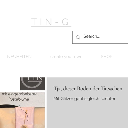
TIN-G
NEUHEITEN
create your own
SHOP
Tja, dieser Boden der Tatsachen
Mit Glitzer geht's gleich leichter