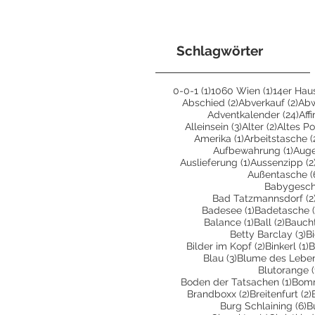
Schlagwörter
1 Beitrag
1 Beitrag
0-0-1
(1)
1060 Wien
(1)
14er Hau
2 Beiträge
2 B
Abschied
(2)
Abverkauf
(2)
Ab
24 
Adventkalender
(24)
Aff
3 Beiträge
2 Beiträ
Alleinsein
(3)
Alter
(2)
Altes Po
1 Beitrag
Amerika
(1)
Arbeitstasche
(
1 Bei
Aufbewahrung
(1)
Aug
1 Beitrag
Auslieferung
(1)
Aussenzipp
(2
Außentasche
(
Babygesc
Bad Tatzmannsdorf
(2
1 Beitrag
Badesee
(1)
Badetasche
1 Beitrag
2 Beit
Balance
(1)
Ball
(2)
Bauch
3 
Betty Barclay
(3)
B
2 Beiträge
1
Bilder im Kopf
(2)
Binkerl
(1)
B
3 Beiträge
Blau
(3)
Blume des Lebe
Blutorange
(
1 Bei
Boden der Tatsachen
(1)
Bom
2 Beiträge
Brandboxx
(2)
Breitenfurt
(2)
6
Burg Schlaining
(6)
B