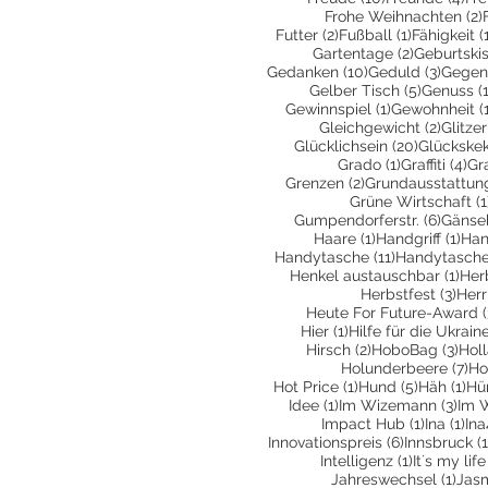
Frohe Weihnachten
(2)
2 Beiträge
1 Beitrag
Futter
(2)
Fußball
(1)
Fähigkeit
(
2 Beiträge
Gartentage
(2)
Geburtski
10 Beiträge
3 Beit
Gedanken
(10)
Geduld
(3)
Gegen
5 Beiträg
Gelber Tisch
(5)
Genuss
(
1 Beitrag
Gewinnspiel
(1)
Gewohnheit
(
2 Beit
Gleichgewicht
(2)
Glitzer
20 Beiträ
Glücklichsein
(20)
Glückske
1 Beitrag
4 
Grado
(1)
Graffiti
(4)
Gr
2 Beiträge
Grenzen
(2)
Grundausstattun
Grüne Wirtschaft
(1
6 Beit
Gumpendorferstr.
(6)
Gänse
1 Beitrag
1 Be
Haare
(1)
Handgriff
(1)
Han
11 Beiträge
Handytasche
(11)
Handytasche
1 Be
Henkel austauschbar
(1)
Her
3 Be
Herbstfest
(3)
Herr
Heute For Future-Award
(
1 Beitrag
Hier
(1)
Hilfe für die Ukrain
2 Beiträge
3 Be
Hirsch
(2)
HoboBag
(3)
Hol
7 
Holunderbeere
(7)
Ho
1 Beitrag
5 Beiträg
1 B
Hot Price
(1)
Hund
(5)
Häh
(1)
Hü
1 Beitrag
3 Be
Idee
(1)
Im Wizemann
(3)
Im 
1 Beitrag
1 B
Impact Hub
(1)
Ina
(1)
Ina
6 Beiträge
Innovationspreis
(6)
Innsbruck
(1
1 Beitrag
Intelligenz
(1)
It´s my life
1 Be
Jahreswechsel
(1)
Jas