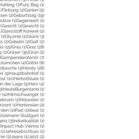
2 Beiträge
7 Beiträge
1 Beitrag
Frühling
(7)
Fury Bag
(1)
1 Beitrag
2 Beiträge
5 Beiträge
1)
Färbung
(2)
Garten
(5)
2 Beiträge
19 Beiträge
ssen
(2)
Geburtstag
(19)
räge
1 Beitrag
1 Beitrag
sätze
(1)
Gegenwart
(1)
e
1 Beitrag
1 Beitrag
1 Beitrag
1)
Gesicht
(1)
Gewicht
(1)
1 Beitrag
2 Beiträge
1)
Glanzstoff Konerei
(2)
räge
1 Beitrag
2 Beiträge
3 Beiträge
(1)
Glyzinie
(2)
Glück
(3)
ge
2 Beiträge
2 Beiträge
2 Beiträge
ks
(2)
Gobelin
(2)
Golf
(2)
Beiträge
15 Beiträge
1 Beitrag
28 Beiträge
as
(15)
Grau
(1)
Graz
(28)
1 Beitrag
35 Beiträge
2 Beiträge
g
(1)
Gräser
(35)
Grün
(2)
1 Beitrag
7 Beiträge
)
Gumpenderoferstr
(7)
räge
4 Beiträge
8 Beiträge
blümchen
(4)
Göttin
(8)
itrag
3 Beiträge
28 Beiträge
dtasche
(3)
Handy
(28)
9 Beiträge
1 Beitrag
rl
(9)
Hauptbahnhof
(1)
itrag
10 Beiträge
1 Beitrag
bst
(10)
Herbstblues
(1)
iträge
5 Beiträge
4 Beiträge
in der Lage
(5)
Herz
(4)
3 Beiträge
1 Beitrag
3)
HeuteBurgenland
(1)
12 Beiträge
1 Beitrag
e
(12)
Hirnschwanger
(1)
iträge
2 Beiträge
2 Beiträge
labrunn
(2)
Holunder
(2)
Beiträge
1 Beitrag
2 Beiträge
rizont
(1)
Hortensien
(2)
e
eitrag
1 Beitrag
1 Beitrag
1 Beitrag
rden
(1)
IPad
(1)
Ideal
(1)
iträge
1 Beitrag
Wizemann Stuttgart
(1)
eitrag
3 Beiträge
1 Beitrag
4in1
(3)
Individualität
(1)
1 Beitrag
1 Beitrag
)
Inpact Hub Vienna
(1)
1 Beitrag
1 Beitrag
(1)
Jahresabschluss
(1)
itrag
2 Beiträge
1 Beitrag
2 Beiträge
min
(2)
Jeans
(1)
Jetzt
(2)