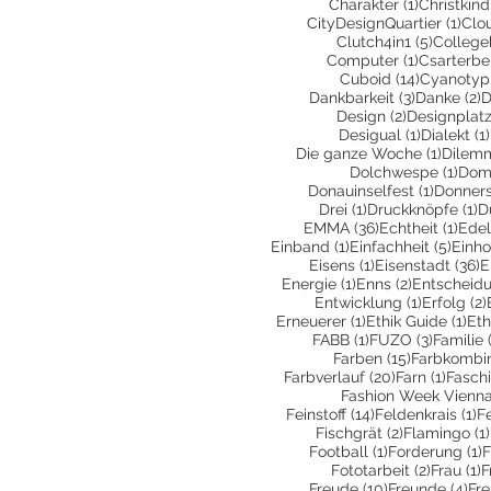
1 Beitrag
Charakter
(1)
Christkind
1 Be
CityDesignQuartier
(1)
Clo
5 Beiträ
Clutch4in1
(5)
College
1 Beitrag
Computer
(1)
Csarterbe
14 Beiträ
Cuboid
(14)
Cyanotyp
3 Beiträge
2
Dankbarkeit
(3)
Danke
(2)
D
2 Beiträge
Design
(2)
Designplatz
1 Beitrag
Desigual
(1)
Dialekt
(1)
1 Beitr
Die ganze Woche
(1)
Dilem
1 Be
Dolchwespe
(1)
Dom
1 Beitra
Donauinselfest
(1)
Donners
1 Beitrag
1 
Drei
(1)
Druckknöpfe
(1)
D
36 Beiträge
1 Be
EMMA
(36)
Echtheit
(1)
Edel
1 Beitrag
5 Bei
Einband
(1)
Einfachheit
(5)
Einho
1 Beitrag
3
Eisens
(1)
Eisenstadt
(36)
E
1 Beitrag
2 Beiträge
Energie
(1)
Enns
(2)
Entscheid
1 Beitrag
Entwicklung
(1)
Erfolg
(2)
1 Beitrag
1 B
Erneuerer
(1)
Ethik Guide
(1)
Eth
1 Beitrag
3 Beiträ
FABB
(1)
FUZO
(3)
Familie
15 Beiträge
Farben
(15)
Farbkombin
20 Beiträge
1 Beit
Farbverlauf
(20)
Farn
(1)
Fasch
Fashion Week Vienn
14 Beiträge
1 
Feinstoff
(14)
Feldenkrais
(1)
F
2 Beiträge
Fischgrät
(2)
Flamingo
(1)
1 Beitrag
1
Football
(1)
Forderung
(1)
F
2 Beiträ
1
Fototarbeit
(2)
Frau
(1)
F
10 Beiträge
4 B
Freude
(10)
Freunde
(4)
Fr