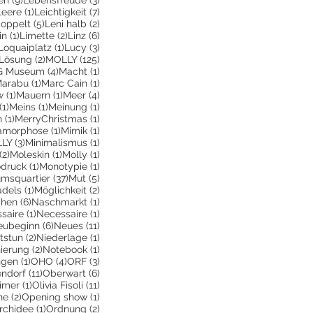
 Beitrag
1 Beitrag
7 Beiträge
Leere
(1)
Leichtigkeit
(7)
räge
5 Beiträge
2 Beiträge
doppelt
(5)
Leni halb
(2)
1 Beitrag
2 Beiträge
6 Beiträge
in
(1)
Limette
(2)
Linz
(6)
g
3 Beiträge
1 Beitrag
3 Beiträge
Loquaiplatz
(1)
Lucy
(3)
2 Beiträge
2 Beiträge
125 Beiträge
Lösung
(2)
MOLLY
(125)
itrag
4 Beiträge
1 Beitrag
 Museum
(4)
Macht
(1)
 Beitrag
1 Beitrag
1 Beitrag
arabu
(1)
Marc Cain
(1)
träge
1 Beitrag
1 Beitrag
4 Beiträge
w
(1)
Mauern
(1)
Meer
(4)
1 Beitrag
1 Beitrag
1 Beitrag
(1)
Meins
(1)
Meinung
(1)
1 Beitrag
1 Beitrag
n
(1)
MerryChristmas
(1)
itrag
1 Beitrag
1 Beitrag
amorphose
(1)
Mimik
(1)
g
3 Beiträge
1 Beitrag
LLY
(3)
Minimalismus
(1)
2 Beiträge
1 Beitrag
1 Beitrag
(2)
Moleskin
(1)
Molly
(1)
trag
1 Beitrag
1 Beitrag
druck
(1)
Monotypie
(1)
räge
37 Beiträge
5 Beiträge
msquartier
(37)
Mut
(5)
Beitrag
1 Beitrag
2 Beiträge
dels
(1)
Möglichkeit
(2)
trag
6 Beiträge
1 Beitrag
hen
(6)
Naschmarkt
(1)
äge
1 Beitrag
1 Beitrag
saire
(1)
Necessaire
(1)
Beitrag
6 Beiträge
11 Beiträge
eubeginn
(6)
Neues
(11)
iträge
2 Beiträge
1 Beitrag
tstun
(2)
Niederlage
(1)
rag
2 Beiträge
1 Beitrag
ierung
(2)
Notebook
(1)
1 Beitrag
4 Beiträge
3 Beiträge
ngen
(1)
OHO
(4)
ORF
(3)
11 Beiträge
6 Beiträge
endorf
(11)
Oberwart
(6)
iträge
1 Beitrag
11 Beiträge
imer
(1)
Olivia Fisoli
(11)
2 Beiträge
1 Beitrag
ne
(2)
Opening show
(1)
 Beiträge
1 Beitrag
2 Beiträge
rchidee
(1)
Ordnung
(2)