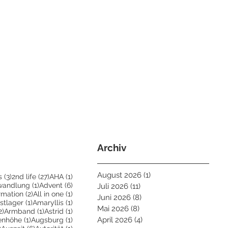
Archiv
August 2026
(1)
1 Beitrag
3 Beiträge
27 Beiträge
1 Beitrag
s
(3)
2nd life
(27)
AHA
(1)
eiträge
1 Beitrag
6 Beiträge
wandlung
(1)
Advent
(6)
Juli 2026
(11)
11 Beiträge
Beiträge
2 Beiträge
1 Beitrag
irmation
(2)
All in one
(1)
Juni 2026
(8)
8 Beiträge
ge
1 Beitrag
1 Beitrag
stlager
(1)
Amaryllis
(1)
Mai 2026
(8)
8 Beiträge
2 Beiträge
1 Beitrag
1 Beitrag
2)
Armband
(1)
Astrid
(1)
trag
1 Beitrag
1 Beitrag
April 2026
(4)
4 Beiträge
enhöhe
(1)
Augsburg
(1)
2 Beiträge
6 Beiträge
1 Beitrag