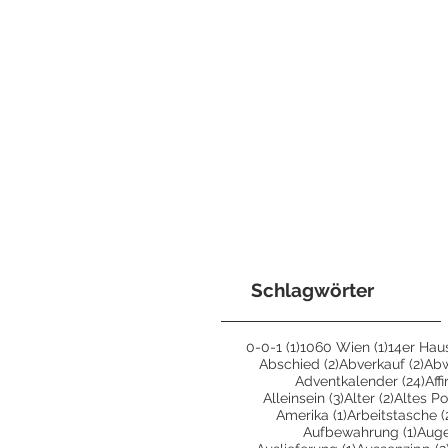
Schlagwörter
1 Beitrag
1 Beitrag
0-0-1
(1)
1060 Wien
(1)
14er Hau
2 Beiträge
2 B
Abschied
(2)
Abverkauf
(2)
Ab
24 
Adventkalender
(24)
Aff
3 Beiträge
2 Beiträ
Alleinsein
(3)
Alter
(2)
Altes Po
1 Beitrag
Amerika
(1)
Arbeitstasche
(
1 Bei
Aufbewahrung
(1)
Aug
1 Beitrag