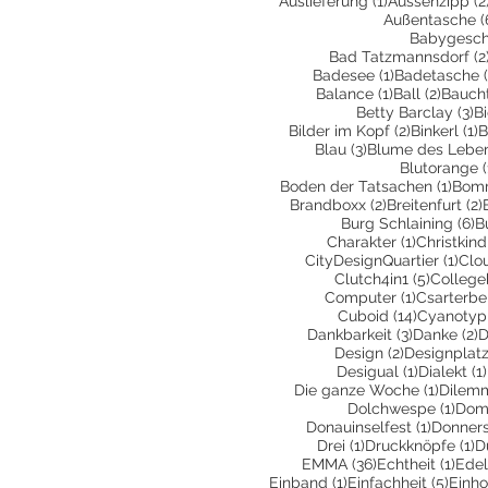
Auslieferung
(1)
Aussenzipp
(2
Außentasche
(
Babygesc
Bad Tatzmannsdorf
(2
1 Beitrag
Badesee
(1)
Badetasche
1 Beitrag
2 Beit
Balance
(1)
Ball
(2)
Bauch
3 
Betty Barclay
(3)
B
2 Beiträge
1
Bilder im Kopf
(2)
Binkerl
(1)
B
3 Beiträge
Blau
(3)
Blume des Lebe
Blutorange
(
1 Bei
Boden der Tatsachen
(1)
Bom
2 Beiträge
Brandboxx
(2)
Breitenfurt
(2)
6
Burg Schlaining
(6)
B
1 Beitrag
Charakter
(1)
Christkind
1 Be
CityDesignQuartier
(1)
Clo
5 Beiträ
Clutch4in1
(5)
College
1 Beitrag
Computer
(1)
Csarterbe
14 Beiträ
Cuboid
(14)
Cyanotyp
3 Beiträge
2
Dankbarkeit
(3)
Danke
(2)
D
2 Beiträge
Design
(2)
Designplatz
1 Beitrag
Desigual
(1)
Dialekt
(1)
1 Beitr
Die ganze Woche
(1)
Dilem
1 Be
Dolchwespe
(1)
Dom
1 Beitra
Donauinselfest
(1)
Donners
1 Beitrag
1 
Drei
(1)
Druckknöpfe
(1)
D
36 Beiträge
1 Be
EMMA
(36)
Echtheit
(1)
Edel
1 Beitrag
5 Bei
Einband
(1)
Einfachheit
(5)
Einho