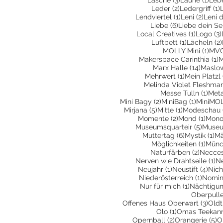
2 Beiträge
1
Leder
(2)
Ledergriff
(1)
1 Beitrag
2 Beit
Lendviertel
(1)
Leni
(2)
Leni 
6 Beiträge
Liebe
(6)
Liebe dein Se
1 Beitra
Local Creatives
(1)
Logo
(3)
1 Beitrag
Luftbett
(1)
Lächeln
(2)
1 Be
MOLLY Mini
(1)
MVG
1
Makerspace Carinthia
(1)
M
14 Bei
Marx Halle
(14)
Maslo
1 Beitrag
Mehrwert
(1)
Mein Platzl
Melinda Violet Fleshma
1 Be
Messe Tulln
(1)
Met
2 Beiträge
1 Beitra
Mini Bagy
(2)
MiniBag
(1)
MiniMO
5 Beiträge
1 Beitrag
Mirjana
(5)
Mitte
(1)
Modeschau
2 Beiträge
1 Bei
Momente
(2)
Mond
(1)
Mono
5 Beit
Museumsquarteir
(5)
Museu
6 Beiträge
1 
Muttertag
(6)
Mystik
(1)
Mä
1 Bei
Möglichkeiten
(1)
Münc
2 Beitr
Naturfärben
(2)
Necces
1 
Nerven wie Drahtseile
(1)
N
1 Beitrag
4 Be
Neujahr
(1)
Neustift
(4)
Nich
1 Beit
Niederösterreich
(1)
Nomin
1 Beitrag
Nur für mich
(1)
Nächtigu
Oberpull
3 Be
Offenes Haus Oberwart
(3)
Oldt
1 Beitrag
Olo
(1)
Omas Teekan
2 Beiträge
5
Opernball
(2)
Orangerie
(5)
O