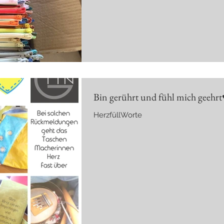
Gestaltung unserer Entscheidungen,
auch bei unseren Interaktionen, ohne 
großartig merken. Sie beeinflussen 
und sorgen, in der richtigen Wahl, sog
produktiver durch
Bin gerührt und fühl mich geehrt
HerzfüllWorte