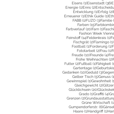
1 Beitrag
3
Eisens
(1)
Eisenstadt
(36)
E
1 Beitrag
2 Beiträge
Energie
(1)
Enns
(2)
Entscheid
1 Beitrag
Entwicklung
(1)
Erfolg
(2)
1 Beitrag
1 B
Erneuerer
(1)
Ethik Guide
(1)
Eth
1 Beitrag
3 Beiträ
FABB
(1)
FUZO
(3)
Familie
15 Beiträge
Farben
(15)
Farbkombin
20 Beiträge
1 Beit
Farbverlauf
(20)
Farn
(1)
Fasch
Fashion Week Vienn
14 Beiträge
1 
Feinstoff
(14)
Feldenkrais
(1)
F
2 Beiträge
Fischgrät
(2)
Flamingo
(1)
1 Beitrag
1
Football
(1)
Forderung
(1)
F
2 Beiträ
1
Fototarbeit
(2)
Frau
(1)
F
10 Beiträge
4 B
Freude
(10)
Freunde
(4)
Fr
Frohe Weihnachten
(2)
2 Beiträge
1 Beitrag
Futter
(2)
Fußball
(1)
Fähigkeit
(
2 Beiträge
Gartentage
(2)
Geburtski
10 Beiträge
3 Beit
Gedanken
(10)
Geduld
(3)
Gegen
5 Beiträg
Gelber Tisch
(5)
Genuss
(
1 Beitrag
Gewinnspiel
(1)
Gewohnheit
(
2 Beit
Gleichgewicht
(2)
Glitzer
20 Beiträ
Glücklichsein
(20)
Glückske
1 Beitrag
4 
Grado
(1)
Graffiti
(4)
Gr
2 Beiträge
Grenzen
(2)
Grundausstattun
Grüne Wirtschaft
(1
6 Beit
Gumpendorferstr.
(6)
Gänse
1 Beitrag
1 Be
Haare
(1)
Handgriff
(1)
Han