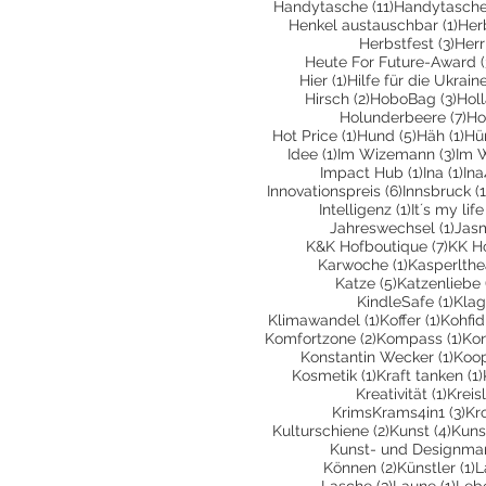
11 Beiträge
Handytasche
(11)
Handytasche
1 Be
Henkel austauschbar
(1)
Her
3 Be
Herbstfest
(3)
Herr
Heute For Future-Award
(
1 Beitrag
Hier
(1)
Hilfe für die Ukrain
2 Beiträge
3 Be
Hirsch
(2)
HoboBag
(3)
Hol
7 
Holunderbeere
(7)
Ho
1 Beitrag
5 Beiträg
1 B
Hot Price
(1)
Hund
(5)
Häh
(1)
Hü
1 Beitrag
3 Be
Idee
(1)
Im Wizemann
(3)
Im 
1 Beitrag
1 B
Impact Hub
(1)
Ina
(1)
Ina
6 Beiträge
Innovationspreis
(6)
Innsbruck
(1
1 Beitrag
Intelligenz
(1)
It´s my life
1 Be
Jahreswechsel
(1)
Jas
7 Bei
K&K Hofboutique
(7)
KK H
1 Beitrag
Karwoche
(1)
Kasperlthe
5 Beiträge
Katze
(5)
Katzenliebe
1 Be
KindleSafe
(1)
Klag
1 Beitrag
1 Beit
Klimawandel
(1)
Koffer
(1)
Kohfid
2 Beiträge
1 B
Komfortzone
(2)
Kompass
(1)
Kon
1 Be
Konstantin Wecker
(1)
Koop
1 Beitrag
Kosmetik
(1)
Kraft tanken
(1)
1 Bei
Kreativität
(1)
Kreis
3 B
KrimsKrams4in1
(3)
Kr
2 Beiträge
4 Be
Kulturschiene
(2)
Kunst
(4)
Kuns
Kunst- und Designma
2 Beiträge
1
Können
(2)
Künstler
(1)
L
3 Beiträge
1 Be
Lasche
(3)
Laune
(1)
Leb