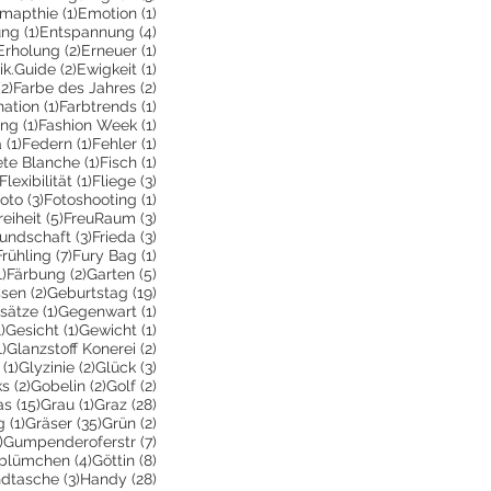
6 Beiträge
1 Beitrag
1 Beitrag
mapthie
(1)
Emotion
(1)
1 Beitrag
4 Beiträge
ung
(1)
Entspannung
(4)
2 Beiträge
2 Beiträge
1 Beitrag
Erholung
(2)
Erneuer
(1)
eitrag
2 Beiträge
1 Beitrag
ik.Guide
(2)
Ewigkeit
(1)
ge
2 Beiträge
2 Beiträge
(2)
Farbe des Jahres
(2)
1 Beitrag
1 Beitrag
ation
(1)
Farbtrends
(1)
rag
1 Beitrag
1 Beitrag
ing
(1)
Fashion Week
(1)
1 Beitrag
1 Beitrag
1 Beitrag
a
(1)
Federn
(1)
Fehler
(1)
Beitrag
1 Beitrag
1 Beitrag
ete Blanche
(1)
Fisch
(1)
1 Beitrag
1 Beitrag
3 Beiträge
Flexibilität
(1)
Fliege
(3)
 Beitrag
3 Beiträge
1 Beitrag
oto
(3)
Fotoshooting
(1)
ge
 Beitrag
5 Beiträge
3 Beiträge
reiheit
(5)
FreuRaum
(3)
eiträge
3 Beiträge
3 Beiträge
eundschaft
(3)
Frieda
(3)
2 Beiträge
7 Beiträge
1 Beitrag
Frühling
(7)
Fury Bag
(1)
1 Beitrag
2 Beiträge
5 Beiträge
1)
Färbung
(2)
Garten
(5)
2 Beiträge
19 Beiträge
ssen
(2)
Geburtstag
(19)
räge
1 Beitrag
1 Beitrag
sätze
(1)
Gegenwart
(1)
e
1 Beitrag
1 Beitrag
1 Beitrag
1)
Gesicht
(1)
Gewicht
(1)
1 Beitrag
2 Beiträge
1)
Glanzstoff Konerei
(2)
räge
1 Beitrag
2 Beiträge
3 Beiträge
(1)
Glyzinie
(2)
Glück
(3)
ge
2 Beiträge
2 Beiträge
2 Beiträge
ks
(2)
Gobelin
(2)
Golf
(2)
Beiträge
15 Beiträge
1 Beitrag
28 Beiträge
as
(15)
Grau
(1)
Graz
(28)
1 Beitrag
35 Beiträge
2 Beiträge
g
(1)
Gräser
(35)
Grün
(2)
1 Beitrag
7 Beiträge
)
Gumpenderoferstr
(7)
räge
4 Beiträge
8 Beiträge
blümchen
(4)
Göttin
(8)
itrag
3 Beiträge
28 Beiträge
dtasche
(3)
Handy
(28)