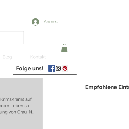
Anmelden
Blog
Kontakt
Folge uns!
Empfohlene Eint
 KrimsKrams auf
serem Leben so
nung von Grau. Nö,
 manchmal sogar
lle bei der