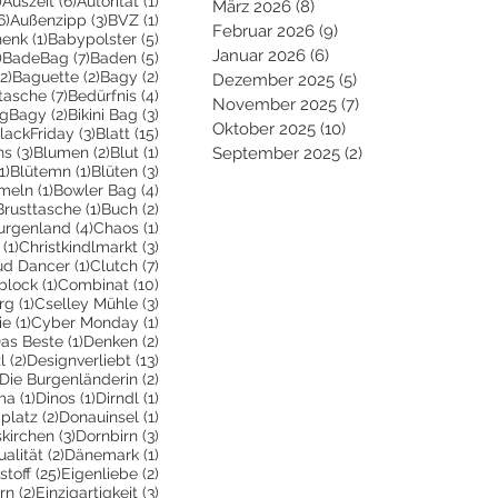
)
Auszeit
(6)
Autorität
(1)
März 2026
(8)
8 Beiträge
6 Beiträge
3 Beiträge
1 Beitrag
6)
Außenzipp
(3)
BVZ
(1)
Februar 2026
(9)
9 Beiträge
1 Beitrag
5 Beiträge
henk
(1)
Babypolster
(5)
Januar 2026
(6)
6 Beiträge
2 Beiträge
7 Beiträge
5 Beiträge
)
BadeBag
(7)
Baden
(5)
2 Beiträge
2 Beiträge
2 Beiträge
(2)
Baguette
(2)
Bagy
(2)
Dezember 2025
(5)
5 Beiträge
räge
7 Beiträge
4 Beiträge
tasche
(7)
Bedürfnis
(4)
November 2025
(7)
7 Beiträge
Beiträge
2 Beiträge
3 Beiträge
igBagy
(2)
Bikini Bag
(3)
Oktober 2025
(10)
10 Beiträge
 Beitrag
3 Beiträge
15 Beiträge
lackFriday
(3)
Blatt
(15)
3 Beiträge
2 Beiträge
1 Beitrag
ns
(3)
Blumen
(2)
Blut
(1)
September 2025
(2)
2 Beiträge
1 Beitrag
1 Beitrag
3 Beiträge
1)
Blütemn
(1)
Blüten
(3)
trag
1 Beitrag
4 Beiträge
meln
(1)
Bowler Bag
(4)
2 Beiträge
1 Beitrag
2 Beiträge
Brusttasche
(1)
Buch
(2)
 Beiträge
4 Beiträge
1 Beitrag
urgenland
(4)
Chaos
(1)
1 Beitrag
3 Beiträge
(1)
Christkindlmarkt
(3)
itrag
1 Beitrag
7 Beiträge
ud Dancer
(1)
Clutch
(7)
ge
1 Beitrag
10 Beiträge
block
(1)
Combinat
(10)
1 Beitrag
3 Beiträge
rg
(1)
Cselley Mühle
(3)
ge
1 Beitrag
1 Beitrag
ie
(1)
Cyber Monday
(1)
 Beiträge
1 Beitrag
2 Beiträge
as Beste
(1)
Denken
(2)
2 Beiträge
13 Beiträge
l
(2)
Designverliebt
(13)
1 Beitrag
2 Beiträge
Die Burgenländerin
(2)
ag
1 Beitrag
1 Beitrag
1 Beitrag
ma
(1)
Dinos
(1)
Dirndl
(1)
itrag
2 Beiträge
1 Beitrag
platz
(2)
Donauinsel
(1)
g
3 Beiträge
3 Beiträge
kirchen
(3)
Dornbirn
(3)
Beitrag
2 Beiträge
1 Beitrag
ualität
(2)
Dänemark
(1)
itrag
25 Beiträge
2 Beiträge
stoff
(25)
Eigenliebe
(2)
träge
2 Beiträge
3 Beiträge
rn
(2)
Einzigartigkeit
(3)