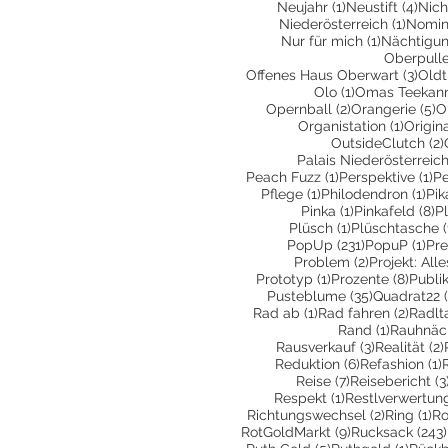
1 Beitrag
4 Be
Neujahr
(1)
Neustift
(4)
Nich
1 Beit
Niederösterreich
(1)
Nomin
1 Beitrag
Nur für mich
(1)
Nächtigu
Oberpull
3 Be
Offenes Haus Oberwart
(3)
Oldt
1 Beitrag
Olo
(1)
Omas Teekan
2 Beiträge
5
Opernball
(2)
Orangerie
(5)
O
1 Beitr
Organistation
(1)
Origin
OutsideClutch
(2)
Palais Niederösterreic
1 Beitrag
1 
Peach Fuzz
(1)
Perspektive
(1)
Pe
1 Beitrag
1 B
Pflege
(1)
Philodendron
(1)
Pik
1 Beitrag
8 
Pinka
(1)
Pinkafeld
(8)
P
1 Beitrag
Plüsch
(1)
Plüschtasche
(
231 Beiträge
1 B
PopUp
(231)
PopuP
(1)
Pre
2 Beiträge
Problem
(2)
Projekt: All
1 Beitrag
8 Bei
Prototyp
(1)
Prozente
(8)
Publi
35 Beiträge
Pusteblume
(35)
Quadrat22
1 Beitrag
2 Beit
Rad ab
(1)
Rad fahren
(2)
Radlt
1 Beitrag
Rand
(1)
Rauhnäc
3 Beiträge
Rausverkauf
(3)
Realität
(2)
6 Beiträge
1
Reduktion
(6)
Refashion
(1)
7 Beiträge
Reise
(7)
Reisebericht
(3
1 Beitrag
Respekt
(1)
Restlverwertun
2 Beiträg
1 
Richtungswechsel
(2)
Ring
(1)
Ro
9 Beiträge
RotGoldMarkt
(9)
Rucksack
(243)
5 Beiträge
1 Beit