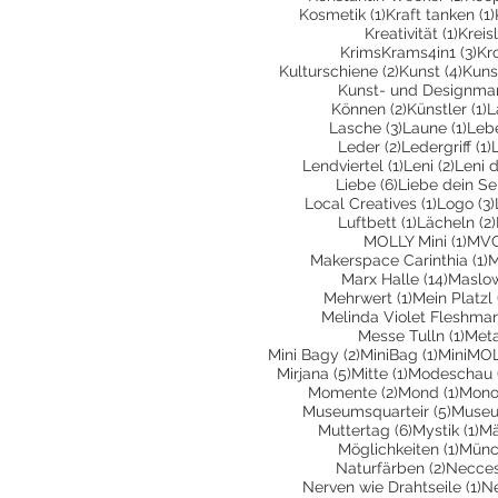
1 Beitrag
Kosmetik
(1)
Kraft tanken
(1)
1 Bei
Kreativität
(1)
Kreis
3 B
KrimsKrams4in1
(3)
Kr
2 Beiträge
4 Be
Kulturschiene
(2)
Kunst
(4)
Kuns
Kunst- und Designma
2 Beiträge
1
Können
(2)
Künstler
(1)
L
3 Beiträge
1 Be
Lasche
(3)
Laune
(1)
Leb
2 Beiträge
1
Leder
(2)
Ledergriff
(1)
1 Beitrag
2 Beit
Lendviertel
(1)
Leni
(2)
Leni 
6 Beiträge
Liebe
(6)
Liebe dein Se
1 Beitra
Local Creatives
(1)
Logo
(3)
1 Beitrag
Luftbett
(1)
Lächeln
(2)
1 Be
MOLLY Mini
(1)
MVG
1
Makerspace Carinthia
(1)
M
14 Bei
Marx Halle
(14)
Maslo
1 Beitrag
Mehrwert
(1)
Mein Platzl
Melinda Violet Fleshma
1 Be
Messe Tulln
(1)
Met
2 Beiträge
1 Beitra
Mini Bagy
(2)
MiniBag
(1)
MiniMO
5 Beiträge
1 Beitrag
Mirjana
(5)
Mitte
(1)
Modeschau
2 Beiträge
1 Bei
Momente
(2)
Mond
(1)
Mono
5 Beit
Museumsquarteir
(5)
Museu
6 Beiträge
1 
Muttertag
(6)
Mystik
(1)
Mä
1 Bei
Möglichkeiten
(1)
Münc
2 Beitr
Naturfärben
(2)
Necces
1 
Nerven wie Drahtseile
(1)
N