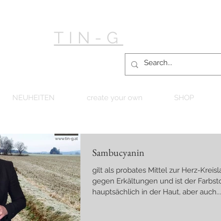
TIN-G
NEUHEITEN
create your own
SHOP
Sambucyanin
gilt als probates Mittel zur Herz-Krei
gegen Erkältungen und ist der Farbsto
hauptsächlich in der Haut, aber auch...