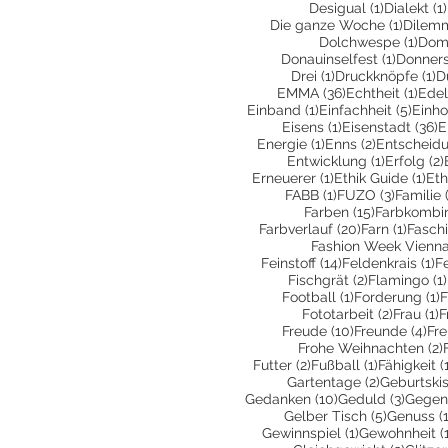
1 Beitrag
Desigual
(1)
Dialekt
(1)
1 Beitr
Die ganze Woche
(1)
Dilem
1 Be
Dolchwespe
(1)
Dom
1 Beitra
Donauinselfest
(1)
Donners
1 Beitrag
1 
Drei
(1)
Druckknöpfe
(1)
D
36 Beiträge
1 Be
EMMA
(36)
Echtheit
(1)
Edel
1 Beitrag
5 Bei
Einband
(1)
Einfachheit
(5)
Einho
1 Beitrag
3
Eisens
(1)
Eisenstadt
(36)
E
1 Beitrag
2 Beiträge
Energie
(1)
Enns
(2)
Entscheid
1 Beitrag
Entwicklung
(1)
Erfolg
(2)
1 Beitrag
1 B
Erneuerer
(1)
Ethik Guide
(1)
Eth
1 Beitrag
3 Beiträ
FABB
(1)
FUZO
(3)
Familie
15 Beiträge
Farben
(15)
Farbkombin
20 Beiträge
1 Beit
Farbverlauf
(20)
Farn
(1)
Fasch
Fashion Week Vienn
14 Beiträge
1 
Feinstoff
(14)
Feldenkrais
(1)
F
2 Beiträge
Fischgrät
(2)
Flamingo
(1)
1 Beitrag
1
Football
(1)
Forderung
(1)
F
2 Beiträ
1
Fototarbeit
(2)
Frau
(1)
F
10 Beiträge
4 B
Freude
(10)
Freunde
(4)
Fr
Frohe Weihnachten
(2)
2 Beiträge
1 Beitrag
Futter
(2)
Fußball
(1)
Fähigkeit
(
2 Beiträge
Gartentage
(2)
Geburtski
10 Beiträge
3 Beit
Gedanken
(10)
Geduld
(3)
Gegen
5 Beiträg
Gelber Tisch
(5)
Genuss
(
1 Beitrag
Gewinnspiel
(1)
Gewohnheit
(