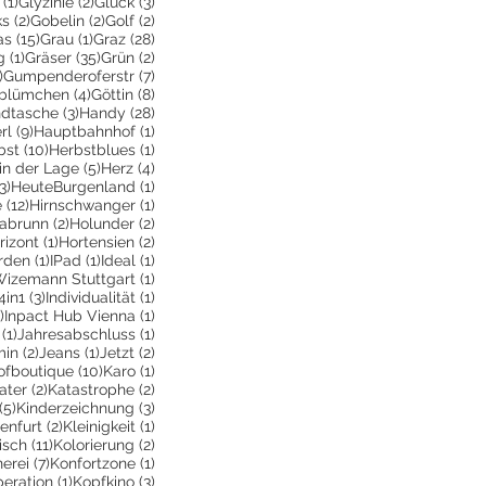
räge
1 Beitrag
2 Beiträge
3 Beiträge
(1)
Glyzinie
(2)
Glück
(3)
ge
2 Beiträge
2 Beiträge
2 Beiträge
ks
(2)
Gobelin
(2)
Golf
(2)
Beiträge
15 Beiträge
1 Beitrag
28 Beiträge
as
(15)
Grau
(1)
Graz
(28)
1 Beitrag
35 Beiträge
2 Beiträge
g
(1)
Gräser
(35)
Grün
(2)
1 Beitrag
7 Beiträge
)
Gumpenderoferstr
(7)
räge
4 Beiträge
8 Beiträge
blümchen
(4)
Göttin
(8)
itrag
3 Beiträge
28 Beiträge
dtasche
(3)
Handy
(28)
9 Beiträge
1 Beitrag
rl
(9)
Hauptbahnhof
(1)
itrag
10 Beiträge
1 Beitrag
bst
(10)
Herbstblues
(1)
iträge
5 Beiträge
4 Beiträge
in der Lage
(5)
Herz
(4)
3 Beiträge
1 Beitrag
3)
HeuteBurgenland
(1)
12 Beiträge
1 Beitrag
e
(12)
Hirnschwanger
(1)
iträge
2 Beiträge
2 Beiträge
labrunn
(2)
Holunder
(2)
Beiträge
1 Beitrag
2 Beiträge
rizont
(1)
Hortensien
(2)
e
eitrag
1 Beitrag
1 Beitrag
1 Beitrag
rden
(1)
IPad
(1)
Ideal
(1)
iträge
1 Beitrag
Wizemann Stuttgart
(1)
eitrag
3 Beiträge
1 Beitrag
4in1
(3)
Individualität
(1)
1 Beitrag
1 Beitrag
)
Inpact Hub Vienna
(1)
1 Beitrag
1 Beitrag
(1)
Jahresabschluss
(1)
itrag
2 Beiträge
1 Beitrag
2 Beiträge
min
(2)
Jeans
(1)
Jetzt
(2)
träge
10 Beiträge
1 Beitrag
ofboutique
(10)
Karo
(1)
2 Beiträge
2 Beiträge
ater
(2)
Katastrophe
(2)
5 Beiträge
3 Beiträge
(5)
Kinderzeichnung
(3)
itrag
2 Beiträge
1 Beitrag
enfurt
(2)
Kleinigkeit
(1)
rag
11 Beiträge
2 Beiträge
isch
(11)
Kolorierung
(2)
eitrag
7 Beiträge
1 Beitrag
erei
(7)
Konfortzone
(1)
itrag
1 Beitrag
3 Beiträge
eration
(1)
Kopfkino
(3)