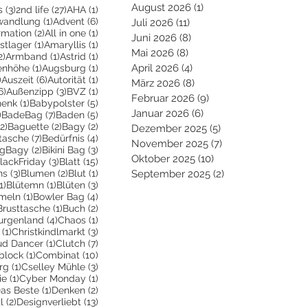
August 2026
(1)
1 Beitrag
3 Beiträge
27 Beiträge
1 Beitrag
s
(3)
2nd life
(27)
AHA
(1)
eiträge
1 Beitrag
6 Beiträge
wandlung
(1)
Advent
(6)
Juli 2026
(11)
11 Beiträge
Beiträge
2 Beiträge
1 Beitrag
irmation
(2)
All in one
(1)
Juni 2026
(8)
8 Beiträge
ge
1 Beitrag
1 Beitrag
stlager
(1)
Amaryllis
(1)
Mai 2026
(8)
8 Beiträge
2 Beiträge
1 Beitrag
1 Beitrag
2)
Armband
(1)
Astrid
(1)
trag
1 Beitrag
1 Beitrag
April 2026
(4)
4 Beiträge
enhöhe
(1)
Augsburg
(1)
2 Beiträge
6 Beiträge
1 Beitrag
)
Auszeit
(6)
Autorität
(1)
März 2026
(8)
8 Beiträge
6 Beiträge
3 Beiträge
1 Beitrag
6)
Außenzipp
(3)
BVZ
(1)
Februar 2026
(9)
9 Beiträge
1 Beitrag
5 Beiträge
henk
(1)
Babypolster
(5)
Januar 2026
(6)
6 Beiträge
2 Beiträge
7 Beiträge
5 Beiträge
)
BadeBag
(7)
Baden
(5)
2 Beiträge
2 Beiträge
2 Beiträge
(2)
Baguette
(2)
Bagy
(2)
Dezember 2025
(5)
5 Beiträge
räge
7 Beiträge
4 Beiträge
tasche
(7)
Bedürfnis
(4)
November 2025
(7)
7 Beiträge
Beiträge
2 Beiträge
3 Beiträge
igBagy
(2)
Bikini Bag
(3)
Oktober 2025
(10)
10 Beiträge
 Beitrag
3 Beiträge
15 Beiträge
lackFriday
(3)
Blatt
(15)
3 Beiträge
2 Beiträge
1 Beitrag
ns
(3)
Blumen
(2)
Blut
(1)
September 2025
(2)
2 Beiträge
1 Beitrag
1 Beitrag
3 Beiträge
1)
Blütemn
(1)
Blüten
(3)
trag
1 Beitrag
4 Beiträge
meln
(1)
Bowler Bag
(4)
2 Beiträge
1 Beitrag
2 Beiträge
Brusttasche
(1)
Buch
(2)
 Beiträge
4 Beiträge
1 Beitrag
urgenland
(4)
Chaos
(1)
1 Beitrag
3 Beiträge
(1)
Christkindlmarkt
(3)
itrag
1 Beitrag
7 Beiträge
ud Dancer
(1)
Clutch
(7)
ge
1 Beitrag
10 Beiträge
block
(1)
Combinat
(10)
1 Beitrag
3 Beiträge
rg
(1)
Cselley Mühle
(3)
ge
1 Beitrag
1 Beitrag
ie
(1)
Cyber Monday
(1)
 Beiträge
1 Beitrag
2 Beiträge
as Beste
(1)
Denken
(2)
2 Beiträge
13 Beiträge
l
(2)
Designverliebt
(13)