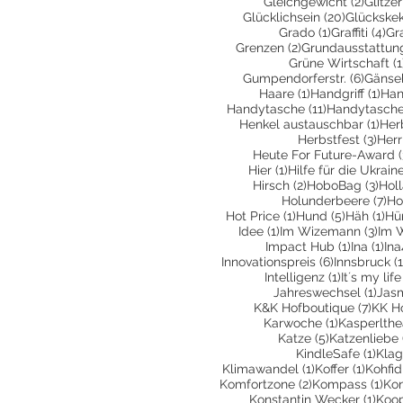
2 Beit
Gleichgewicht
(2)
Glitzer
20 Beiträ
Glücklichsein
(20)
Glückske
1 Beitrag
4 
Grado
(1)
Graffiti
(4)
Gr
2 Beiträge
Grenzen
(2)
Grundausstattun
Grüne Wirtschaft
(1
6 Beit
Gumpendorferstr.
(6)
Gänse
1 Beitrag
1 Be
Haare
(1)
Handgriff
(1)
Han
11 Beiträge
Handytasche
(11)
Handytasche
1 Be
Henkel austauschbar
(1)
Her
3 Be
Herbstfest
(3)
Herr
Heute For Future-Award
(
1 Beitrag
Hier
(1)
Hilfe für die Ukrain
2 Beiträge
3 Be
Hirsch
(2)
HoboBag
(3)
Hol
7 
Holunderbeere
(7)
Ho
1 Beitrag
5 Beiträg
1 B
Hot Price
(1)
Hund
(5)
Häh
(1)
Hü
1 Beitrag
3 Be
Idee
(1)
Im Wizemann
(3)
Im 
1 Beitrag
1 B
Impact Hub
(1)
Ina
(1)
Ina
6 Beiträge
Innovationspreis
(6)
Innsbruck
(1
1 Beitrag
Intelligenz
(1)
It´s my life
1 Be
Jahreswechsel
(1)
Jas
7 Bei
K&K Hofboutique
(7)
KK H
1 Beitrag
Karwoche
(1)
Kasperlthe
5 Beiträge
Katze
(5)
Katzenliebe
1 Be
KindleSafe
(1)
Klag
1 Beitrag
1 Beit
Klimawandel
(1)
Koffer
(1)
Kohfid
2 Beiträge
1 B
Komfortzone
(2)
Kompass
(1)
Kon
1 Be
Konstantin Wecker
(1)
Koop