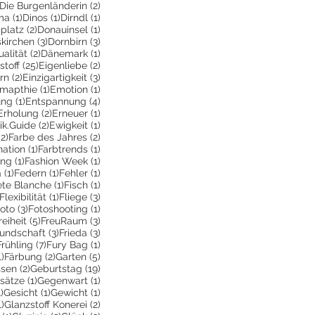
1 Beitrag
2 Beiträge
Die Burgenländerin
(2)
ag
1 Beitrag
1 Beitrag
1 Beitrag
ma
(1)
Dinos
(1)
Dirndl
(1)
itrag
2 Beiträge
1 Beitrag
platz
(2)
Donauinsel
(1)
g
3 Beiträge
3 Beiträge
kirchen
(3)
Dornbirn
(3)
Beitrag
2 Beiträge
1 Beitrag
ualität
(2)
Dänemark
(1)
itrag
25 Beiträge
2 Beiträge
stoff
(25)
Eigenliebe
(2)
träge
2 Beiträge
3 Beiträge
rn
(2)
Einzigartigkeit
(3)
6 Beiträge
1 Beitrag
1 Beitrag
mapthie
(1)
Emotion
(1)
1 Beitrag
4 Beiträge
ung
(1)
Entspannung
(4)
2 Beiträge
2 Beiträge
1 Beitrag
Erholung
(2)
Erneuer
(1)
eitrag
2 Beiträge
1 Beitrag
ik.Guide
(2)
Ewigkeit
(1)
ge
2 Beiträge
2 Beiträge
(2)
Farbe des Jahres
(2)
1 Beitrag
1 Beitrag
ation
(1)
Farbtrends
(1)
rag
1 Beitrag
1 Beitrag
ing
(1)
Fashion Week
(1)
1 Beitrag
1 Beitrag
1 Beitrag
a
(1)
Federn
(1)
Fehler
(1)
Beitrag
1 Beitrag
1 Beitrag
ete Blanche
(1)
Fisch
(1)
1 Beitrag
1 Beitrag
3 Beiträge
Flexibilität
(1)
Fliege
(3)
 Beitrag
3 Beiträge
1 Beitrag
oto
(3)
Fotoshooting
(1)
ge
 Beitrag
5 Beiträge
3 Beiträge
reiheit
(5)
FreuRaum
(3)
eiträge
3 Beiträge
3 Beiträge
eundschaft
(3)
Frieda
(3)
2 Beiträge
7 Beiträge
1 Beitrag
Frühling
(7)
Fury Bag
(1)
1 Beitrag
2 Beiträge
5 Beiträge
1)
Färbung
(2)
Garten
(5)
2 Beiträge
19 Beiträge
ssen
(2)
Geburtstag
(19)
räge
1 Beitrag
1 Beitrag
sätze
(1)
Gegenwart
(1)
e
1 Beitrag
1 Beitrag
1 Beitrag
1)
Gesicht
(1)
Gewicht
(1)
1 Beitrag
2 Beiträge
1)
Glanzstoff Konerei
(2)