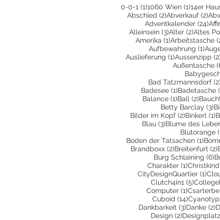
1 Beitrag
1 Beitrag
0-0-1
(1)
1060 Wien
(1)
14er Hau
2 Beiträge
2 B
Abschied
(2)
Abverkauf
(2)
Ab
24 
Adventkalender
(24)
Aff
3 Beiträge
2 Beiträ
Alleinsein
(3)
Alter
(2)
Altes Po
1 Beitrag
Amerika
(1)
Arbeitstasche
(
1 Bei
Aufbewahrung
(1)
Aug
1 Beitrag
Auslieferung
(1)
Aussenzipp
(2
Außentasche
(
Babygesc
Bad Tatzmannsdorf
(2
1 Beitrag
Badesee
(1)
Badetasche
1 Beitrag
2 Beit
Balance
(1)
Ball
(2)
Bauch
3 
Betty Barclay
(3)
B
2 Beiträge
1
Bilder im Kopf
(2)
Binkerl
(1)
B
3 Beiträge
Blau
(3)
Blume des Lebe
Blutorange
(
1 Bei
Boden der Tatsachen
(1)
Bom
2 Beiträge
Brandboxx
(2)
Breitenfurt
(2)
6
Burg Schlaining
(6)
B
1 Beitrag
Charakter
(1)
Christkind
1 Be
CityDesignQuartier
(1)
Clo
5 Beiträ
Clutch4in1
(5)
College
1 Beitrag
Computer
(1)
Csarterbe
14 Beiträ
Cuboid
(14)
Cyanotyp
3 Beiträge
2
Dankbarkeit
(3)
Danke
(2)
D
2 Beiträge
Design
(2)
Designplatz