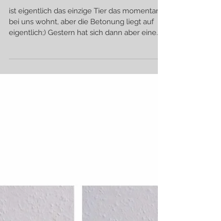
Der Morgenmuffel
ist eigentlich das einzige Tier das momentan
bei uns wohnt, aber die Betonung liegt auf
eigentlich;) Gestern hat sich dann aber eine...