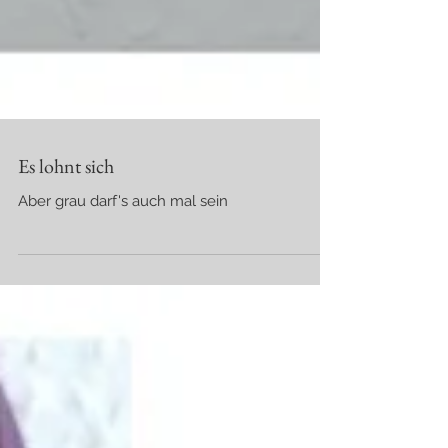
Es lohnt sich
Aber grau darf's auch mal sein