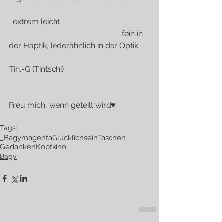
  extrem leicht
                                                         fein in 
der Haptik, lederähnlich in der Optik
Tin.-G (Tintschi)
Freu mich, wenn geteilt wird♥
Tags:
_Bagy
magenta
Glücklichsein
Taschen
Gedanken
Kopfkino
Bagy