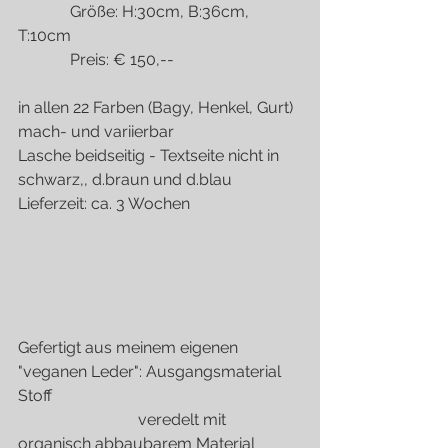
             Größe: H:30cm, B:36cm, 
T:10cm
             Preis: € 150,--
in allen 22 Farben (Bagy, Henkel, Gurt) 
mach- und variierbar
Lasche beidseitig - Textseite nicht in 
schwarz,, d.braun und d.blau
Lieferzeit: ca. 3 Wochen
Gefertigt aus meinem eigenen 
"veganen Leder": Ausgangsmaterial 
Stoff                                                              
                              veredelt mit 
organisch abbaubarem Material           