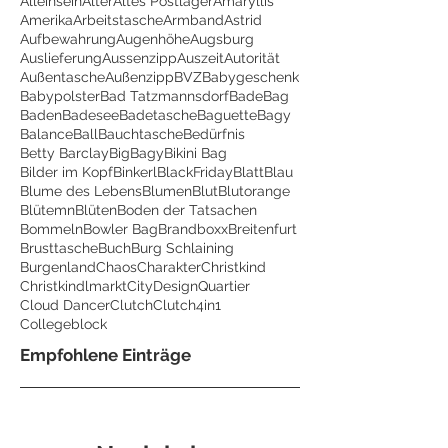
Alleinsein
Alter
Altes Postlager
Amaryllis
Amerika
Arbeitstasche
Armband
Astrid
Aufbewahrung
Augenhöhe
Augsburg
Auslieferung
Aussenzipp
Auszeit
Autorität
Außentasche
Außenzipp
BVZ
Babygeschenk
Babypolster
Bad Tatzmannsdorf
BadeBag
Baden
Badesee
Badetasche
Baguette
Bagy
Balance
Ball
Bauchtasche
Bedürfnis
Betty Barclay
BigBagy
Bikini Bag
Bilder im Kopf
Binkerl
BlackFriday
Blatt
Blau
Blume des Lebens
Blumen
Blut
Blutorange
Blütemn
Blüten
Boden der Tatsachen
Bommeln
Bowler Bag
Brandboxx
Breitenfurt
Brusttasche
Buch
Burg Schlaining
Burgenland
Chaos
Charakter
Christkind
Christkindlmarkt
CityDesignQuartier
Cloud Dancer
Clutch
Clutch4in1
Collegeblock
Empfohlene Einträge