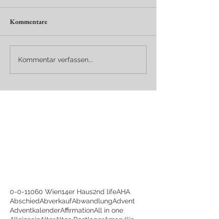
Kommentare
Kommentar verfassen...
0-0-1
1060 Wien
14er Haus
2nd life
AHA
Abschied
Abverkauf
Abwandlung
Advent
Adventkalender
Affirmation
All in one