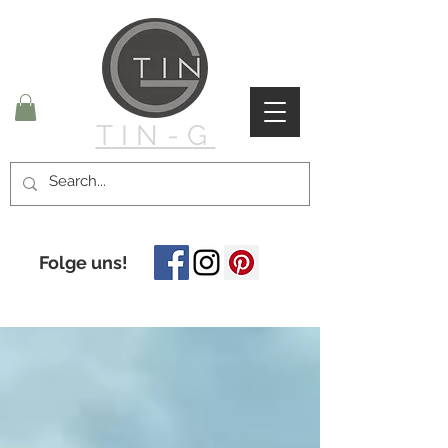
TIN-G
Folge uns!