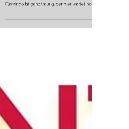
Tick Tack, Tick Tack!
Heute, noch bis 18:00, rennt unser SALE ;)
Vieles ist schon auf dem Weg, aber der
Flamingo ist ganz traurig, denn er wartet noch
auf ein...