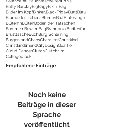
Balance
Ball
Bauchtasche
Bedürfnis
Betty Barclay
BigBagy
Bikini Bag
Bilder im Kopf
Binkerl
BlackFriday
Blatt
Blau
Blume des Lebens
Blumen
Blut
Blutorange
Blütemn
Blüten
Boden der Tatsachen
Bommeln
Bowler Bag
Brandboxx
Breitenfurt
Brusttasche
Buch
Burg Schlaining
Burgenland
Chaos
Charakter
Christkind
Christkindlmarkt
CityDesignQuartier
Cloud Dancer
Clutch
Clutch4in1
Collegeblock
Empfohlene Einträge
Noch keine
Beiträge in dieser
Sprache
veröffentlicht