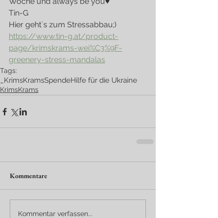
Woche und always be you♥
Tin-G
Hier geht`s zum Stressabbau;) 
https://www.tin-g.at/product-
page/krimskrams-wei%C3%9F-
greenery-stress-mandalas
Tags:
_KrimsKrams
Spende
Hilfe für die Ukraine
KrimsKrams
Kommentare
Kommentar verfassen...