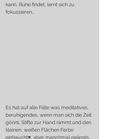
kann, Ruhe findet, lernt sich zu 
fokussieren...
Es hat auf alle Fälle was meditatives, 
beruhigendes, wenn man sich die Zeit 
gönnt, Stifte zur Hand nimmt und den 
kleinen, weißen Flächen Farbe 
einhaucht♥, aber manchmal gelingts 