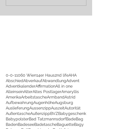
0-0-1
1060 Wien
14er Haus
2nd life
AHA
Abschied
Abverkauf
Abwandlung
Advent
Adventkalender
Affirmation
All in one
Alleinsein
Alter
Altes Postlager
Amaryllis
Amerika
Arbeitstasche
Armband
Astrid
Aufbewahrung
Augenhöhe
Augsburg
Auslieferung
Aussenzipp
Auszeit
Autorität
Außentasche
Außenzipp
BVZ
Babygeschenk
Babypolster
Bad Tatzmannsdorf
BadeBag
Baden
Badesee
Badetasche
Baguette
Bagy