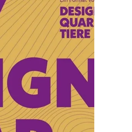
und Schuhe, Schmuck, Dekoration,
Kleinmöbel, Helferlein für Haus und Garten,
Spiel und Spass, lokale Spezialitäten,
ausgewählte Papeterie und jede Menge
Geschenksideen an. Kwirl arbeitet eng mit
Maker und User zusammen