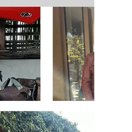
eingefunden, bei Silvias offener Ateliertür, das
Wetter hat, bis auf eine kleine Ausnahme,
perfekt mitgespielt... Es war einfach wieder
mal eine pipifeine Veranstaltung: rund und
schön und eine Hetz, obwohl Arbeit und
genau so kann und soll Arbeit sein♥ Danke♥
und habts einen feinen Start, in die neue
Woche always be you♥ Tin-G Hier geht`s zu
den PopUp