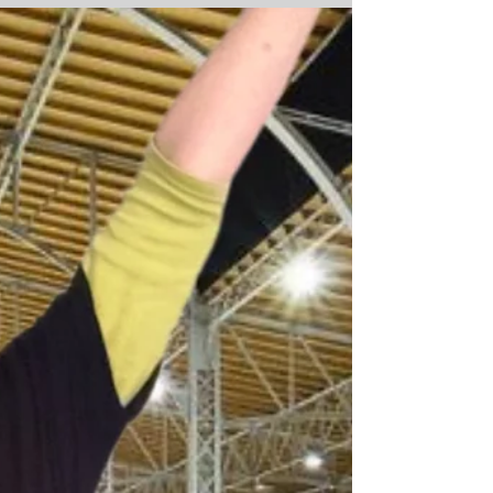
CityDesignQuartier
Oh ja, es gibt eine neue Veranstaltung
Diesmal zwar ohne meine Anwesenheit, aber
die Tin-Gs sind vertreten♥ Wir freuen uns,
denn die K&K Hof Boutique ist Teil des City
Design Quartiers – dem Fashion-, Genuss- &
Designmarkt im Herzen Wiens und Tin-G ist
ein Teil davon.♥ Drei Tage voller Mode, Design
und besonderer Entdeckungen in
einzigartiger Atmosphäre. Freitag: 15:00-20:00
Samstag: 10:00-20:00 und Sonntag: 10:00 -
18:00 Wo: PALAIS NIEDERÖSTERREICH,
Herrengasse 13, 1010 Wien