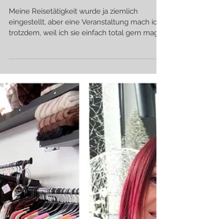
Edelstoff
Meine Reisetätigkeit wurde ja ziemlich
eingestellt, aber eine Veranstaltung mach ich
trotzdem, weil ich sie einfach total gern mag
und so ganz ohne Reiserei geht´s ja doch
nicht♥ Nächstes Wochenende geht´s auf in
die Marxhalle, wo, auf 4000 m2, 170 nationale
und internationale Designer:innen auf euch
warten und ich hab was für euch: 4 Freikarten
gibts♥ (UPDATE: Es tut mir total leid, aber