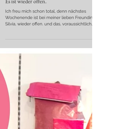
Es ist wieder offen.
Ich freu mich schon total, denn nächstes
Wochenende ist bei meiner lieben Freundin
Silvia, wieder offen. und das, voraussichtlich,
bei Traumwetter♥ Es wird weiter gefeiert,,
denn Silvia Hoanzl öffnet, im Rahmen der
"Tage des offenen Ateliers" wieder ihre
Atelierstüren♥ offen. Am 30.+31.5.26 jeweils
von 10:00-18:00 bei Silvia Hoanzl in Neustift
bei Schlaining 66 Yess, yess, Tin-G ist auch
wieder mit dabei und ich freu mich schon
seeehr auf dieses wunderbare Wochenende
mit d