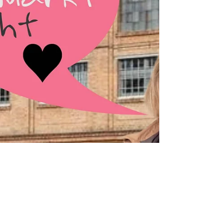
Wenn ich zu Elke, nach Baden, ins Spirit Spiral,
komm, dann ist das Geschäftliche schnell mal
erledigt, sie ist eine die weiß, was sie will ♥ Das
Lager bei ihr ist, vorweihnachtlich, schon mal
ordentlich aufgefüllt - ihr habt eine riiiesige
Auswahl an KrimsKrams, in allen Größen und
Farben. Danach ist immer genug Zeit für,
Kaffee, Tratscherl und Fotosessions und eine
Menge Spaß. Und natürlich fahr ich nie von ihr
weg, ohne noch irgendwas mitzunehmen.
Diesmal war´s was, für m