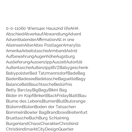
0-0-1
1060 Wien
14er Haus
2nd life
AHA
Abschied
Abverkauf
Abwandlung
Advent
Adventkalender
Affirmation
All in one
Alleinsein
Alter
Altes Postlager
Amaryllis
Amerika
Arbeitstasche
Armband
Astrid
Aufbewahrung
Augenhöhe
Augsburg
Auslieferung
Aussenzipp
Auszeit
Autorität
Außentasche
Außenzipp
BVZ
Babygeschenk
Babypolster
Bad Tatzmannsdorf
BadeBag
Baden
Badesee
Badetasche
Baguette
Bagy
Balance
Ball
Bauchtasche
Bedürfnis
Betty Barclay
BigBagy
Bikini Bag
Bilder im Kopf
Binkerl
BlackFriday
Blatt
Blau
Blume des Lebens
Blumen
Blut
Blutorange
Blütemn
Blüten
Boden der Tatsachen
Bommeln
Bowler Bag
Brandboxx
Breitenfurt
Brusttasche
Buch
Burg Schlaining
Burgenland
Chaos
Charakter
Christkind
Christkindlmarkt
CityDesignQuartier