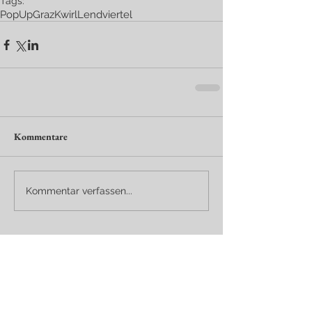
Tags:
PopUp
Graz
Kwirl
Lendviertel
Kommentare
Kommentar verfassen...