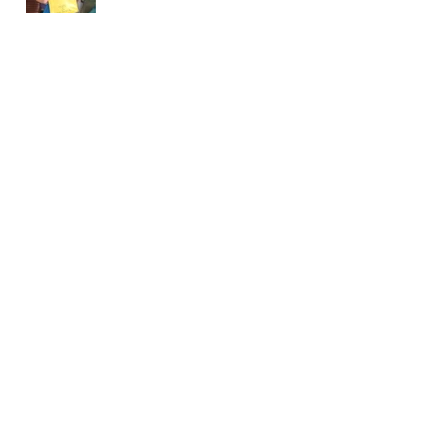
Heute
Südsteiermark
Bommeln haben
Eine Kleinigkeit
Siedeln