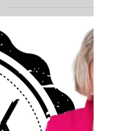
Heute noch den ganzen Tag
Ich freu mich ja immer sehr, wenn ihr mit mir
feiert - egal was es zu feiern gibt♥
KrimsKrams in allen Aggregatzuständen
Hahahaha Schon...