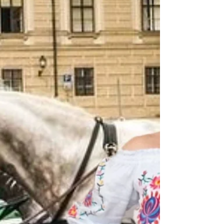
SUNSHINE SUMMER SALE
Der Urlaub ist vorbei und tja, das mit der 3ten
Urlaubswoche ist dann doch nicht ganz so
gelungen - Hahaha. Es hat mir bereits unter
den...