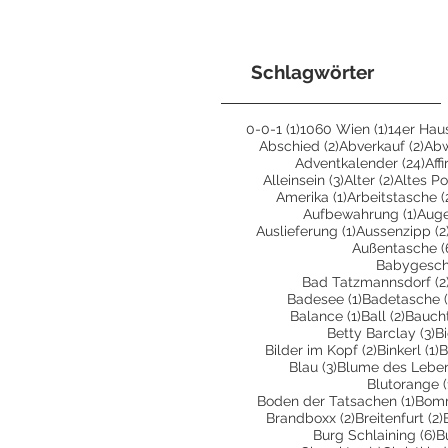
Schlagwörter
1 Beitrag
1 Beitrag
0-0-1
(1)
1060 Wien
(1)
14er Hau
2 Beiträge
2 B
Abschied
(2)
Abverkauf
(2)
Ab
24 
Adventkalender
(24)
Aff
3 Beiträge
2 Beiträ
Alleinsein
(3)
Alter
(2)
Altes Po
1 Beitrag
Amerika
(1)
Arbeitstasche
(
1 Bei
Aufbewahrung
(1)
Aug
1 Beitrag
Auslieferung
(1)
Aussenzipp
(2
Außentasche
(
Babygesc
Bad Tatzmannsdorf
(2
1 Beitrag
Badesee
(1)
Badetasche
1 Beitrag
2 Beit
Balance
(1)
Ball
(2)
Bauch
3 
Betty Barclay
(3)
B
2 Beiträge
1
Bilder im Kopf
(2)
Binkerl
(1)
B
3 Beiträge
Blau
(3)
Blume des Lebe
Blutorange
(
1 Bei
Boden der Tatsachen
(1)
Bom
2 Beiträge
Brandboxx
(2)
Breitenfurt
(2)
6
Burg Schlaining
(6)
B