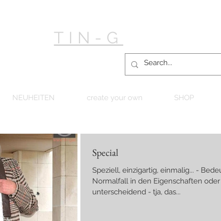
TIN-G
NEUHEITEN
create your own
SHOP
Special
Speziell, einzigartig, einmalig... - Be
Normalfall in den Eigenschaften oder
unterscheidend - tja, das...