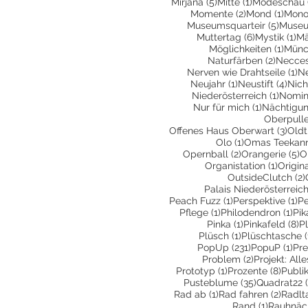
5 Beiträge
1 Beitrag
Mirjana
(5)
Mitte
(1)
Modeschau
2 Beiträge
1 Bei
Momente
(2)
Mond
(1)
Mono
5 Beit
Museumsquarteir
(5)
Museu
6 Beiträge
1 
Muttertag
(6)
Mystik
(1)
Mä
1 Bei
Möglichkeiten
(1)
Münc
2 Beitr
Naturfärben
(2)
Necces
1 
Nerven wie Drahtseile
(1)
N
1 Beitrag
4 Be
Neujahr
(1)
Neustift
(4)
Nich
1 Beit
Niederösterreich
(1)
Nomin
1 Beitrag
Nur für mich
(1)
Nächtigu
Oberpull
3 Be
Offenes Haus Oberwart
(3)
Oldt
1 Beitrag
Olo
(1)
Omas Teekan
2 Beiträge
5
Opernball
(2)
Orangerie
(5)
O
1 Beitr
Organistation
(1)
Origin
OutsideClutch
(2)
Palais Niederösterreic
1 Beitrag
1 
Peach Fuzz
(1)
Perspektive
(1)
Pe
1 Beitrag
1 B
Pflege
(1)
Philodendron
(1)
Pik
1 Beitrag
8 
Pinka
(1)
Pinkafeld
(8)
P
1 Beitrag
Plüsch
(1)
Plüschtasche
(
231 Beiträge
1 B
PopUp
(231)
PopuP
(1)
Pre
2 Beiträge
Problem
(2)
Projekt: All
1 Beitrag
8 Bei
Prototyp
(1)
Prozente
(8)
Publi
35 Beiträge
Pusteblume
(35)
Quadrat22
1 Beitrag
2 Beit
Rad ab
(1)
Rad fahren
(2)
Radlt
1 Beitrag
Rand
(1)
Rauhnäc