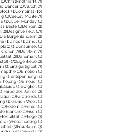
1 Beitrag
3 Beiträge
(1)
Christkindlmarkt
(3)
itrag
1 Beitrag
7 Beiträge
ud Dancer
(1)
Clutch
(7)
ge
1 Beitrag
10 Beiträge
block
(1)
Combinat
(10)
1 Beitrag
3 Beiträge
rg
(1)
Cselley Mühle
(3)
ge
1 Beitrag
1 Beitrag
ie
(1)
Cyber Monday
(1)
 Beiträge
1 Beitrag
2 Beiträge
as Beste
(1)
Denken
(2)
2 Beiträge
13 Beiträge
l
(2)
Designverliebt
(13)
1 Beitrag
2 Beiträge
Die Burgenländerin
(2)
ag
1 Beitrag
1 Beitrag
1 Beitrag
ma
(1)
Dinos
(1)
Dirndl
(1)
itrag
2 Beiträge
1 Beitrag
platz
(2)
Donauinsel
(1)
g
3 Beiträge
3 Beiträge
kirchen
(3)
Dornbirn
(3)
Beitrag
2 Beiträge
1 Beitrag
ualität
(2)
Dänemark
(1)
itrag
25 Beiträge
2 Beiträge
stoff
(25)
Eigenliebe
(2)
träge
2 Beiträge
3 Beiträge
rn
(2)
Einzigartigkeit
(3)
6 Beiträge
1 Beitrag
1 Beitrag
mapthie
(1)
Emotion
(1)
1 Beitrag
4 Beiträge
ung
(1)
Entspannung
(4)
2 Beiträge
2 Beiträge
1 Beitrag
Erholung
(2)
Erneuer
(1)
eitrag
2 Beiträge
1 Beitrag
ik.Guide
(2)
Ewigkeit
(1)
ge
2 Beiträge
2 Beiträge
(2)
Farbe des Jahres
(2)
1 Beitrag
1 Beitrag
ation
(1)
Farbtrends
(1)
rag
1 Beitrag
1 Beitrag
ing
(1)
Fashion Week
(1)
1 Beitrag
1 Beitrag
1 Beitrag
a
(1)
Federn
(1)
Fehler
(1)
Beitrag
1 Beitrag
1 Beitrag
ete Blanche
(1)
Fisch
(1)
1 Beitrag
1 Beitrag
3 Beiträge
Flexibilität
(1)
Fliege
(3)
 Beitrag
3 Beiträge
1 Beitrag
oto
(3)
Fotoshooting
(1)
ge
 Beitrag
5 Beiträge
3 Beiträge
reiheit
(5)
FreuRaum
(3)
eiträge
3 Beiträge
3 Beiträge
eundschaft
(3)
Frieda
(3)