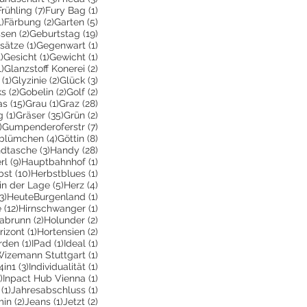
2 Beiträge
7 Beiträge
1 Beitrag
Frühling
(7)
Fury Bag
(1)
1 Beitrag
2 Beiträge
5 Beiträge
1)
Färbung
(2)
Garten
(5)
2 Beiträge
19 Beiträge
ssen
(2)
Geburtstag
(19)
räge
1 Beitrag
1 Beitrag
sätze
(1)
Gegenwart
(1)
e
1 Beitrag
1 Beitrag
1 Beitrag
1)
Gesicht
(1)
Gewicht
(1)
1 Beitrag
2 Beiträge
1)
Glanzstoff Konerei
(2)
räge
1 Beitrag
2 Beiträge
3 Beiträge
(1)
Glyzinie
(2)
Glück
(3)
ge
2 Beiträge
2 Beiträge
2 Beiträge
ks
(2)
Gobelin
(2)
Golf
(2)
Beiträge
15 Beiträge
1 Beitrag
28 Beiträge
as
(15)
Grau
(1)
Graz
(28)
1 Beitrag
35 Beiträge
2 Beiträge
g
(1)
Gräser
(35)
Grün
(2)
1 Beitrag
7 Beiträge
)
Gumpenderoferstr
(7)
räge
4 Beiträge
8 Beiträge
blümchen
(4)
Göttin
(8)
itrag
3 Beiträge
28 Beiträge
dtasche
(3)
Handy
(28)
9 Beiträge
1 Beitrag
rl
(9)
Hauptbahnhof
(1)
itrag
10 Beiträge
1 Beitrag
bst
(10)
Herbstblues
(1)
iträge
5 Beiträge
4 Beiträge
in der Lage
(5)
Herz
(4)
3 Beiträge
1 Beitrag
3)
HeuteBurgenland
(1)
12 Beiträge
1 Beitrag
e
(12)
Hirnschwanger
(1)
iträge
2 Beiträge
2 Beiträge
labrunn
(2)
Holunder
(2)
Beiträge
1 Beitrag
2 Beiträge
rizont
(1)
Hortensien
(2)
e
eitrag
1 Beitrag
1 Beitrag
1 Beitrag
rden
(1)
IPad
(1)
Ideal
(1)
iträge
1 Beitrag
Wizemann Stuttgart
(1)
eitrag
3 Beiträge
1 Beitrag
4in1
(3)
Individualität
(1)
1 Beitrag
1 Beitrag
)
Inpact Hub Vienna
(1)
1 Beitrag
1 Beitrag
(1)
Jahresabschluss
(1)
itrag
2 Beiträge
1 Beitrag
2 Beiträge
min
(2)
Jeans
(1)
Jetzt
(2)