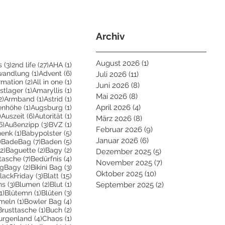
Archiv
August 2026
(1)
1 Beitrag
3 Beiträge
27 Beiträge
1 Beitrag
s
(3)
2nd life
(27)
AHA
(1)
eiträge
1 Beitrag
6 Beiträge
wandlung
(1)
Advent
(6)
Juli 2026
(11)
11 Beiträge
Beiträge
2 Beiträge
1 Beitrag
irmation
(2)
All in one
(1)
Juni 2026
(8)
8 Beiträge
ge
1 Beitrag
1 Beitrag
stlager
(1)
Amaryllis
(1)
Mai 2026
(8)
8 Beiträge
2 Beiträge
1 Beitrag
1 Beitrag
2)
Armband
(1)
Astrid
(1)
trag
1 Beitrag
1 Beitrag
April 2026
(4)
4 Beiträge
enhöhe
(1)
Augsburg
(1)
2 Beiträge
6 Beiträge
1 Beitrag
)
Auszeit
(6)
Autorität
(1)
März 2026
(8)
8 Beiträge
6 Beiträge
3 Beiträge
1 Beitrag
6)
Außenzipp
(3)
BVZ
(1)
Februar 2026
(9)
9 Beiträge
1 Beitrag
5 Beiträge
henk
(1)
Babypolster
(5)
Januar 2026
(6)
6 Beiträge
2 Beiträge
7 Beiträge
5 Beiträge
)
BadeBag
(7)
Baden
(5)
2 Beiträge
2 Beiträge
2 Beiträge
(2)
Baguette
(2)
Bagy
(2)
Dezember 2025
(5)
5 Beiträge
räge
7 Beiträge
4 Beiträge
tasche
(7)
Bedürfnis
(4)
November 2025
(7)
7 Beiträge
Beiträge
2 Beiträge
3 Beiträge
igBagy
(2)
Bikini Bag
(3)
Oktober 2025
(10)
10 Beiträge
 Beitrag
3 Beiträge
15 Beiträge
lackFriday
(3)
Blatt
(15)
3 Beiträge
2 Beiträge
1 Beitrag
ns
(3)
Blumen
(2)
Blut
(1)
September 2025
(2)
2 Beiträge
1 Beitrag
1 Beitrag
3 Beiträge
1)
Blütemn
(1)
Blüten
(3)
trag
1 Beitrag
4 Beiträge
meln
(1)
Bowler Bag
(4)
2 Beiträge
1 Beitrag
2 Beiträge
Brusttasche
(1)
Buch
(2)
 Beiträge
4 Beiträge
1 Beitrag
urgenland
(4)
Chaos
(1)