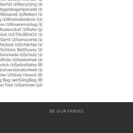
2 Beiträge
1 Beitrag
2 Beiträge
Rechst
(1)
Recycling
(2)
 Beitrag
1 Beitrag
Regenbogenparade
(1)
3 Beiträge
5 Beiträge
1 Beitrag
)
Reisezeit
(5)
Reiters
(1)
1 Beitrag
11 Beiträge
g
(1)
Rhododendron
(11)
e
Beitrag
1 Beitrag
1 Beitrag
sa
(1)
Rosenmontag
(1)
243 Beiträge
1 Beitrag
5 Beiträge
Rudersdorf
(1)
Ruhe
(5)
rag
1 Beitrag
1 Beitrag
lick
(1)
STAUBSACK
(1)
8 Beiträge
2 Beiträge
1 Beitrag
)
Samt
(2)
Sarracenia
(1)
Beitrag
1 Beitrag
1 Beitrag
hicksal
(1)
Schilcher
(1)
8 Beiträge
2 Beiträge
)
Schloss Batthyany
(2)
räge
1 Beitrag
1 Beitrag
bblockade
(1)
Schutz
(1)
2 Beiträge
2 Beiträge
folie
(2)
Seelenheil
(2)
1 Beitrag
8 Beiträge
präch
(1)
Selbstliebe
(8)
eiträge
1 Beitrag
bstverständlichkeit
(1)
trag
2 Beiträge
8 Beiträge
ster
(2)
Silvia Hoanzl
(8)
itrag
40 Beiträge
8 Beiträge
g Bag
(40)
SlingBag
(8)
eitrag
1 Beitrag
12 Beiträge
ar Fast
(1)
Sommer
(12)
BE OUR FRIEND