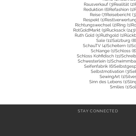
3 Beiträge
Rausverkauf
(3)
Realität
(2)
6 Beiträge
1
Reduktion
(6)
Refashion
(1)
7 Beiträge
Reise
(7)
Reisebericht
(3
1 Beitrag
Respekt
(1)
Restlverwertun
2 Beiträg
1 
Richtungswechsel
(2)
Ring
(1)
Ro
9 Beiträge
RotGoldMarkt
(9)
Rucksack
(243)
5 Beiträge
1 Beit
Ruth Gold
(5)
Ruthgold
(1)
Rückb
11 Beiträge
Sale
(11)
Salzburg
(8
4 Beiträge
1 
SchauTV
(4)
Scheitern
(1)
Sc
1 Beitrag
Schlange
(1)
Schloss
(8
11 Beit
Schloss Kohfidisch
(11)
Schrei
1 Beitrag
Schwesterlein
(1)
Schwimmbad
6 Beiträge
Seifenfabrik
(6)
Selbstges
3 B
Selbstmotivation
(3)
Sel
1 Bei
SewingArt
(1)
Silve
1 Be
Sinn des Lebens
(1)
Slin
1 B
Smilies
(1)
Sol
STAY CONNECTED