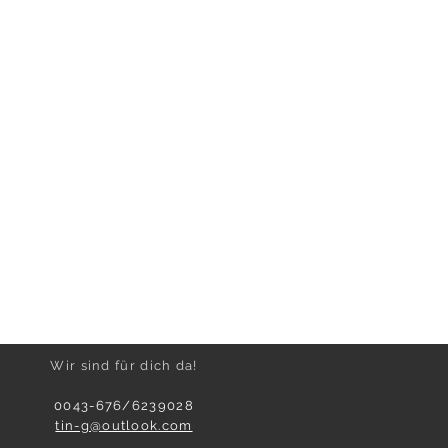
Wir sind für dich da!
0043-676/6239028
tin-g@outlook.com