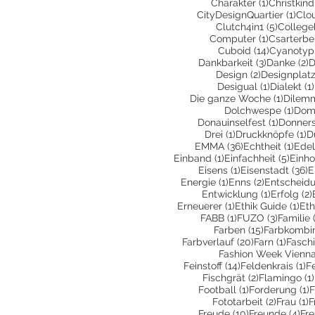
1 Beitrag
Charakter
(1)
Christkind
1 Be
CityDesignQuartier
(1)
Clo
5 Beiträ
Clutch4in1
(5)
College
1 Beitrag
Computer
(1)
Csarterbe
14 Beiträ
Cuboid
(14)
Cyanotyp
3 Beiträge
2
Dankbarkeit
(3)
Danke
(2)
D
2 Beiträge
Design
(2)
Designplatz
1 Beitrag
Desigual
(1)
Dialekt
(1)
1 Beitr
Die ganze Woche
(1)
Dilem
1 Be
Dolchwespe
(1)
Dom
1 Beitra
Donauinselfest
(1)
Donners
1 Beitrag
1 
Drei
(1)
Druckknöpfe
(1)
D
36 Beiträge
1 Be
EMMA
(36)
Echtheit
(1)
Edel
1 Beitrag
5 Bei
Einband
(1)
Einfachheit
(5)
Einho
1 Beitrag
3
Eisens
(1)
Eisenstadt
(36)
E
1 Beitrag
2 Beiträge
Energie
(1)
Enns
(2)
Entscheid
1 Beitrag
Entwicklung
(1)
Erfolg
(2)
1 Beitrag
1 B
Erneuerer
(1)
Ethik Guide
(1)
Eth
1 Beitrag
3 Beiträ
FABB
(1)
FUZO
(3)
Familie
15 Beiträge
Farben
(15)
Farbkombin
20 Beiträge
1 Beit
Farbverlauf
(20)
Farn
(1)
Fasch
Fashion Week Vienn
14 Beiträge
1 
Feinstoff
(14)
Feldenkrais
(1)
F
2 Beiträge
Fischgrät
(2)
Flamingo
(1)
1 Beitrag
1
Football
(1)
Forderung
(1)
F
2 Beiträ
1
Fototarbeit
(2)
Frau
(1)
F
10 Beiträge
4 B
Freude
(10)
Freunde
(4)
Fr