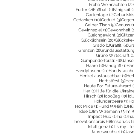
Frohe Weihnachten
(2)
2 Beiträge
1 Beitrag
Futter
(2)
Fußball
(1)
Fähigkeit
(
2 Beiträge
Gartentage
(2)
Geburtski
10 Beiträge
3 Beit
Gedanken
(10)
Geduld
(3)
Gegen
5 Beiträg
Gelber Tisch
(5)
Genuss
(
1 Beitrag
Gewinnspiel
(1)
Gewohnheit
(
2 Beit
Gleichgewicht
(2)
Glitzer
20 Beiträ
Glücklichsein
(20)
Glückske
1 Beitrag
4 
Grado
(1)
Graffiti
(4)
Gr
2 Beiträge
Grenzen
(2)
Grundausstattun
Grüne Wirtschaft
(1
6 Beit
Gumpendorferstr.
(6)
Gänse
1 Beitrag
1 Be
Haare
(1)
Handgriff
(1)
Han
11 Beiträge
Handytasche
(11)
Handytasche
1 Be
Henkel austauschbar
(1)
Her
3 Be
Herbstfest
(3)
Herr
Heute For Future-Award
(
1 Beitrag
Hier
(1)
Hilfe für die Ukrain
2 Beiträge
3 Be
Hirsch
(2)
HoboBag
(3)
Hol
7 
Holunderbeere
(7)
Ho
1 Beitrag
5 Beiträg
1 B
Hot Price
(1)
Hund
(5)
Häh
(1)
Hü
1 Beitrag
3 Be
Idee
(1)
Im Wizemann
(3)
Im 
1 Beitrag
1 B
Impact Hub
(1)
Ina
(1)
Ina
6 Beiträge
Innovationspreis
(6)
Innsbruck
(1
1 Beitrag
Intelligenz
(1)
It´s my life
1 Be
Jahreswechsel
(1)
Jas