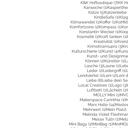
7 Bei
K&K Hofboutique
(7)
KK H
1 Beitrag
Karwoche
(1)
Kasperlthe
5 Beiträge
Katze
(5)
Katzenliebe
1 Be
KindleSafe
(1)
Klag
1 Beitrag
1 Beit
Klimawandel
(1)
Koffer
(1)
Kohfid
2 Beiträge
1 B
Komfortzone
(2)
Kompass
(1)
Kon
1 Be
Konstantin Wecker
(1)
Koop
1 Beitrag
Kosmetik
(1)
Kraft tanken
(1)
1 Bei
Kreativität
(1)
Kreis
3 B
KrimsKrams4in1
(3)
Kr
2 Beiträge
4 Be
Kulturschiene
(2)
Kunst
(4)
Kuns
Kunst- und Designma
2 Beiträge
1
Können
(2)
Künstler
(1)
L
3 Beiträge
1 Be
Lasche
(3)
Laune
(1)
Leb
2 Beiträge
1
Leder
(2)
Ledergriff
(1)
1 Beitrag
2 Beit
Lendviertel
(1)
Leni
(2)
Leni 
6 Beiträge
Liebe
(6)
Liebe dein Se
1 Beitra
Local Creatives
(1)
Logo
(3)
1 Beitrag
Luftbett
(1)
Lächeln
(2)
1 Be
MOLLY Mini
(1)
MVG
1
Makerspace Carinthia
(1)
M
14 Bei
Marx Halle
(14)
Maslo
1 Beitrag
Mehrwert
(1)
Mein Platzl
Melinda Violet Fleshma
1 Be
Messe Tulln
(1)
Met
2 Beiträge
1 Beitra
Mini Bagy
(2)
MiniBag
(1)
MiniMO