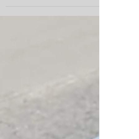
goldrichtig erkannt und sie, als Testversuch für
die Kreide, gleich mal festgehalten. Jaaa,
damit das auch endlich mal gesagt ist, bin ich
nicht genial? - Hahahahaha Eigentlich war
dieses Projekt ja ein bissl anders geplant;) Ich
züchte schon seit einiger Zeit Aloe und
mittlerweile weiß ich schon nicht mehr, wo
hinpflanzen. Da dachte ich mir, dass die in
leeren Dosen, mit Tafelfarbe bemalt, sicher
cool