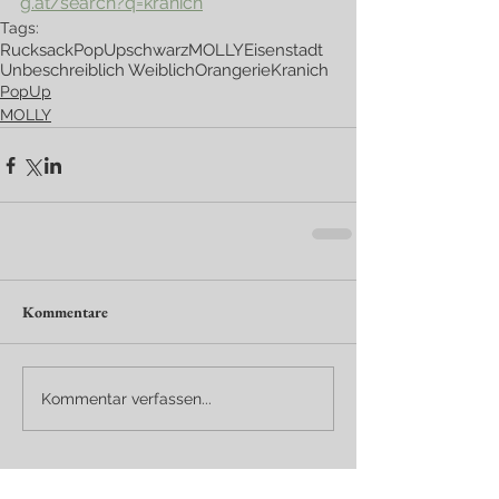
g.at/search?q=kranich
Tags:
Rucksack
PopUp
schwarz
MOLLY
Eisenstadt
Unbeschreiblich Weiblich
Orangerie
Kranich
PopUp
MOLLY
Kommentare
Kommentar verfassen...