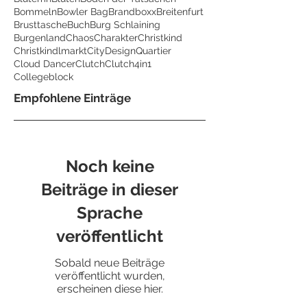
Bommeln
Bowler Bag
Brandboxx
Breitenfurt
Brusttasche
Buch
Burg Schlaining
Burgenland
Chaos
Charakter
Christkind
Christkindlmarkt
CityDesignQuartier
Cloud Dancer
Clutch
Clutch4in1
Collegeblock
Empfohlene Einträge
Noch keine
Beiträge in dieser
Sprache
veröffentlicht
Sobald neue Beiträge
veröffentlicht wurden,
erscheinen diese hier.