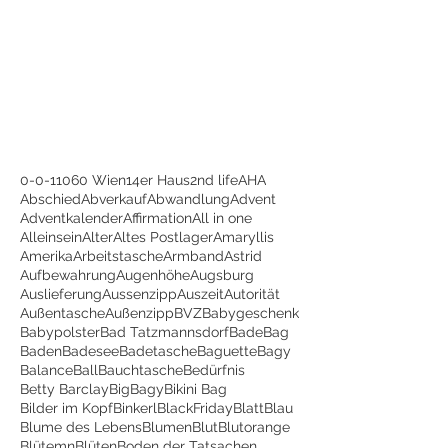
0-0-1
1060 Wien
14er Haus
2nd life
AHA
Abschied
Abverkauf
Abwandlung
Advent
Adventkalender
Affirmation
All in one
Alleinsein
Alter
Altes Postlager
Amaryllis
Amerika
Arbeitstasche
Armband
Astrid
Aufbewahrung
Augenhöhe
Augsburg
Auslieferung
Aussenzipp
Auszeit
Autorität
Außentasche
Außenzipp
BVZ
Babygeschenk
Babypolster
Bad Tatzmannsdorf
BadeBag
Baden
Badesee
Badetasche
Baguette
Bagy
Balance
Ball
Bauchtasche
Bedürfnis
Betty Barclay
BigBagy
Bikini Bag
Bilder im Kopf
Binkerl
BlackFriday
Blatt
Blau
Blume des Lebens
Blumen
Blut
Blutorange
Blütemn
Blüten
Boden der Tatsachen