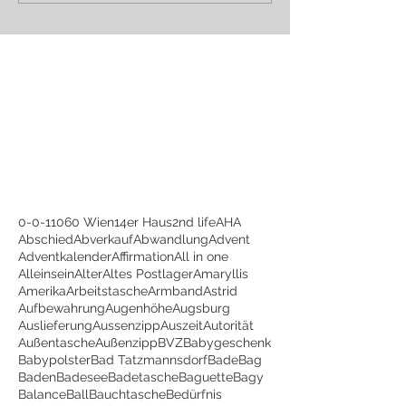
0-0-1
1060 Wien
14er Haus
2nd life
AHA
Abschied
Abverkauf
Abwandlung
Advent
Adventkalender
Affirmation
All in one
Alleinsein
Alter
Altes Postlager
Amaryllis
Amerika
Arbeitstasche
Armband
Astrid
Aufbewahrung
Augenhöhe
Augsburg
Auslieferung
Aussenzipp
Auszeit
Autorität
Außentasche
Außenzipp
BVZ
Babygeschenk
Babypolster
Bad Tatzmannsdorf
BadeBag
Baden
Badesee
Badetasche
Baguette
Bagy
Balance
Ball
Bauchtasche
Bedürfnis