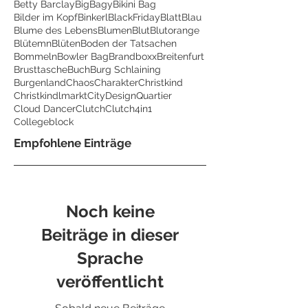
Betty Barclay
BigBagy
Bikini Bag
Bilder im Kopf
Binkerl
BlackFriday
Blatt
Blau
Blume des Lebens
Blumen
Blut
Blutorange
Blütemn
Blüten
Boden der Tatsachen
Bommeln
Bowler Bag
Brandboxx
Breitenfurt
Brusttasche
Buch
Burg Schlaining
Burgenland
Chaos
Charakter
Christkind
Christkindlmarkt
CityDesignQuartier
Cloud Dancer
Clutch
Clutch4in1
Collegeblock
Empfohlene Einträge
Noch keine
Beiträge in dieser
Sprache
veröffentlicht