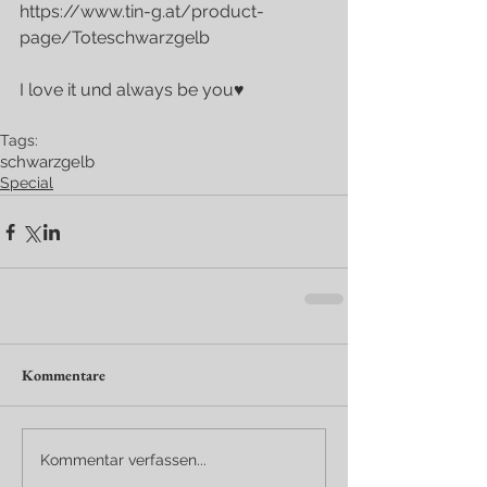
https://www.tin-g.at/product-
page/Toteschwarzgelb
I love it und always be you♥
Tags:
schwarz
gelb
Special
Kommentare
Kommentar verfassen...