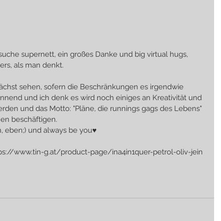
rs, als man denkt.
ächst sehen, sofern die Beschränkungen es irgendwie 
annend und ich denk es wird noch einiges an Kreativität und 
werden und das Motto: "Pläne, die runnings gags des Lebens" 
en beschäftigen.
en, eben;) und always be you♥
tps://www.tin-g.at/product-page/ina4in1quer-petrol-oliv-jein