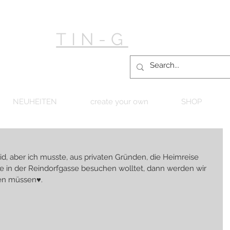
TIN-G
NEUHEITEN
create your own
SHOP
5
eid, aber ich musste, aus privaten Gründen, die Heimreise 
te in der Reindorfgasse besuchen wolltet, dann werden wir 
hen müssen♥.