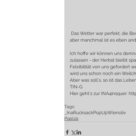
 Das Wetter war perfekt, die Besuche supernett, ein großes Danke und big virtual hugs, 
aber manchmal ist es eben ande
Ich hoffe wir können uns demn
zulassen - der Herbst bleibt sp
Felxibilität von uns gefordert 
wird uns schon noch ein Weilch
Aber was soll´s, so ist das Leb
TIN-G
Hier geht`s zur INA4in1quer: ht
Tags:
_Ina
Rucksack
PopUp
Wien
oliv
PopUp