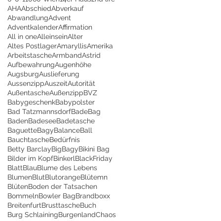
AHA
Abschied
Abverkauf
Abwandlung
Advent
Adventkalender
Affirmation
All in one
Alleinsein
Alter
Altes Postlager
Amaryllis
Amerika
Arbeitstasche
Armband
Astrid
Aufbewahrung
Augenhöhe
Augsburg
Auslieferung
Aussenzipp
Auszeit
Autorität
Außentasche
Außenzipp
BVZ
Babygeschenk
Babypolster
Bad Tatzmannsdorf
BadeBag
Baden
Badesee
Badetasche
Baguette
Bagy
Balance
Ball
Bauchtasche
Bedürfnis
Betty Barclay
BigBagy
Bikini Bag
Bilder im Kopf
Binkerl
BlackFriday
Blatt
Blau
Blume des Lebens
Blumen
Blut
Blutorange
Blütemn
Blüten
Boden der Tatsachen
Bommeln
Bowler Bag
Brandboxx
Breitenfurt
Brusttasche
Buch
Burg Schlaining
Burgenland
Chaos