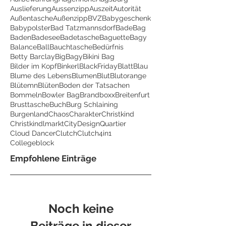
Auslieferung
Aussenzipp
Auszeit
Autorität
Außentasche
Außenzipp
BVZ
Babygeschenk
Babypolster
Bad Tatzmannsdorf
BadeBag
Baden
Badesee
Badetasche
Baguette
Bagy
Balance
Ball
Bauchtasche
Bedürfnis
Betty Barclay
BigBagy
Bikini Bag
Bilder im Kopf
Binkerl
BlackFriday
Blatt
Blau
Blume des Lebens
Blumen
Blut
Blutorange
Blütemn
Blüten
Boden der Tatsachen
Bommeln
Bowler Bag
Brandboxx
Breitenfurt
Brusttasche
Buch
Burg Schlaining
Burgenland
Chaos
Charakter
Christkind
Christkindlmarkt
CityDesignQuartier
Cloud Dancer
Clutch
Clutch4in1
Collegeblock
Empfohlene Einträge
Noch keine
Beiträge in dieser