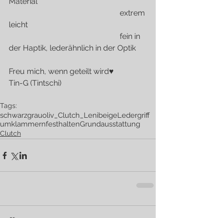
Material
                                                         extrem 
leicht
                                                         fein in 
der Haptik, lederähnlich in der Optik
Freu mich, wenn geteilt wird♥
Tin-G (Tintschi)
Tags:
schwarz
grau
oliv
_Clutch
_Leni
beige
Ledergriff
umklammern
festhalten
Grundausstattung
Clutch