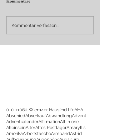
Kommentare
Kommentar verfassen...
0-0-1
1060 Wien
14er Haus
2nd life
AHA
Abschied
Abverkauf
Abwandlung
Advent
Adventkalender
Affirmation
All in one
Alleinsein
Alter
Altes Postlager
Amaryllis
Amerika
Arbeitstasche
Armband
Astrid
Aufbewahrung
Augenhöhe
Augsburg