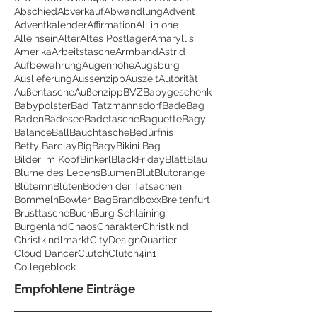
Abschied
Abverkauf
Abwandlung
Advent
Adventkalender
Affirmation
All in one
Alleinsein
Alter
Altes Postlager
Amaryllis
Amerika
Arbeitstasche
Armband
Astrid
Aufbewahrung
Augenhöhe
Augsburg
Auslieferung
Aussenzipp
Auszeit
Autorität
Außentasche
Außenzipp
BVZ
Babygeschenk
Babypolster
Bad Tatzmannsdorf
BadeBag
Baden
Badesee
Badetasche
Baguette
Bagy
Balance
Ball
Bauchtasche
Bedürfnis
Betty Barclay
BigBagy
Bikini Bag
Bilder im Kopf
Binkerl
BlackFriday
Blatt
Blau
Blume des Lebens
Blumen
Blut
Blutorange
Blütemn
Blüten
Boden der Tatsachen
Bommeln
Bowler Bag
Brandboxx
Breitenfurt
Brusttasche
Buch
Burg Schlaining
Burgenland
Chaos
Charakter
Christkind
Christkindlmarkt
CityDesignQuartier
Cloud Dancer
Clutch
Clutch4in1
Collegeblock
Empfohlene Einträge