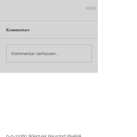
Kommentare
Kommentar verfassen...
0-0-1
1060 Wien
14er Haus
2nd life
AHA