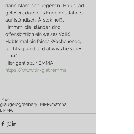
dann isländisch begehen.  Hab grad 
gelesen, dass das Ende des Jahres, 
auf Isländisch, Árslok heißt.
Hmmm, die Isländer sind 
offensichtlich ein weises Volk;)
Habts mal ein feines Wochenende, 
bleibts gsund und always be you♥
Tin-G
Hier geht´s zur EMMA: 
https://www.tin-g.at/emma
Tags:
grau
gelb
greenery
EMMA
matcha
EMMA