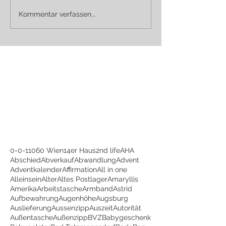
Kommentar verfassen...
0-0-1
1060 Wien
14er Haus
2nd life
AHA
Abschied
Abverkauf
Abwandlung
Advent
Adventkalender
Affirmation
All in one
Alleinsein
Alter
Altes Postlager
Amaryllis
Amerika
Arbeitstasche
Armband
Astrid
Aufbewahrung
Augenhöhe
Augsburg
Auslieferung
Aussenzipp
Auszeit
Autorität
Außentasche
Außenzipp
BVZ
Babygeschenk