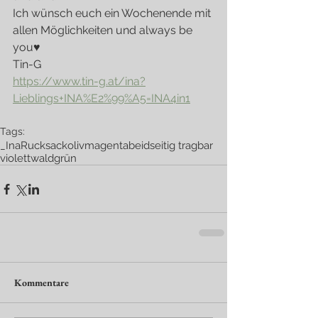
Ich wünsch euch ein Wochenende mit 
allen Möglichkeiten und always be 
you♥
Tin-G
https://www.tin-g.at/ina?
Lieblings+INA%E2%99%A5=INA4in1
Tags:
_Ina
Rucksack
oliv
magenta
beidseitig tragbar
violett
waldgrün
Kommentare