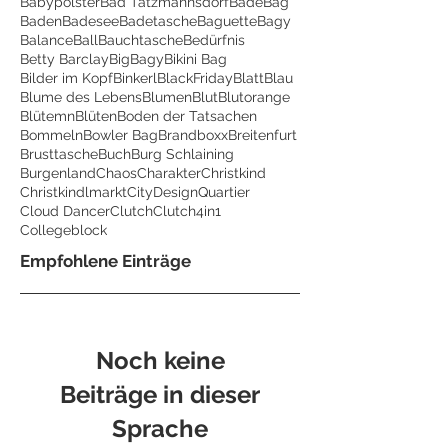
Babypolster
Bad Tatzmannsdorf
BadeBag
Baden
Badesee
Badetasche
Baguette
Bagy
Balance
Ball
Bauchtasche
Bedürfnis
Betty Barclay
BigBagy
Bikini Bag
Bilder im Kopf
Binkerl
BlackFriday
Blatt
Blau
Blume des Lebens
Blumen
Blut
Blutorange
Blütemn
Blüten
Boden der Tatsachen
Bommeln
Bowler Bag
Brandboxx
Breitenfurt
Brusttasche
Buch
Burg Schlaining
Burgenland
Chaos
Charakter
Christkind
Christkindlmarkt
CityDesignQuartier
Cloud Dancer
Clutch
Clutch4in1
Collegeblock
Empfohlene Einträge
Noch keine
Beiträge in dieser
Sprache