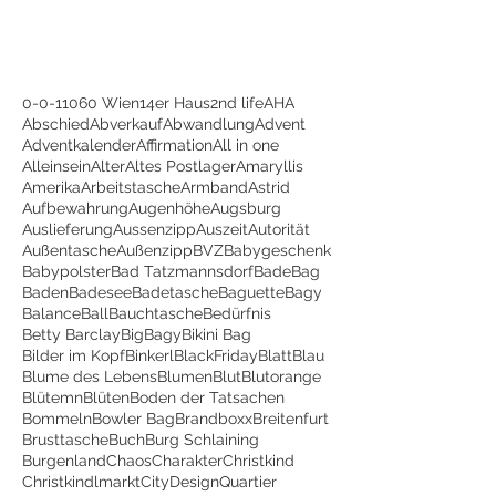
0-0-1
1060 Wien
14er Haus
2nd life
AHA
Abschied
Abverkauf
Abwandlung
Advent
Adventkalender
Affirmation
All in one
Alleinsein
Alter
Altes Postlager
Amaryllis
Amerika
Arbeitstasche
Armband
Astrid
Aufbewahrung
Augenhöhe
Augsburg
Auslieferung
Aussenzipp
Auszeit
Autorität
Außentasche
Außenzipp
BVZ
Babygeschenk
Babypolster
Bad Tatzmannsdorf
BadeBag
Baden
Badesee
Badetasche
Baguette
Bagy
Balance
Ball
Bauchtasche
Bedürfnis
Betty Barclay
BigBagy
Bikini Bag
Bilder im Kopf
Binkerl
BlackFriday
Blatt
Blau
Blume des Lebens
Blumen
Blut
Blutorange
Blütemn
Blüten
Boden der Tatsachen
Bommeln
Bowler Bag
Brandboxx
Breitenfurt
Brusttasche
Buch
Burg Schlaining
Burgenland
Chaos
Charakter
Christkind
Christkindlmarkt
CityDesignQuartier