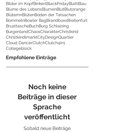
Bilder im Kopf
Binkerl
BlackFriday
Blatt
Blau
Blume des Lebens
Blumen
Blut
Blutorange
Blütemn
Blüten
Boden der Tatsachen
Bommeln
Bowler Bag
Brandboxx
Breitenfurt
Brusttasche
Buch
Burg Schlaining
Burgenland
Chaos
Charakter
Christkind
Christkindlmarkt
CityDesignQuartier
Cloud Dancer
Clutch
Clutch4in1
Collegeblock
Empfohlene Einträge
Noch keine
Beiträge in dieser
Sprache
veröffentlicht
Sobald neue Beiträge