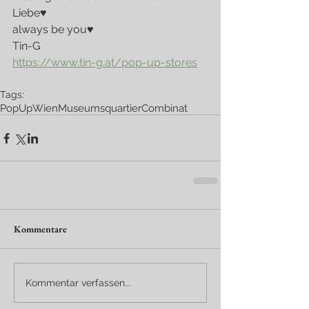
Liebe♥
always be you♥
Tin-G
https://www.tin-g.at/pop-up-stores
Tags:
PopUp
Wien
Museumsquartier
Combinat
Kommentare
Kommentar verfassen...