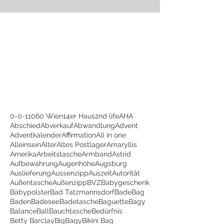
0-0-1
1060 Wien
14er Haus
2nd life
AHA
Abschied
Abverkauf
Abwandlung
Advent
Adventkalender
Affirmation
All in one
Alleinsein
Alter
Altes Postlager
Amaryllis
Amerika
Arbeitstasche
Armband
Astrid
Aufbewahrung
Augenhöhe
Augsburg
Auslieferung
Aussenzipp
Auszeit
Autorität
Außentasche
Außenzipp
BVZ
Babygeschenk
Babypolster
Bad Tatzmannsdorf
BadeBag
Baden
Badesee
Badetasche
Baguette
Bagy
Balance
Ball
Bauchtasche
Bedürfnis
Betty Barclay
BigBagy
Bikini Bag