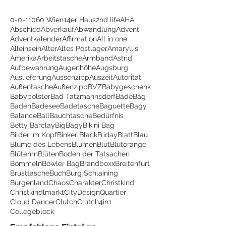
0-0-1
1060 Wien
14er Haus
2nd life
AHA
Abschied
Abverkauf
Abwandlung
Advent
Adventkalender
Affirmation
All in one
Alleinsein
Alter
Altes Postlager
Amaryllis
Amerika
Arbeitstasche
Armband
Astrid
Aufbewahrung
Augenhöhe
Augsburg
Auslieferung
Aussenzipp
Auszeit
Autorität
Außentasche
Außenzipp
BVZ
Babygeschenk
Babypolster
Bad Tatzmannsdorf
BadeBag
Baden
Badesee
Badetasche
Baguette
Bagy
Balance
Ball
Bauchtasche
Bedürfnis
Betty Barclay
BigBagy
Bikini Bag
Bilder im Kopf
Binkerl
BlackFriday
Blatt
Blau
Blume des Lebens
Blumen
Blut
Blutorange
Blütemn
Blüten
Boden der Tatsachen
Bommeln
Bowler Bag
Brandboxx
Breitenfurt
Brusttasche
Buch
Burg Schlaining
Burgenland
Chaos
Charakter
Christkind
Christkindlmarkt
CityDesignQuartier
Cloud Dancer
Clutch
Clutch4in1
Collegeblock