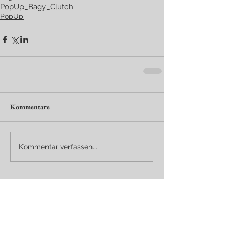
PopUp
_Bagy
_Clutch
PopUp
Kommentare
Kommentar verfassen...