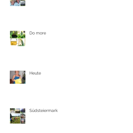
Do more
Heute
Südsteiermark