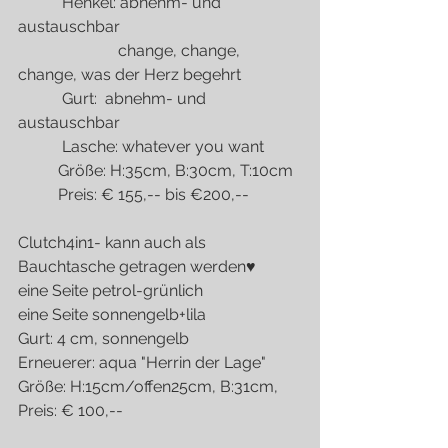
           Henkel: abnehm- und 
austauschbar  
                         change, change, 
change, was der Herz begehrt
           Gurt:  abnehm- und 
austauschbar
           Lasche: whatever you want
          Größe: H:35cm, B:30cm, T:10cm
          Preis: € 155,-- bis €200,--
Clutch4in1- kann auch als 
Bauchtasche getragen werden♥
eine Seite petrol-grünlich
eine Seite sonnengelb+lila
Gurt: 4 cm, sonnengelb
Erneuerer: aqua "Herrin der Lage"
Größe: H:15cm/offen25cm, B:31cm,
Preis: € 100,--