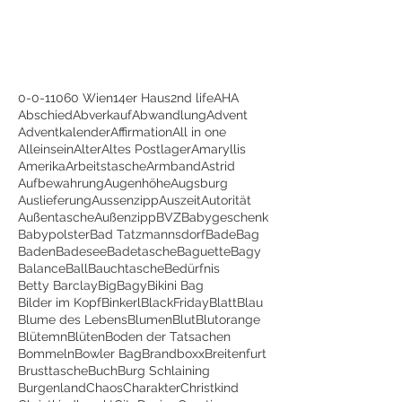
0-0-1
1060 Wien
14er Haus
2nd life
AHA
Abschied
Abverkauf
Abwandlung
Advent
Adventkalender
Affirmation
All in one
Alleinsein
Alter
Altes Postlager
Amaryllis
Amerika
Arbeitstasche
Armband
Astrid
Aufbewahrung
Augenhöhe
Augsburg
Auslieferung
Aussenzipp
Auszeit
Autorität
Außentasche
Außenzipp
BVZ
Babygeschenk
Babypolster
Bad Tatzmannsdorf
BadeBag
Baden
Badesee
Badetasche
Baguette
Bagy
Balance
Ball
Bauchtasche
Bedürfnis
Betty Barclay
BigBagy
Bikini Bag
Bilder im Kopf
Binkerl
BlackFriday
Blatt
Blau
Blume des Lebens
Blumen
Blut
Blutorange
Blütemn
Blüten
Boden der Tatsachen
Bommeln
Bowler Bag
Brandboxx
Breitenfurt
Brusttasche
Buch
Burg Schlaining
Burgenland
Chaos
Charakter
Christkind