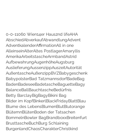
0-0-1
1060 Wien
14er Haus
2nd life
AHA
Abschied
Abverkauf
Abwandlung
Advent
Adventkalender
Affirmation
All in one
Alleinsein
Alter
Altes Postlager
Amaryllis
Amerika
Arbeitstasche
Armband
Astrid
Aufbewahrung
Augenhöhe
Augsburg
Auslieferung
Aussenzipp
Auszeit
Autorität
Außentasche
Außenzipp
BVZ
Babygeschenk
Babypolster
Bad Tatzmannsdorf
BadeBag
Baden
Badesee
Badetasche
Baguette
Bagy
Balance
Ball
Bauchtasche
Bedürfnis
Betty Barclay
BigBagy
Bikini Bag
Bilder im Kopf
Binkerl
BlackFriday
Blatt
Blau
Blume des Lebens
Blumen
Blut
Blutorange
Blütemn
Blüten
Boden der Tatsachen
Bommeln
Bowler Bag
Brandboxx
Breitenfurt
Brusttasche
Buch
Burg Schlaining
Burgenland
Chaos
Charakter
Christkind