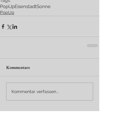
Tags:
PopUp
Eisenstadt
Sonne
PopUp
Kommentare
Kommentar verfassen...