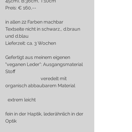
45cm), B:36cm, T:10cm         
Preis: € 160,--
in allen 22 Farben machbar
Textseite nicht in schwarz,, d.braun 
und d.blau
Lieferzeit: ca. 3 Wochen
Gefertigt aus meinem eigenen 
"veganen Leder": Ausgangsmaterial 
Stoff                                                              
                              veredelt mit 
organisch abbaubarem Material           
  extrem leicht                                             
fein in der Haptik, lederähnlich in der 
Optik