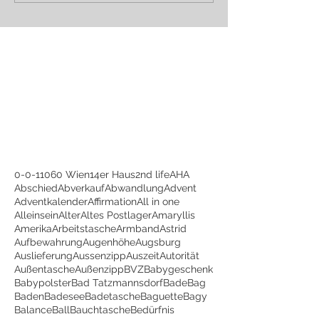
0-0-1
1060 Wien
14er Haus
2nd life
AHA
Abschied
Abverkauf
Abwandlung
Advent
Adventkalender
Affirmation
All in one
Alleinsein
Alter
Altes Postlager
Amaryllis
Amerika
Arbeitstasche
Armband
Astrid
Aufbewahrung
Augenhöhe
Augsburg
Auslieferung
Aussenzipp
Auszeit
Autorität
Außentasche
Außenzipp
BVZ
Babygeschenk
Babypolster
Bad Tatzmannsdorf
BadeBag
Baden
Badesee
Badetasche
Baguette
Bagy
Balance
Ball
Bauchtasche
Bedürfnis