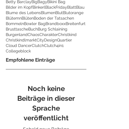
Betty Barclay
BigBagy
Bikini Bag
Bilder im Kopf
Binkerl
BlackFriday
Blatt
Blau
Blume des Lebens
Blumen
Blut
Blutorange
Blütemn
Blüten
Boden der Tatsachen
Bommeln
Bowler Bag
Brandboxx
Breitenfurt
Brusttasche
Buch
Burg Schlaining
Burgenland
Chaos
Charakter
Christkind
Christkindlmarkt
CityDesignQuartier
Cloud Dancer
Clutch
Clutch4in1
Collegeblock
Empfohlene Einträge
Noch keine
Beiträge in dieser
Sprache
veröffentlicht