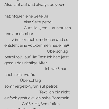
Also, auf auf und always be you♥
na2in1quer: eine Seite lila, 
                    eine Seite petrol       
                    Gurt lila, 5cm -  austausch- 
und abnehmbar           
        2 in 1: einfach umdrehen und es 
entsteht eine vollkommen neue Ina♥    
                                            Überschlag 
petrol/oliv auf lila: Text: Ich hab jetzt 
genau das richtige Alter, 
                                          ich weiß nur 
noch nicht wofür.
                Überschlag 
sommergelb/grün auf petrol: 
                                    Text: Ich bin nicht 
einfach gestrickt, ich habe Bommeln.
                  Größe: H:36cm (offen 