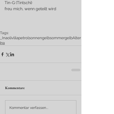
Tin-G (Tintschi)
freu mich, wenn geteilt wird
Tags:
_Ina
oliv
lila
petrol
sonnengelb
sommergelb
Alter
Ina
Kommentare
Kommentar verfassen...