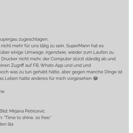
 Supergau zugeschlagen.
cht mehr für uns tätig zu sein. SuperMann hat es 
h über einige Umwege, irgendwie, wieder zum Laufen zu 
n Drucker nicht mehr, der Computer stürzt ständig ab und 
nen Zugriff auf FB, Whats App und und und
cht noch was zu tun gehabt hätte, aber gegen manche Dinge ist 
das Leben hatte anderes für mich vorgesehen 😂
ine
 Bild: Mirjana Petricevic
                             Spruch: "Time to shine. so free."
nten lila
 