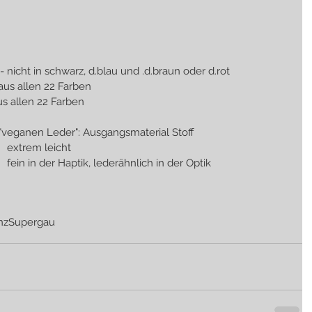
 nicht in schwarz, d.blau und .d.braun oder d.rot
aus allen 22 Farben
us allen 22 Farben
"veganen Leder": Ausgangsmaterial Stoff
                                                         extrem leicht
                                                         fein in der Haptik, lederähnlich in der Optik
nz
Supergau