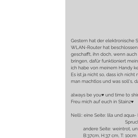
Gestern hat der elektronische
WLAN-Router hat beschlossen ni
geschafft, ihn doch, wenn auc
bringen, dafür funktioniert mei
ich habe von meinem Handy kei
Es ist ja nicht so, dass ich ni
man machtlos und was soll's, 
always be you♥ und time to sh
Freu mich auf euch in Stainz♥
Nelli:: eine Seite: lila und aqua-
               
          andere Seite: weintrot, u
          B:37cm, H:37 cm, T: 10cm 