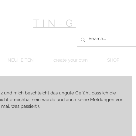
TIN-G
NEUHEITEN
create your own
SHOP
z und mich beschleicht das ungute Gefühl, dass ich die 
 nicht erreichbar sein werde und auch keine Meldungen von 
al, was passiert:).