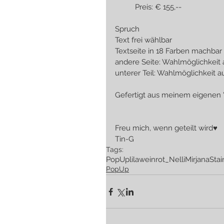
          Preis: € 155,--
Spruch
Text frei wählbar 
Textseite in 18 Farben machbar -
andere Seite: Wahlmöglichkeit 
unterer Teil: Wahlmöglichkeit a
Gefertigt aus meinem eigenen 
Freu mich, wenn geteilt wird♥
Tin-G
Tags:
PopUp
lila
weinrot
_Nelli
Mirjana
Stai
PopUp