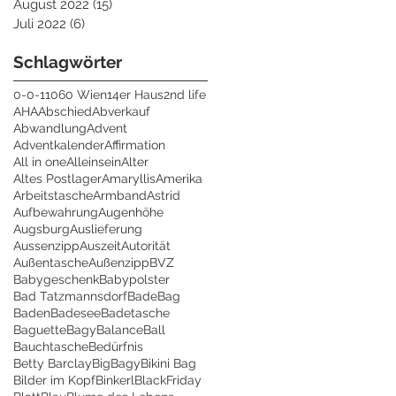
August 2022
(15)
15 Beiträge
Juli 2022
(6)
6 Beiträge
Schlagwörter
0-0-1
1060 Wien
14er Haus
2nd life
AHA
Abschied
Abverkauf
Abwandlung
Advent
Adventkalender
Affirmation
All in one
Alleinsein
Alter
Altes Postlager
Amaryllis
Amerika
Arbeitstasche
Armband
Astrid
Aufbewahrung
Augenhöhe
Augsburg
Auslieferung
Aussenzipp
Auszeit
Autorität
Außentasche
Außenzipp
BVZ
Babygeschenk
Babypolster
Bad Tatzmannsdorf
BadeBag
Baden
Badesee
Badetasche
Baguette
Bagy
Balance
Ball
Bauchtasche
Bedürfnis
Betty Barclay
BigBagy
Bikini Bag
Bilder im Kopf
Binkerl
BlackFriday