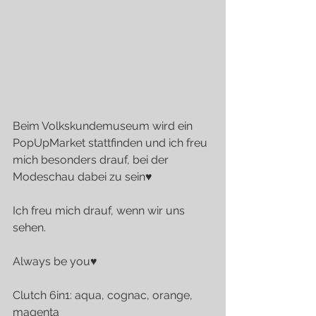
Beim Volkskundemuseum wird ein 
PopUpMarket stattfinden und ich freu 
mich besonders drauf, bei der 
Modeschau dabei zu sein♥
Ich freu mich drauf, wenn wir uns 
sehen.
Always be you♥
Clutch 6in1: aqua, cognac, orange, 
magenta