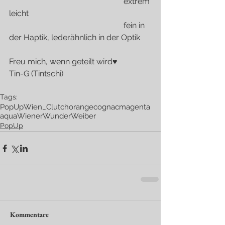
                                                         extrem 
leicht
                                                         fein in 
der Haptik, lederähnlich in der Optik
Freu mich, wenn geteilt wird♥
Tin-G (Tintschi)
Tags:
PopUp
Wien
_Clutch
orange
cognac
magenta
aqua
WienerWunderWeiber
PopUp
Kommentare