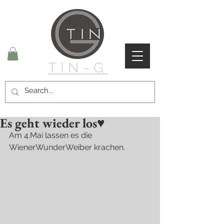
TIN-G
Es geht wieder los♥
Am 4.Mai lassen es die 
WienerWunderWeiber krachen.