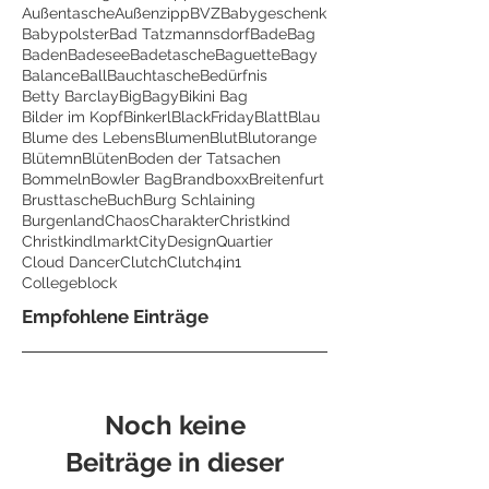
Außentasche
Außenzipp
BVZ
Babygeschenk
Babypolster
Bad Tatzmannsdorf
BadeBag
Baden
Badesee
Badetasche
Baguette
Bagy
Balance
Ball
Bauchtasche
Bedürfnis
Betty Barclay
BigBagy
Bikini Bag
Bilder im Kopf
Binkerl
BlackFriday
Blatt
Blau
Blume des Lebens
Blumen
Blut
Blutorange
Blütemn
Blüten
Boden der Tatsachen
Bommeln
Bowler Bag
Brandboxx
Breitenfurt
Brusttasche
Buch
Burg Schlaining
Burgenland
Chaos
Charakter
Christkind
Christkindlmarkt
CityDesignQuartier
Cloud Dancer
Clutch
Clutch4in1
Collegeblock
Empfohlene Einträge
Noch keine
Beiträge in dieser