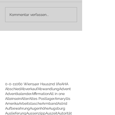
Kommentar verfassen...
0-0-1
1060 Wien
14er Haus
2nd life
AHA
Abschied
Abverkauf
Abwandlung
Advent
Adventkalender
Affirmation
All in one
Alleinsein
Alter
Altes Postlager
Amaryllis
Amerika
Arbeitstasche
Armband
Astrid
Aufbewahrung
Augenhöhe
Augsburg
Auslieferung
Aussenzipp
Auszeit
Autorität