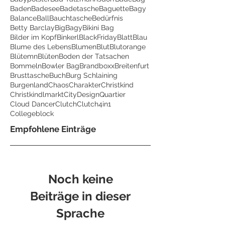
Baden
Badesee
Badetasche
Baguette
Bagy
Balance
Ball
Bauchtasche
Bedürfnis
Betty Barclay
BigBagy
Bikini Bag
Bilder im Kopf
Binkerl
BlackFriday
Blatt
Blau
Blume des Lebens
Blumen
Blut
Blutorange
Blütemn
Blüten
Boden der Tatsachen
Bommeln
Bowler Bag
Brandboxx
Breitenfurt
Brusttasche
Buch
Burg Schlaining
Burgenland
Chaos
Charakter
Christkind
Christkindlmarkt
CityDesignQuartier
Cloud Dancer
Clutch
Clutch4in1
Collegeblock
Empfohlene Einträge
Noch keine
Beiträge in dieser
Sprache