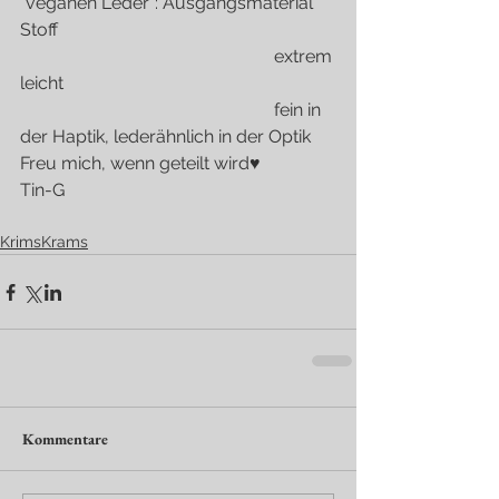
"veganen Leder": Ausgangsmaterial 
Stoff
                                                         extrem 
leicht
                                                         fein in 
der Haptik, lederähnlich in der Optik
Freu mich, wenn geteilt wird♥
Tin-G
KrimsKrams
Kommentare