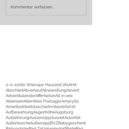
Kommentar verfassen...
0-0-1
1060 Wien
14er Haus
2nd life
AHA
Abschied
Abverkauf
Abwandlung
Advent
Adventkalender
Affirmation
All in one
Alleinsein
Alter
Altes Postlager
Amaryllis
Amerika
Arbeitstasche
Armband
Astrid
Aufbewahrung
Augenhöhe
Augsburg
Auslieferung
Aussenzipp
Auszeit
Autorität
Außentasche
Außenzipp
BVZ
Babygeschenk
Babypolster
Bad Tatzmannsdorf
BadeBag