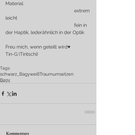
Material
                                                         extrem 
leicht
                                                         fein in 
der Haptik, lederähnlich in der Optik
Freu mich, wenn geteilt wird♥
Tin-G (Tintschi)
Tags:
schwarz
_Bagy
weiß
Traum
umsetzen
Bagy
Kommentare