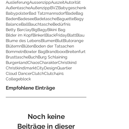
Auslieferung
Aussenzipp
Auszeit
Autorität
Außentasche
Außenzipp
BVZ
Babygeschenk
Babypolster
Bad Tatzmannsdorf
BadeBag
Baden
Badesee
Badetasche
Baguette
Bagy
Balance
Ball
Bauchtasche
Bedürfnis
Betty Barclay
BigBagy
Bikini Bag
Bilder im Kopf
Binkerl
BlackFriday
Blatt
Blau
Blume des Lebens
Blumen
Blut
Blutorange
Blütemn
Blüten
Boden der Tatsachen
Bommeln
Bowler Bag
Brandboxx
Breitenfurt
Brusttasche
Buch
Burg Schlaining
Burgenland
Chaos
Charakter
Christkind
Christkindlmarkt
CityDesignQuartier
Cloud Dancer
Clutch
Clutch4in1
Collegeblock
Empfohlene Einträge
Noch keine
Beiträge in dieser