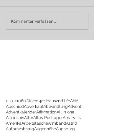
Kommentar verfassen...
0-0-1
1060 Wien
14er Haus
2nd life
AHA
Abschied
Abverkauf
Abwandlung
Advent
Adventkalender
Affirmation
All in one
Alleinsein
Alter
Altes Postlager
Amaryllis
Amerika
Arbeitstasche
Armband
Astrid
Aufbewahrung
Augenhöhe
Augsburg