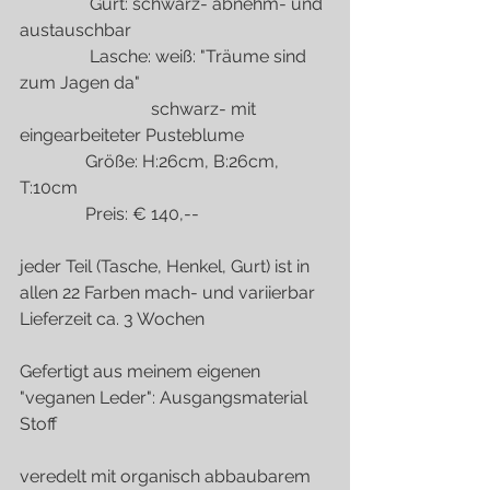
                Gurt: schwarz- abnehm- und 
austauschbar
                Lasche: weiß: "Träume sind 
zum Jagen da"
                              schwarz- mit 
eingearbeiteter Pusteblume
               Größe: H:26cm, B:26cm, 
T:10cm
               Preis: € 140,--
jeder Teil (Tasche, Henkel, Gurt) ist in 
allen 22 Farben mach- und variierbar
Lieferzeit ca. 3 Wochen
Gefertigt aus meinem eigenen 
"veganen Leder": Ausgangsmaterial 
Stoff
veredelt mit organisch abbaubarem 