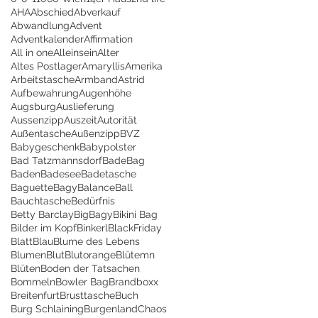
AHA
Abschied
Abverkauf
Abwandlung
Advent
Adventkalender
Affirmation
All in one
Alleinsein
Alter
Altes Postlager
Amaryllis
Amerika
Arbeitstasche
Armband
Astrid
Aufbewahrung
Augenhöhe
Augsburg
Auslieferung
Aussenzipp
Auszeit
Autorität
Außentasche
Außenzipp
BVZ
Babygeschenk
Babypolster
Bad Tatzmannsdorf
BadeBag
Baden
Badesee
Badetasche
Baguette
Bagy
Balance
Ball
Bauchtasche
Bedürfnis
Betty Barclay
BigBagy
Bikini Bag
Bilder im Kopf
Binkerl
BlackFriday
Blatt
Blau
Blume des Lebens
Blumen
Blut
Blutorange
Blütemn
Blüten
Boden der Tatsachen
Bommeln
Bowler Bag
Brandboxx
Breitenfurt
Brusttasche
Buch
Burg Schlaining
Burgenland
Chaos