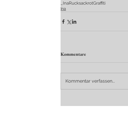
_Ina
Rucksack
rot
Graffiti
Ina
Kommentare
Kommentar verfassen...