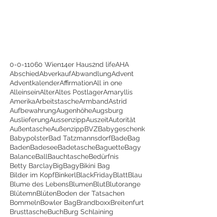
0-0-1
1060 Wien
14er Haus
2nd life
AHA
Abschied
Abverkauf
Abwandlung
Advent
Adventkalender
Affirmation
All in one
Alleinsein
Alter
Altes Postlager
Amaryllis
Amerika
Arbeitstasche
Armband
Astrid
Aufbewahrung
Augenhöhe
Augsburg
Auslieferung
Aussenzipp
Auszeit
Autorität
Außentasche
Außenzipp
BVZ
Babygeschenk
Babypolster
Bad Tatzmannsdorf
BadeBag
Baden
Badesee
Badetasche
Baguette
Bagy
Balance
Ball
Bauchtasche
Bedürfnis
Betty Barclay
BigBagy
Bikini Bag
Bilder im Kopf
Binkerl
BlackFriday
Blatt
Blau
Blume des Lebens
Blumen
Blut
Blutorange
Blütemn
Blüten
Boden der Tatsachen
Bommeln
Bowler Bag
Brandboxx
Breitenfurt
Brusttasche
Buch
Burg Schlaining