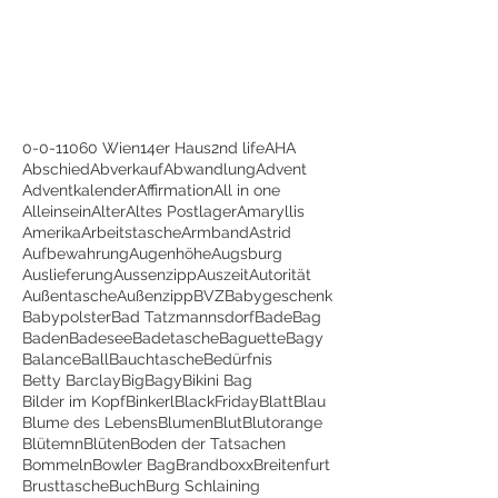
0-0-1
1060 Wien
14er Haus
2nd life
AHA
Abschied
Abverkauf
Abwandlung
Advent
Adventkalender
Affirmation
All in one
Alleinsein
Alter
Altes Postlager
Amaryllis
Amerika
Arbeitstasche
Armband
Astrid
Aufbewahrung
Augenhöhe
Augsburg
Auslieferung
Aussenzipp
Auszeit
Autorität
Außentasche
Außenzipp
BVZ
Babygeschenk
Babypolster
Bad Tatzmannsdorf
BadeBag
Baden
Badesee
Badetasche
Baguette
Bagy
Balance
Ball
Bauchtasche
Bedürfnis
Betty Barclay
BigBagy
Bikini Bag
Bilder im Kopf
Binkerl
BlackFriday
Blatt
Blau
Blume des Lebens
Blumen
Blut
Blutorange
Blütemn
Blüten
Boden der Tatsachen
Bommeln
Bowler Bag
Brandboxx
Breitenfurt
Brusttasche
Buch
Burg Schlaining