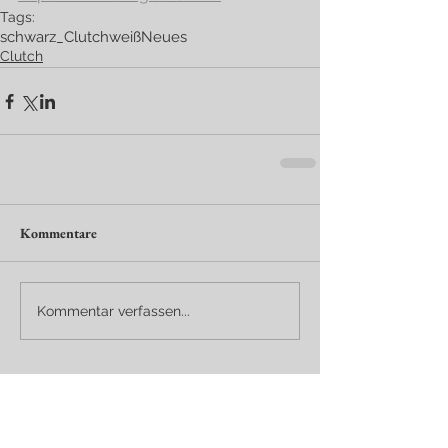
Tags:
schwarz
_Clutch
weiß
Neues
Clutch
Kommentare
Kommentar verfassen...