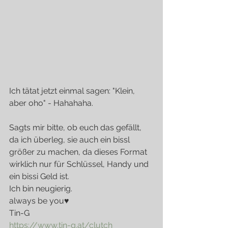
Ich tätat jetzt einmal sagen: "Klein, 
aber oho" - Hahahaha.
Sagts mir bitte, ob euch das gefällt, 
da ich überleg, sie auch ein bissl 
größer zu machen, da dieses Format 
wirklich nur für Schlüssel, Handy und 
ein bissi Geld ist.
Ich bin neugierig.
always be you♥ 
Tin-G
https://www.tin-g.at/clutch