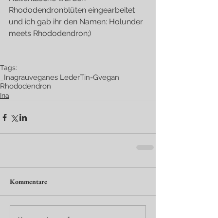
Rhododendronblüten eingearbeitet 
und ich gab ihr den Namen: Holunder 
meets Rhododendron;)
Tags:
_Ina
grau
veganes Leder
Tin-G
vegan
Rhododendron
Ina
Kommentare