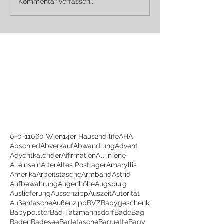
Kommentar verfassen...
0-0-1
1060 Wien
14er Haus
2nd life
AHA
Abschied
Abverkauf
Abwandlung
Advent
Adventkalender
Affirmation
All in one
Alleinsein
Alter
Altes Postlager
Amaryllis
Amerika
Arbeitstasche
Armband
Astrid
Aufbewahrung
Augenhöhe
Augsburg
Auslieferung
Aussenzipp
Auszeit
Autorität
Außentasche
Außenzipp
BVZ
Babygeschenk
Babypolster
Bad Tatzmannsdorf
BadeBag
Baden
Badesee
Badetasche
Baguette
Bagy