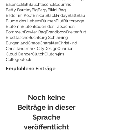
Balance
Ball
Bauchtasche
Bedürfnis
Betty Barclay
BigBagy
Bikini Bag
Bilder im Kopf
Binkerl
BlackFriday
Blatt
Blau
Blume des Lebens
Blumen
Blut
Blutorange
Blütemn
Blüten
Boden der Tatsachen
Bommeln
Bowler Bag
Brandboxx
Breitenfurt
Brusttasche
Buch
Burg Schlaining
Burgenland
Chaos
Charakter
Christkind
Christkindlmarkt
CityDesignQuartier
Cloud Dancer
Clutch
Clutch4in1
Collegeblock
Empfohlene Einträge
Noch keine
Beiträge in dieser
Sprache
veröffentlicht